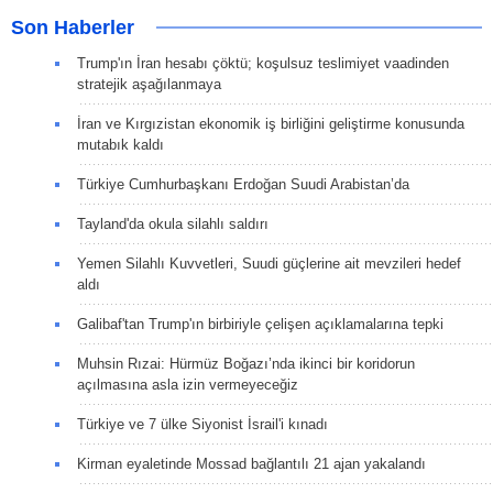
Son Haberler
Trump'ın İran hesabı çöktü; koşulsuz teslimiyet vaadinden
stratejik aşağılanmaya
İran ve Kırgızistan ekonomik iş birliğini geliştirme konusunda
mutabık kaldı
Türkiye Cumhurbaşkanı Erdoğan Suudi Arabistan’da
Tayland'da okula silahlı saldırı
Yemen Silahlı Kuvvetleri, Suudi güçlerine ait mevzileri hedef
aldı
Galibaf'tan Trump'ın birbiriyle çelişen açıklamalarına tepki
Muhsin Rızai: Hürmüz Boğazı’nda ikinci bir koridorun
açılmasına asla izin vermeyeceğiz
Türkiye ve 7 ülke Siyonist İsrail'i kınadı
Kirman eyaletinde Mossad bağlantılı 21 ajan yakalandı