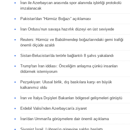
İran ile Azerbaycan arasında spor alanında işbirliği protokolü
imzalanacak
Pakistan'dan “Hürmüz Boğazı” açıklaması
İran Ordusu’nun savaşa hazırlık düzeyi en üst seviyede
Reuters: Hürmüz ve Babülmendep boğazlarındaki gemi trafiği
önemli ölçüde azaldı
Sistan-Belucistan'da terörle bağlantılı 8 şahıs yakalandı
Trump'tan İran iddiası: Önceliğim anlaşma çünkü insanları
öldürmek istemiyorum
Pezşekiyan: Ulusal birlik, dış baskılara karşı en büyük
kalkanımız oldu
İran ve İtalya Dışişleri Bakanları bölgesel gelişmeleri görüştü
Erdebil Valisi'nden Azerbaycan'a ziyaret
İran'dan Umman'la görüşmelere dair önemli açıklama
Siyonist İsrail, Lübnan'ın güneyine saldırı başlattı