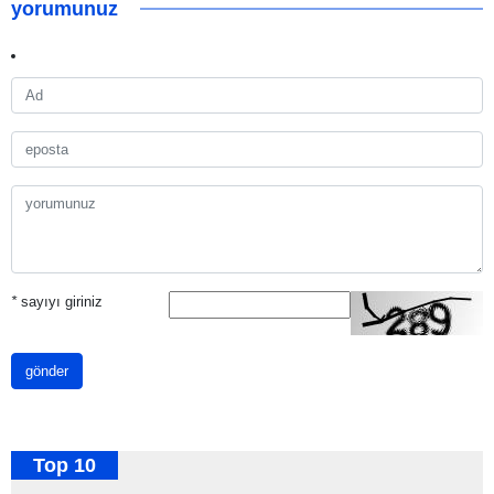
yorumunuz
*
sayıyı giriniz
gönder
Top 10