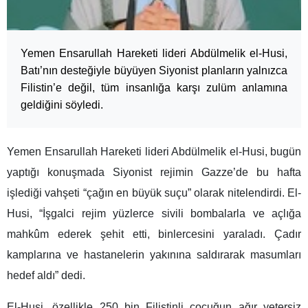
Yemen Ensarullah Hareketi lideri Abdülmelik el-Husi,
Batı’nın desteğiyle büyüyen Siyonist planların yalnızca
Filistin’e değil, tüm insanlığa karşı zulüm anlamına
geldiğini söyledi.
Yemen Ensarullah Hareketi lideri Abdülmelik el-Husi, bugün
yaptığı konuşmada Siyonist rejimin Gazze’de bu hafta
işlediği vahşeti “çağın en büyük suçu” olarak nitelendirdi. El-
Husi, “İşgalci rejim yüzlerce sivili bombalarla ve açlığa
mahkûm ederek şehit etti, binlercesini yaraladı. Çadır
kamplarına ve hastanelerin yakınına saldırarak masumları
hedef aldı” dedi.
El-Husi, özellikle 250 bin Filistinli çocuğun ağır yetersiz