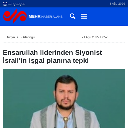
8 Ağu 2026
Dünya
Ortadoğu
21 Ağu 2025 17:52
Ensarullah liderinden Siyonist
İsrail'in işgal planına tepki