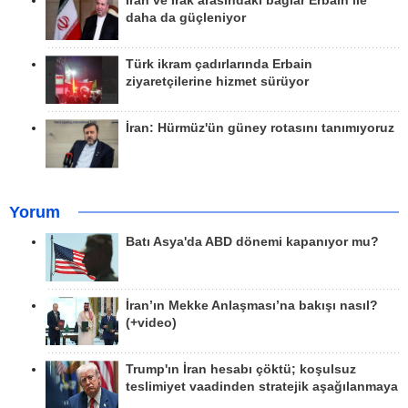
İran ve Irak arasındaki bağlar Erbain ile
daha da güçleniyor
Türk ikram çadırlarında Erbain
ziyaretçilerine hizmet sürüyor
İran: Hürmüz'ün güney rotasını tanımıyoruz
Yorum
Batı Asya'da ABD dönemi kapanıyor mu?
İran’ın Mekke Anlaşması’na bakışı nasıl?
(+video)
Trump'ın İran hesabı çöktü; koşulsuz
teslimiyet vaadinden stratejik aşağılanmaya