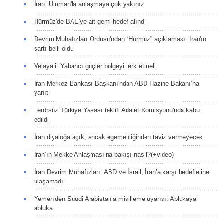
İran: Umman'la anlaşmaya çok yakınız
Hürmüz'de BAE'ye ait gemi hedef alındı
Devrim Muhafızları Ordusu'ndan “Hürmüz” açıklaması: İran'ın
şartı belli oldu
Velayati: Yabancı güçler bölgeyi terk etmeli
İran Merkez Bankası Başkanı'ndan ABD Hazine Bakanı’na
yanıt
Terörsüz Türkiye Yasası teklifi Adalet Komisyonu'nda kabul
edildi
İran diyaloğa açık, ancak egemenliğinden taviz vermeyecek
İran’ın Mekke Anlaşması’na bakışı nasıl?(+video)
İran Devrim Muhafızları: ABD ve İsrail, İran’a karşı hedeflerine
ulaşamadı
Yemen’den Suudi Arabistan’a misilleme uyarısı: Ablukaya
abluka