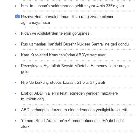
İsrail'in Lübnan'a saldırılarında şehit sayısı 4 bin 335'e çıktı
Rezevi Horsan eyaleti İmam Rıza (a.s) ziyaretçilerini
ağırlamaya hazır
Fidan ve Abdulati'den telefon görüşmesi
Rus uzmanları İran'daki Buşehr Nükleer Santrali'ne geri döndü
Kara Kuvvetleri Komutanı'ndan ABD'ye sert uyarı
Pezeşkiyan, Ayetullah Seyyid Mücteba Hameney ile bir araya
geldi
Nijer'de korkunç otobüs kazası: 21 ölü, 37 yaralı
Erakçi: ABD ihlallerini telafi etmeden yeniden müzakere
mümkün değil
ABD herhangi bir kazanım elde edemeden yenilgiyi kabul etti
Yemen: Suudi Arabistan'ın Aramco rafinerisini İHA ile hedef
aldık