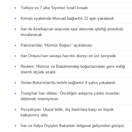
Türkiye ve 7 ülke Siyonist İsrail'i kınadı
Kirman eyaletinde Mossad bağlantılı 21 ajan yakalandı
İran ile Azerbaycan arasında spor alanında işbirliği protokolü
imzalanacak
Pakistan'dan “Hürmüz Boğazı” açıklaması
İran Ordusu’nun savaşa hazırlık düzeyi en üst seviyede
Reuters: Hürmüz ve Babülmendep boğazlarındaki gemi trafiği
önemli ölçüde azaldı
Sistan-Belucistan'da terörle bağlantılı 8 şahıs yakalandı
Trump'tan İran iddiası: Önceliğim anlaşma çünkü insanları
öldürmek istemiyorum
Pezşekiyan: Ulusal birlik, dış baskılara karşı en büyük
kalkanımız oldu
İran ve İtalya Dışişleri Bakanları bölgesel gelişmeleri görüştü