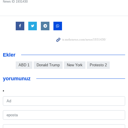
News ID
1931430
Ekler
ABD 1
Donald Trump
New York
Protesto 2
yorumunuz