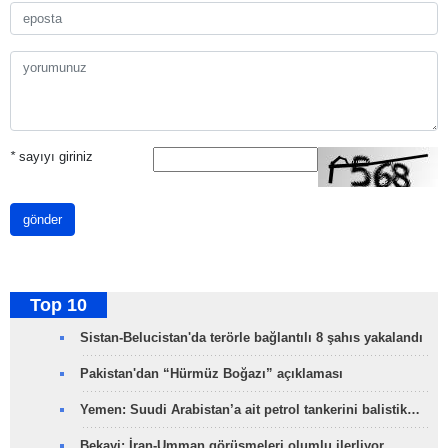
*
sayıyı giriniz
gönder
Top 10
Sistan-Belucistan'da terörle bağlantılı 8 şahıs yakalandı
Pakistan'dan “Hürmüz Boğazı” açıklaması
Yemen: Suudi Arabistan’a ait petrol tankerini balistik…
Bekayi: İran-Umman görüşmeleri olumlu ilerliyor