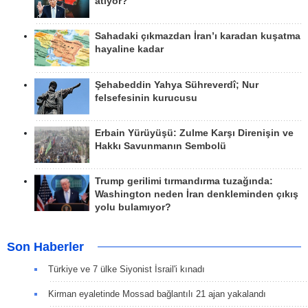
atıyor?
Sahadaki çıkmazdan İran’ı karadan kuşatma
hayaline kadar
Şehabeddin Yahya Sühreverdî; Nur
felsefesinin kurucusu
Erbain Yürüyüşü: Zulme Karşı Direnişin ve
Hakkı Savunmanın Sembolü
Trump gerilimi tırmandırma tuzağında:
Washington neden İran denkleminden çıkış
yolu bulamıyor?
Son Haberler
Türkiye ve 7 ülke Siyonist İsrail'i kınadı
Kirman eyaletinde Mossad bağlantılı 21 ajan yakalandı