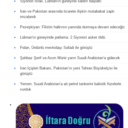
Siyonist İsrail, Lübnan'ın güneyine saldırı başlattı
İran ve Pakistan arasında ticarete ilişkin mutabakat zaptı
imzalandı
Pezeşkiyan: Filistin halkının yanında durmaya devam edeceğiz
Lübnan'ın güneyinde patlama: 2 Siyonist asker öldü
Fidan, Ürdünlü mevkidaşı Safadi ile görüştü
Şahbaz Şerif ve Asım Münir yarın Suudi Arabistan’a gidecek
İran İçişleri Bakanı, Pakistan’ın yeni Tahran Büyükelçisi ile
görüştü
Yemen: Suudi Arabistan’a ait petrol tankerini balistik füzelerle
vurduk