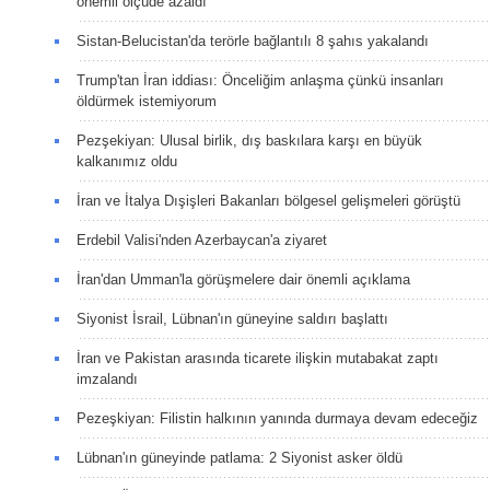
önemli ölçüde azaldı
Sistan-Belucistan'da terörle bağlantılı 8 şahıs yakalandı
Trump'tan İran iddiası: Önceliğim anlaşma çünkü insanları
öldürmek istemiyorum
Pezşekiyan: Ulusal birlik, dış baskılara karşı en büyük
kalkanımız oldu
İran ve İtalya Dışişleri Bakanları bölgesel gelişmeleri görüştü
Erdebil Valisi'nden Azerbaycan'a ziyaret
İran'dan Umman'la görüşmelere dair önemli açıklama
Siyonist İsrail, Lübnan'ın güneyine saldırı başlattı
İran ve Pakistan arasında ticarete ilişkin mutabakat zaptı
imzalandı
Pezeşkiyan: Filistin halkının yanında durmaya devam edeceğiz
Lübnan'ın güneyinde patlama: 2 Siyonist asker öldü