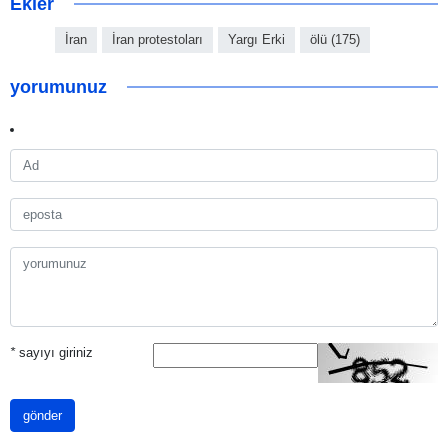
Ekler
İran
İran protestoları
Yargı Erki
ölü (175)
yorumunuz
*
sayıyı giriniz
gönder