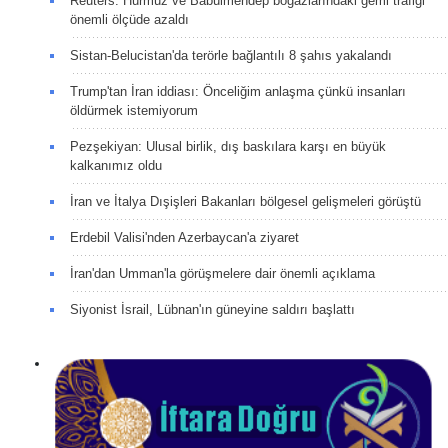
Reuters: Hürmüz ve Babülmendep boğazlarındaki gemi trafiği
önemli ölçüde azaldı
Sistan-Belucistan'da terörle bağlantılı 8 şahıs yakalandı
Trump'tan İran iddiası: Önceliğim anlaşma çünkü insanları
öldürmek istemiyorum
Pezşekiyan: Ulusal birlik, dış baskılara karşı en büyük
kalkanımız oldu
İran ve İtalya Dışişleri Bakanları bölgesel gelişmeleri görüştü
Erdebil Valisi'nden Azerbaycan'a ziyaret
İran'dan Umman'la görüşmelere dair önemli açıklama
Siyonist İsrail, Lübnan'ın güneyine saldırı başlattı