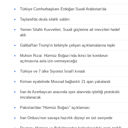
Türkiye Cumhurbaşkanı Erdoğan Suudi Arabistan’da
Tayland'da okula silahlı saldırı
Yemen Silahlı Kuvvetleri, Suudi güçlerine ait mevzileri hedef
aldı
Galibaf'tan Trump'ın birbiriyle çelişen açıklamalarına tepki
Muhsin Rızai: Hürmüz Boğazı’nda ikinci bir koridorun
açılmasına asla izin vermeyeceğiz
Türkiye ve 7 ülke Siyonist İsrail'i kınadı
Kirman eyaletinde Mossad bağlantılı 21 ajan yakalandı
İran ile Azerbaycan arasında spor alanında işbirliği protokolü
imzalanacak
Pakistan'dan “Hürmüz Boğazı” açıklaması
İran Ordusu’nun savaşa hazırlık düzeyi en üst seviyede