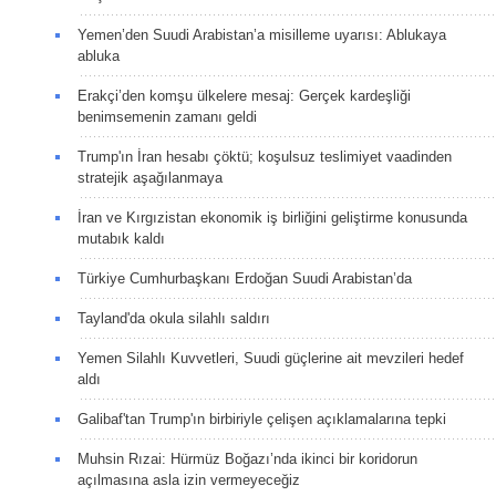
Yemen’den Suudi Arabistan’a misilleme uyarısı: Ablukaya
abluka
Erakçi’den komşu ülkelere mesaj: Gerçek kardeşliği
benimsemenin zamanı geldi
Trump'ın İran hesabı çöktü; koşulsuz teslimiyet vaadinden
stratejik aşağılanmaya
İran ve Kırgızistan ekonomik iş birliğini geliştirme konusunda
mutabık kaldı
Türkiye Cumhurbaşkanı Erdoğan Suudi Arabistan’da
Tayland'da okula silahlı saldırı
Yemen Silahlı Kuvvetleri, Suudi güçlerine ait mevzileri hedef
aldı
Galibaf'tan Trump'ın birbiriyle çelişen açıklamalarına tepki
Muhsin Rızai: Hürmüz Boğazı’nda ikinci bir koridorun
açılmasına asla izin vermeyeceğiz