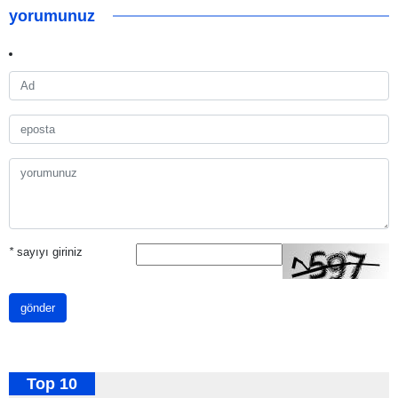
yorumunuz
*
sayıyı giriniz
gönder
Top 10