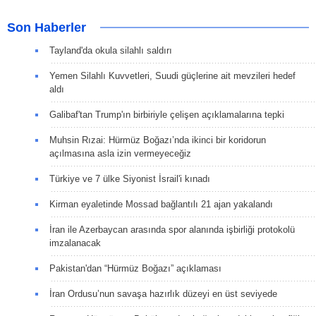
Son Haberler
Tayland'da okula silahlı saldırı
Yemen Silahlı Kuvvetleri, Suudi güçlerine ait mevzileri hedef
aldı
Galibaf'tan Trump'ın birbiriyle çelişen açıklamalarına tepki
Muhsin Rızai: Hürmüz Boğazı’nda ikinci bir koridorun
açılmasına asla izin vermeyeceğiz
Türkiye ve 7 ülke Siyonist İsrail'i kınadı
Kirman eyaletinde Mossad bağlantılı 21 ajan yakalandı
İran ile Azerbaycan arasında spor alanında işbirliği protokolü
imzalanacak
Pakistan'dan “Hürmüz Boğazı” açıklaması
İran Ordusu’nun savaşa hazırlık düzeyi en üst seviyede