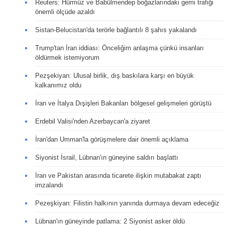
Reuters: Hürmüz ve Babülmendep boğazlarındaki gemi trafiği
önemli ölçüde azaldı
Sistan-Belucistan'da terörle bağlantılı 8 şahıs yakalandı
Trump'tan İran iddiası: Önceliğim anlaşma çünkü insanları
öldürmek istemiyorum
Pezşekiyan: Ulusal birlik, dış baskılara karşı en büyük
kalkanımız oldu
İran ve İtalya Dışişleri Bakanları bölgesel gelişmeleri görüştü
Erdebil Valisi'nden Azerbaycan'a ziyaret
İran'dan Umman'la görüşmelere dair önemli açıklama
Siyonist İsrail, Lübnan'ın güneyine saldırı başlattı
İran ve Pakistan arasında ticarete ilişkin mutabakat zaptı
imzalandı
Pezeşkiyan: Filistin halkının yanında durmaya devam edeceğiz
Lübnan'ın güneyinde patlama: 2 Siyonist asker öldü