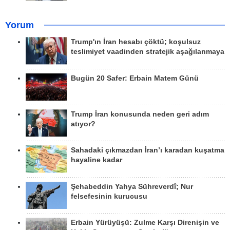
Yorum
Trump'ın İran hesabı çöktü; koşulsuz
teslimiyet vaadinden stratejik aşağılanmaya
Bugün 20 Safer: Erbain Matem Günü
Trump İran konusunda neden geri adım
atıyor?
Sahadaki çıkmazdan İran’ı karadan kuşatma
hayaline kadar
Şehabeddin Yahya Sühreverdî; Nur
felsefesinin kurucusu
Erbain Yürüyüşü: Zulme Karşı Direnişin ve