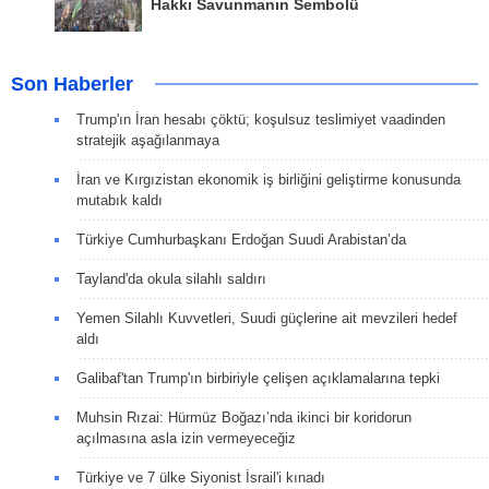
Hakkı Savunmanın Sembolü
Son Haberler
Trump'ın İran hesabı çöktü; koşulsuz teslimiyet vaadinden
stratejik aşağılanmaya
İran ve Kırgızistan ekonomik iş birliğini geliştirme konusunda
mutabık kaldı
Türkiye Cumhurbaşkanı Erdoğan Suudi Arabistan’da
Tayland'da okula silahlı saldırı
Yemen Silahlı Kuvvetleri, Suudi güçlerine ait mevzileri hedef
aldı
Galibaf'tan Trump'ın birbiriyle çelişen açıklamalarına tepki
Muhsin Rızai: Hürmüz Boğazı’nda ikinci bir koridorun
açılmasına asla izin vermeyeceğiz
Türkiye ve 7 ülke Siyonist İsrail'i kınadı