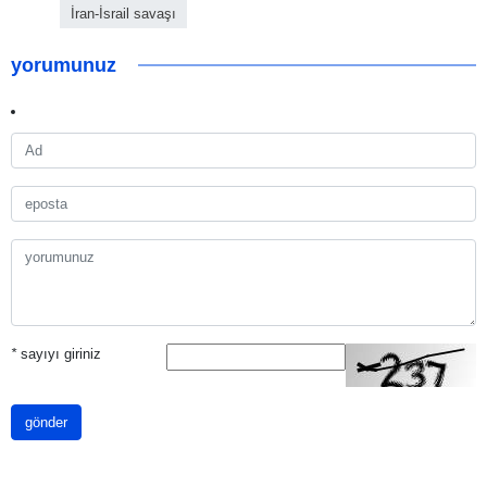
İran-İsrail savaşı
yorumunuz
*
sayıyı giriniz
gönder