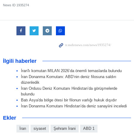
News ID
1935274
İlgili haberler
İran'lı komutan MILAN 2026’da önemli temaslarda bulundu
İran Donanma Komutanı: ABD’nin deniz filosuna saldırı
düzenledik
İran Ordusu Deniz Komutanı Hindistan’da görüşmelerde
bulundu
Batı Asya'da bölge ötesi bir filonun varlığı hukuk dışıdır
İran Donanma Komutanı Hindistan’da deniz sanayiini inceledi
Ekler
İran
siyaset
Şehram İrani
ABD 1