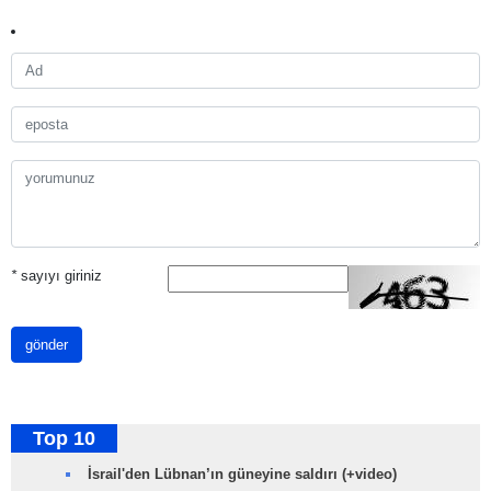
*
sayıyı giriniz
gönder
Top 10
İsrail'den Lübnan’ın güneyine saldırı (+video)