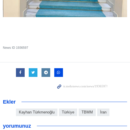
News ID
1936597
Ekler
Kayhan Türkmenoğlu
Türkiye
TBMM
İran
yorumunuz