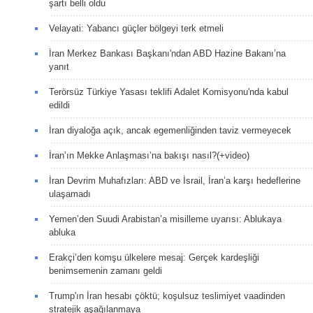
şartı belli oldu
Velayati: Yabancı güçler bölgeyi terk etmeli
İran Merkez Bankası Başkanı'ndan ABD Hazine Bakanı’na
yanıt
Terörsüz Türkiye Yasası teklifi Adalet Komisyonu'nda kabul
edildi
İran diyaloğa açık, ancak egemenliğinden taviz vermeyecek
İran’ın Mekke Anlaşması’na bakışı nasıl?(+video)
İran Devrim Muhafızları: ABD ve İsrail, İran’a karşı hedeflerine
ulaşamadı
Yemen’den Suudi Arabistan’a misilleme uyarısı: Ablukaya
abluka
Erakçi’den komşu ülkelere mesaj: Gerçek kardeşliği
benimsemenin zamanı geldi
Trump'ın İran hesabı çöktü; koşulsuz teslimiyet vaadinden
stratejik aşağılanmaya