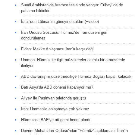
Suudi Arabistan’da Aramco tesisinde yangın: Cübeyl’de de
patlama bildirildi
İsrail'den Lübnan’ın güneyine saldırı (+video)
İran Ordusu Sözcüsü: Hürmüz’de İran düzeni geri
döndürülemez
Fidan: Mekke Anlaşması İran'a karşı değil
Umman: Hürmüz ile ilgili müzakereler olumlu bir atmosferde
ilerliyor
ABD davranışını düzeltmedikçe Hürmüz Boğazı kapalı kalacak
Batı Asya'da ABD dönemi kapanıyor mu?
Aliyev ile Paşinyan telefonda görüştü
İran: Umman'la anlaşmaya çok yakınız
Hürmüz'de BAE'ye ait gemi hedef alındı
Devrim Muhafızları Ordusu'ndan “Hürmüz” açıklaması: İran'ın