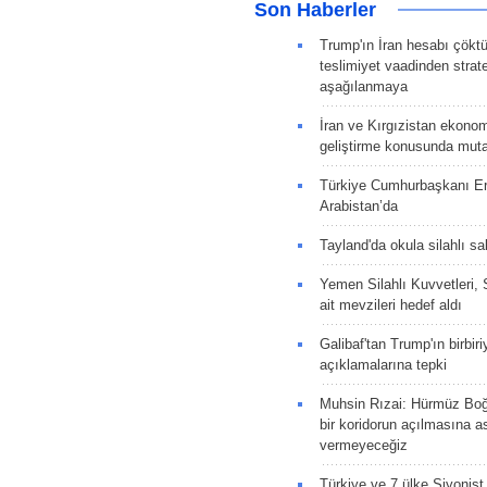
Son Haberler
Trump'ın İran hesabı çökt
teslimiyet vaadinden strate
aşağılanmaya
İran ve Kırgızistan ekonomik
geliştirme konusunda muta
Türkiye Cumhurbaşkanı E
Arabistan’da
Tayland'da okula silahlı sal
Yemen Silahlı Kuvvetleri, 
ait mevzileri hedef aldı
Galibaf'tan Trump'ın birbiri
açıklamalarına tepki
Muhsin Rızai: Hürmüz Boğa
bir koridorun açılmasına as
vermeyeceğiz
Türkiye ve 7 ülke Siyonist İ