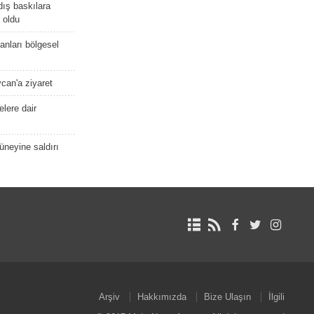
dış baskılara
 oldu
kanları bölgesel
ycan'a ziyaret
lere dair
güneyine saldırı
Arşiv
Hakkımızda
Bize Ulaşın
İlgili