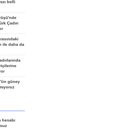
ızı belli
yüşü'nde
rk Çadırı
or
arasındaki
n ile daha da
adırlarında
tçilerine
yor
z'ün güney
ımıyoruz
n hesabı
lsuz