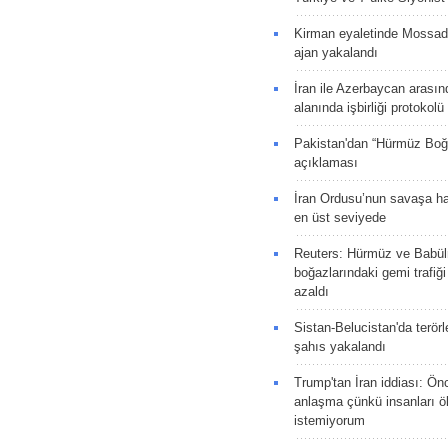
Kirman eyaletinde Mossad 
ajan yakalandı
İran ile Azerbaycan arasın
alanında işbirliği protokol
Pakistan'dan “Hürmüz Boğ
açıklaması
İran Ordusu’nun savaşa ha
en üst seviyede
Reuters: Hürmüz ve Babü
boğazlarındaki gemi trafiğ
azaldı
Sistan-Belucistan'da terörl
şahıs yakalandı
Trump'tan İran iddiası: Ön
anlaşma çünkü insanları 
istemiyorum