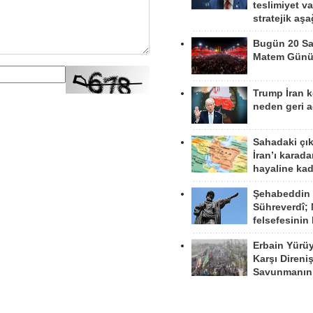
teslimiyet v
stratejik aş
Bugün 20 Sa
Matem Gün
Trump İran 
neden geri a
Sahadaki çı
İran’ı karad
hayaline kad
Şehabeddin
Sühreverdî; 
felsefesinin
Erbain Yürü
Karşı Direni
Savunmanın