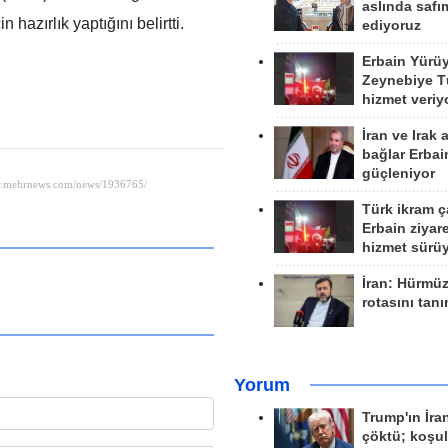
aslında safım
hazırlık yaptığını belirtti.
ediyoruz
Erbain Yürü
Zeynebiye Tü
hizmet veriy
İran ve Irak 
bağlar Erbai
güçleniyor
Türk ikram ç
Erbain ziyare
hizmet sürü
İran: Hürmü
rotasını tan
Yorum
Trump'ın İra
çöktü; koşu