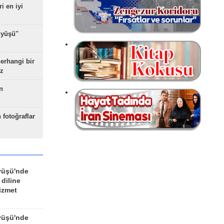
ri en iyi
yüşü''
herhangi bir
z
n
 fotoğraflar
yüşü'nde
 diline
izmet
yüşü'nde