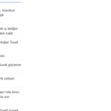
ü; koşulsuz
jik
 iş birliğini
bık kaldı
rdoğan Suudi
dırı
Suudi güçlerine
yle çelişen
zı’nda ikinci
la izin
srail'i kınadı