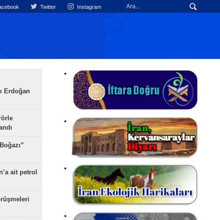
cebook
Twitter
Instagram
ı Erdoğan
rörle
landı
 Boğazı”
’a ait petrol
rüşmeleri