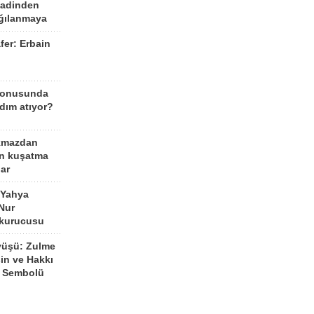
aadinden
ağılanmaya
fer: Erbain
ü
konusunda
dım atıyor?
kmazdan
an kuşatma
ar
 Yahya
Nur
 kurucusu
yüşü: Zulme
şin ve Hakkı
 Sembolü