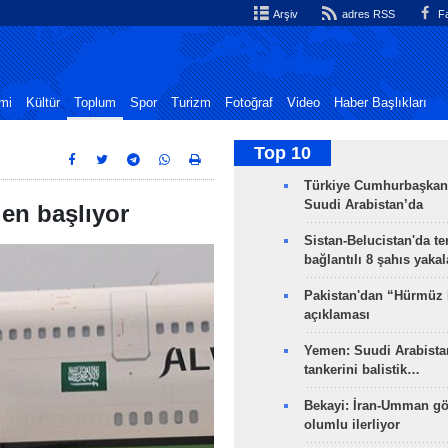
Arşiv
adres RSS
Fa
mi
Kültür
Toplum
Spor
Turizm
Fotoğraf
Video
Haber Başlıkları
Top 10
Türkiye Cumhurbaşkan
Suudi Arabistan’da
en başlıyor
Sistan-Belucistan'da te
bağlantılı 8 şahıs yaka
Pakistan'dan “Hürmüz
açıklaması
Yemen: Suudi Arabistan
tankerini balistik…
Bekayi: İran-Umman gö
olumlu ilerliyor