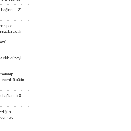
bağlantılı 21
da spor
ü imzalanacak
azı”
zırlık düzeyi
lmendep
i önemli ölçüde
e bağlantılı 8
celiğim
öldürmek