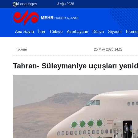
8 Ağu 2026
Ana Sayfa
İran
Türkiye
Azerbaycan
Dünya
Siyaset
Ekono
Toplum
25 May 2026 14:27
Tahran- Süleymaniye uçuşları yenid