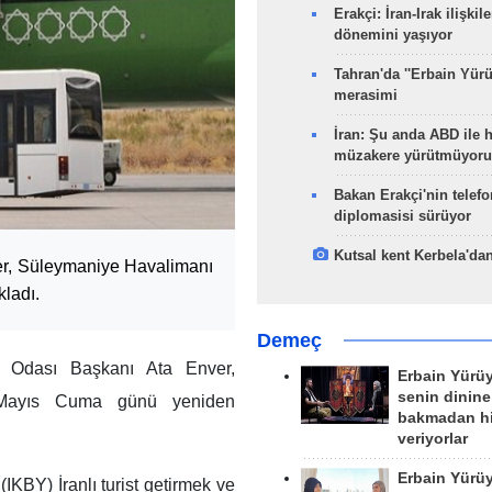
Erakçi: İran-Irak ilişkile
dönemini yaşıyor
Tahran'da ''Erbain Yürü
merasimi
İran: Şu anda ABD ile 
müzakere yürütmüyoru
Bakan Erakçi'nin telefo
diplomasisi sürüyor
Kutsal kent Kerbela'dan
er, Süleymaniye Havalimanı
kladı.
Demeç
ı Odası Başkanı Ata Enver,
Erbain Yürü
senin dinine
9 Mayıs Cuma günü yeniden
bakmadan h
veriyorlar
Erbain Yürü
(IKBY) İranlı turist getirmek ve