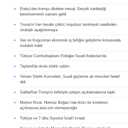
Erakçi’den komşu ülkelere mesaj: Gerçek kardeşliği
benimsemenin zamanı geldi
Trump'ın İran hesabı çöktü; koşulsuz teslimiyet vaadinden
stratejik aşağılanmaya
İran ve Kırgızistan ekonomik iş birliğini geliştirme konusunda
mutabık kaldı
Türkiye Cumhurbaşkanı Erdoğan Suudi Arabistan’da
Tayland'da okula silahlı saldırı
Yemen Silahlı Kuvvetleri, Suudi güçlerine ait mevzileri hedef
aldı
Galibaf'tan Trump'ın birbiriyle çelişen açıklamalarına tepki
Muhsin Rızai: Hürmüz Boğazı’nda ikinci bir koridorun
açılmasına asla izin vermeyeceğiz
Türkiye ve 7 ülke Siyonist İsrail'i kınadı