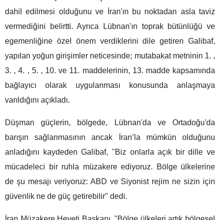
dahil edilmesi olduğunu ve İran'ın bu noktadan asla taviz
vermediğini belirtti. Ayrıca Lübnan'ın toprak bütünlüğü ve
egemenliğine özel önem verdiklerini dile getiren Galibaf,
yapılan yoğun girişimler neticesinde; mutabakat metninin 1. ,
3. , 4. , 5. , 10. ve 11. maddelerinin, 13. madde kapsamında
bağlayıcı olarak uygulanması konusunda anlaşmaya
varıldığını açıkladı.
Düşman güçlerin, bölgede, Lübnan'da ve Ortadoğu'da
barışın sağlanmasının ancak İran’la mümkün olduğunu
anladığını kaydeden Galibaf, "Biz onlarla açık bir dille ve
mücadeleci bir ruhla müzakere ediyoruz. Bölge ülkelerine
de şu mesajı veriyoruz: ABD ve Siyonist rejim ne sizin için
güvenlik ne de güç getirebilir" dedi.
İran Müzakere Heyeti Başkanı, "Bölge ülkeleri artık bölgesel