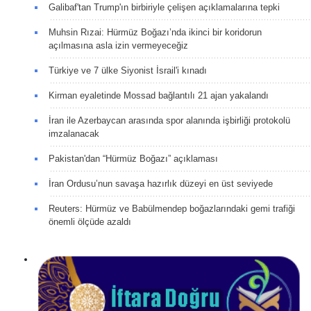
Galibaf'tan Trump'ın birbiriyle çelişen açıklamalarına tepki
Muhsin Rızai: Hürmüz Boğazı’nda ikinci bir koridorun
açılmasına asla izin vermeyeceğiz
Türkiye ve 7 ülke Siyonist İsrail'i kınadı
Kirman eyaletinde Mossad bağlantılı 21 ajan yakalandı
İran ile Azerbaycan arasında spor alanında işbirliği protokolü
imzalanacak
Pakistan'dan “Hürmüz Boğazı” açıklaması
İran Ordusu’nun savaşa hazırlık düzeyi en üst seviyede
Reuters: Hürmüz ve Babülmendep boğazlarındaki gemi trafiği
önemli ölçüde azaldı