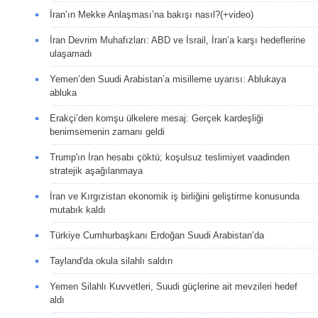
İran’ın Mekke Anlaşması’na bakışı nasıl?(+video)
İran Devrim Muhafızları: ABD ve İsrail, İran’a karşı hedeflerine
ulaşamadı
Yemen’den Suudi Arabistan’a misilleme uyarısı: Ablukaya
abluka
Erakçi’den komşu ülkelere mesaj: Gerçek kardeşliği
benimsemenin zamanı geldi
Trump'ın İran hesabı çöktü; koşulsuz teslimiyet vaadinden
stratejik aşağılanmaya
İran ve Kırgızistan ekonomik iş birliğini geliştirme konusunda
mutabık kaldı
Türkiye Cumhurbaşkanı Erdoğan Suudi Arabistan’da
Tayland'da okula silahlı saldırı
Yemen Silahlı Kuvvetleri, Suudi güçlerine ait mevzileri hedef
aldı