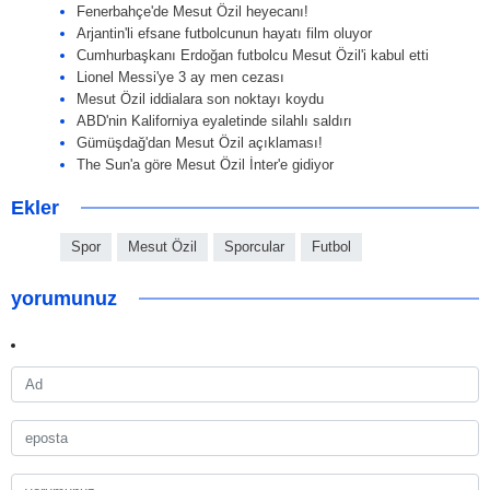
Fenerbahçe'de Mesut Özil heyecanı!
Arjantin'li efsane futbolcunun hayatı film oluyor
Cumhurbaşkanı Erdoğan futbolcu Mesut Özil'i kabul etti
Lionel Messi'ye 3 ay men cezası
Mesut Özil iddialara son noktayı koydu
ABD'nin Kaliforniya eyaletinde silahlı saldırı
Gümüşdağ'dan Mesut Özil açıklaması!
The Sun'a göre Mesut Özil İnter'e gidiyor
Ekler
Spor
Mesut Özil
Sporcular
Futbol
yorumunuz