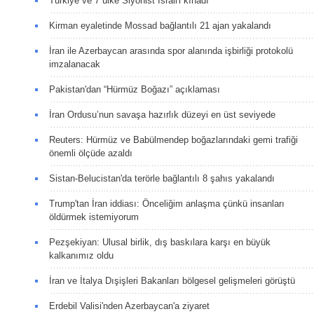
Türkiye ve 7 ülke Siyonist İsrail'i kınadı
Kirman eyaletinde Mossad bağlantılı 21 ajan yakalandı
İran ile Azerbaycan arasında spor alanında işbirliği protokolü
imzalanacak
Pakistan'dan “Hürmüz Boğazı” açıklaması
İran Ordusu’nun savaşa hazırlık düzeyi en üst seviyede
Reuters: Hürmüz ve Babülmendep boğazlarındaki gemi trafiği
önemli ölçüde azaldı
Sistan-Belucistan'da terörle bağlantılı 8 şahıs yakalandı
Trump'tan İran iddiası: Önceliğim anlaşma çünkü insanları
öldürmek istemiyorum
Pezşekiyan: Ulusal birlik, dış baskılara karşı en büyük
kalkanımız oldu
İran ve İtalya Dışişleri Bakanları bölgesel gelişmeleri görüştü
Erdebil Valisi'nden Azerbaycan'a ziyaret