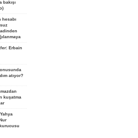
a bakışı
o)
n hesabı
lsuz
aadinden
ağılanmaya
fer: Erbain
ü
konusunda
dım atıyor?
kmazdan
an kuşatma
ar
 Yahya
Nur
 kurucusu