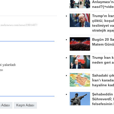
Anlaşması’n
nasıl?(+vide
Trump'ın İra
çöktü; koşu
teslimiyet v
stratejik aş
Bugün 20 Sa
Matem Gün
Trump İran 
neden geri a
ni yalanladı
ası
Sahadaki çı
İran’ı karad
hayaline kad
Şehabeddin
Sühreverdî; 
felsefesinin
ş Adası
Keşm Adası