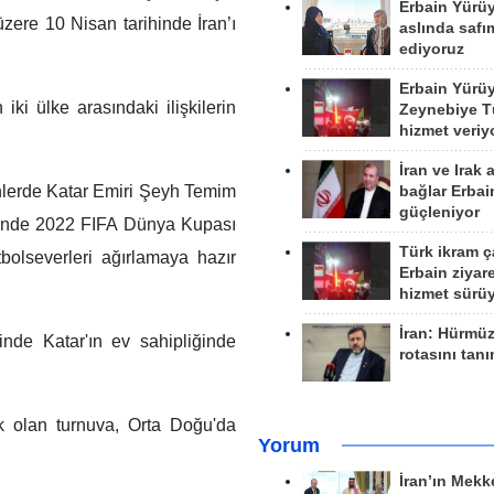
Erbain Yürü
zere 10 Nisan tarihinde İran’ı
aslında safım
ediyoruz
Erbain Yürü
 iki ülke arasındaki ilişkilerin
Zeynebiye Tü
hizmet veriy
İran ve Irak 
nlerde Katar Emiri Şeyh Temim
bağlar Erbai
güçleniyor
esinde 2022 FIFA Dünya Kupası
Türk ikram ç
tbolseverleri ağırlamaya hazır
Erbain ziyare
hizmet sürü
İran: Hürmü
nde Katar'ın ev sahipliğinde
rotasını tan
k olan turnuva, Orta Doğu'da
Yorum
İran’ın Mekk