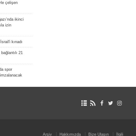
yle çelişen
zı’nda ikinci
la izin
srail'i kınadı
bağlantılı 21
da spor
ü imzalanacak
Arşiv
Hakkımızda
Bize Ulaşın
İlgili