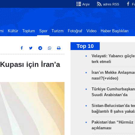
Arşiv
adres RSS
Fa
mi
Kültür
Toplum
Spor
Turizm
Fotoğraf
Video
Haber Başlıkları
Top 10
Velayati: Yabancı güçle
terk etmeli
Kupası için İran'a
İran’ın Mekke Anlaşmas
nasıl?(+video)
Türkiye Cumhurbaşkan
Suudi Arabistan’da
Sistan-Belucistan'da te
bağlantılı 8 şahıs yaka
Pakistan'dan “Hürmüz
açıklaması