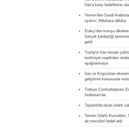
İran’a karşı hedeflerine u
Yemen’den Suudi Arabista
uyarısı: Ablukaya abluka
Erakçi’den komşu ülkelere
Gerçek kardeşliği benims
geldi
Trump'ın İran hesabı çökt
teslimiyet vaadinden strate
aşağılanmaya
İran ve Kırgızistan ekonomik
geliştirme konusunda muta
Türkiye Cumhurbaşkanı E
Arabistan’da
Tayland'da okula silahlı sal
Yemen Silahlı Kuvvetleri, 
ait mevzileri hedef aldı