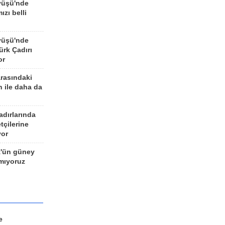
yüşü'nde
ızı belli
yüşü'nde
rk Çadırı
or
arasındaki
n ile daha da
adırlarında
tçilerine
yor
z'ün güney
ımıyoruz
e