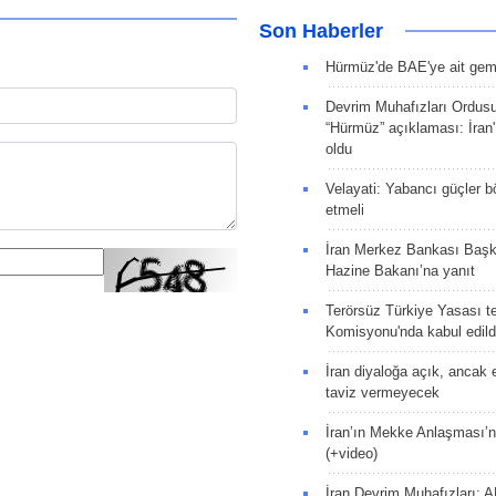
Son Haberler
Hürmüz'de BAE'ye ait gemi
Devrim Muhafızları Ordus
“Hürmüz” açıklaması: İran'ı
oldu
Velayati: Yabancı güçler bö
etmeli
İran Merkez Bankası Baş
Hazine Bakanı’na yanıt
Terörsüz Türkiye Yasası tek
Komisyonu'nda kabul edild
İran diyaloğa açık, ancak
taviz vermeyecek
İran’ın Mekke Anlaşması’n
(+video)
İran Devrim Muhafızları: A