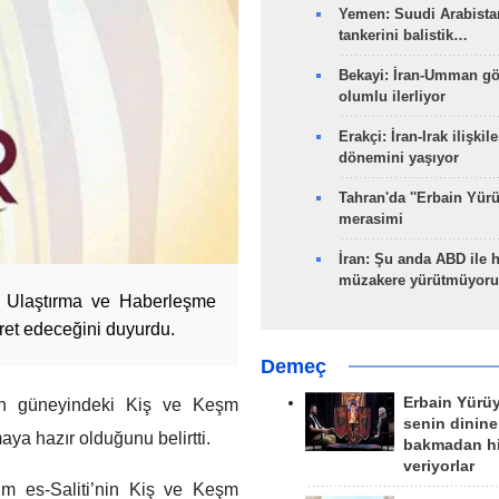
Yemen: Suudi Arabistan
tankerini balistik…
Bekayi: İran-Umman gö
olumlu ilerliyor
Erakçi: İran-Irak ilişkile
dönemini yaşıyor
Tahran'da ''Erbain Yürü
merasimi
İran: Şu anda ABD ile 
müzakere yürütmüyoru
r Ulaştırma ve Haberleşme
aret edeceğini duyurdu.
Demeç
Erbain Yürü
in güneyindeki Kiş ve Keşm
senin dinine
ya hazır olduğunu belirtti.
bakmadan h
veriyorlar
m es-Saliti’nin Kiş ve Keşm