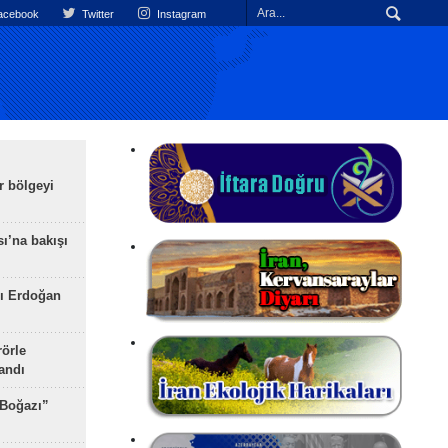
cebook
Twitter
Instagram
r bölgeyi
ı’na bakışı
ı Erdoğan
rörle
landı
 Boğazı”