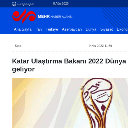
8 Ağu 2026
Ana Sayfa
İran
Türkiye
Azerbaycan
Dünya
Siyaset
Ekono
Spor
9 Nis 2022 11:59
Katar Ulaştırma Bakanı 2022 Dünya 
geliyor