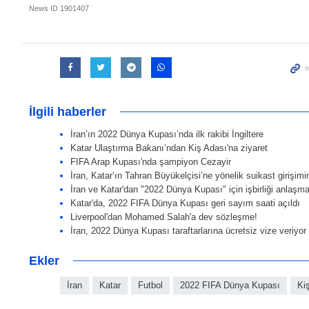
News ID
1901407
İlgili haberler
İran’ın 2022 Dünya Kupası’nda ilk rakibi İngiltere
Katar Ulaştırma Bakanı’ndan Kiş Adası'na ziyaret
FIFA Arap Kupası'nda şampiyon Cezayir
İran, Katar’ın Tahran Büyükelçisi’ne yönelik suikast girişimi
İran ve Katar'dan "2022 Dünya Kupası" için işbirliği anlaşm
Katar'da, 2022 FIFA Dünya Kupası geri sayım saati açıldı
Liverpool'dan Mohamed Salah'a dev sözleşme!
İran, 2022 Dünya Kupası taraftarlarına ücretsiz vize veriyor
Ekler
İran
Katar
Futbol
2022 FIFA Dünya Kupası
Ki