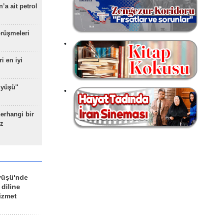
’a ait petrol
rüşmeleri
ri en iyi
yüşü''
herhangi bir
z
yüşü'nde
 diline
izmet