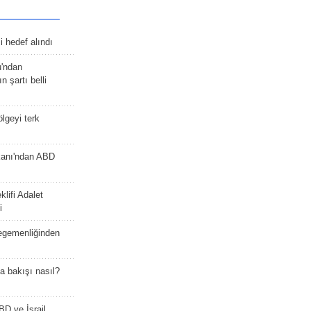
 hedef alındı
u'ndan
n şartı belli
lgeyi terk
kanı'ndan ABD
lifi Adalet
i
 egemenliğinden
a bakışı nasıl?
BD ve İsrail,