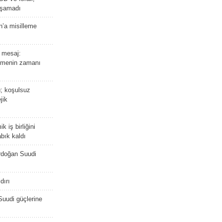
laşamadı
n’a misilleme
 mesaj:
emenin zamanı
ü; koşulsuz
jik
 iş birliğini
bık kaldı
rdoğan Suudi
dırı
Suudi güçlerine