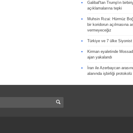
Galibaf'tan Trump'ın birbiri
açıklamalarına tepki
Muhsin Rızai: Hürmüz Boğa
bir koridorun açılmasına as
vermeyeceğiz
Türkiye ve 7 ülke Siyonist İ
Kirman eyaletinde Mossad 
ajan yakalandı
İran ile Azerbaycan arasın
alanında işbirliği protokol