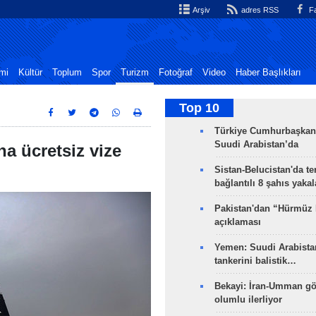
Arşiv
adres RSS
Fa
mi
Kültür
Toplum
Spor
Turizm
Fotoğraf
Video
Haber Başlıkları
Top 10
Türkiye Cumhurbaşkan
Suudi Arabistan’da
na ücretsiz vize
Sistan-Belucistan'da te
bağlantılı 8 şahıs yaka
Pakistan'dan “Hürmüz
açıklaması
Yemen: Suudi Arabistan
tankerini balistik…
Bekayi: İran-Umman gö
olumlu ilerliyor