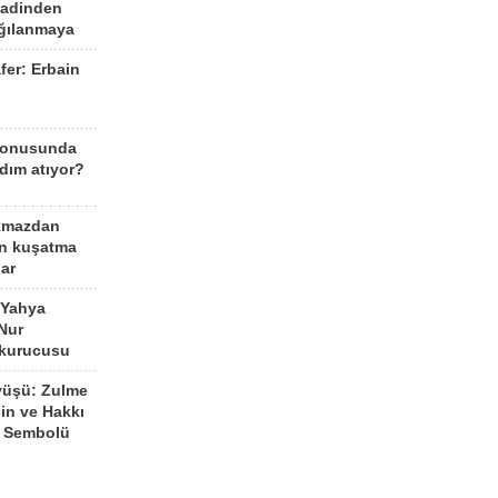
aadinden
ağılanmaya
fer: Erbain
ü
konusunda
dım atıyor?
kmazdan
an kuşatma
ar
 Yahya
Nur
 kurucusu
yüşü: Zulme
şin ve Hakkı
 Sembolü