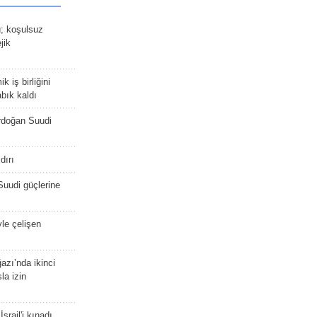
ü; koşulsuz
jik
 iş birliğini
bık kaldı
rdoğan Suudi
dırı
Suudi güçlerine
yle çelişen
zı’nda ikinci
la izin
srail'i kınadı