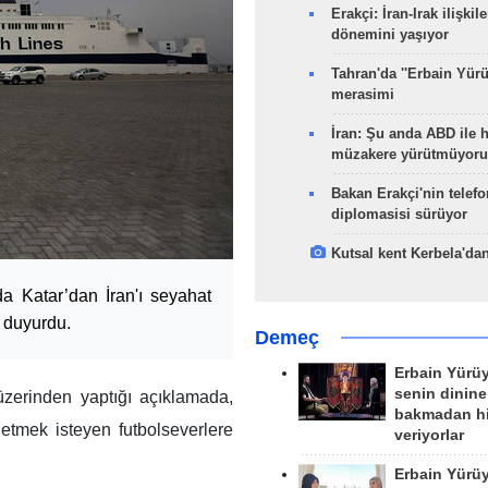
Erakçi: İran-Irak ilişkile
dönemini yaşıyor
Tahran'da ''Erbain Yürü
merasimi
İran: Şu anda ABD ile 
müzakere yürütmüyoru
Bakan Erakçi'nin telefo
diplomasisi sürüyor
Kutsal kent Kerbela'dan
 Katar’dan İran'ı seyahat
i duyurdu.
Demeç
Erbain Yürü
senin dinine
zerinden yaptığı açıklamada,
bakmadan h
etmek isteyen futbolseverlere
veriyorlar
Erbain Yürü