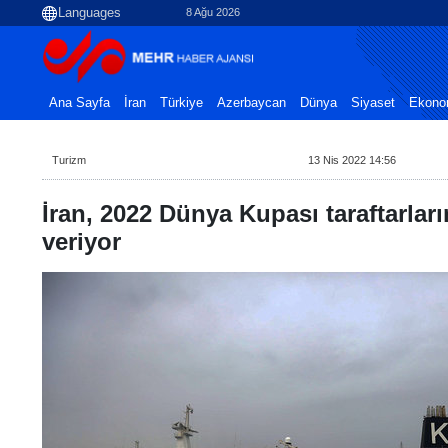
8 Ağu 2026
Ana Sayfa
İran
Türkiye
Azerbaycan
Dünya
Siyaset
Ekono
Turizm
13 Nis 2022 14:56
İran, 2022 Dünya Kupası taraftarları
veriyor