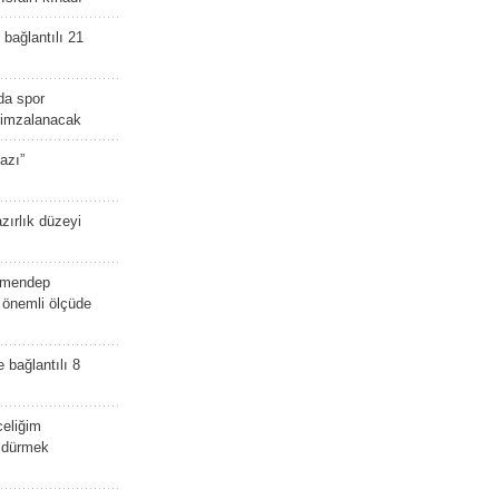
bağlantılı 21
da spor
ü imzalanacak
azı”
zırlık düzeyi
lmendep
i önemli ölçüde
e bağlantılı 8
celiğim
öldürmek