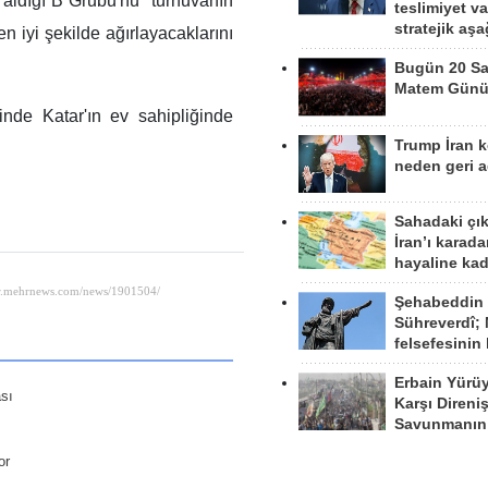
r aldığı B Grubu'nu "turnuvanın
teslimiyet v
stratejik aş
en iyi şekilde ağırlayacaklarını
Bugün 20 Sa
Matem Gün
nde Katar'ın ev sahipliğinde
Trump İran 
neden geri a
Sahadaki çı
İran’ı karad
hayaline kad
Şehabeddin
Sühreverdî; 
felsefesinin
Erbain Yürü
ası
Karşı Direni
Savunmanın
or