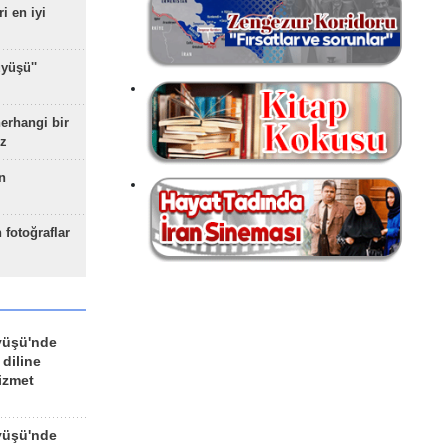
ri en iyi
yüşü''
herhangi bir
z
n
 fotoğraflar
yüşü'nde
 diline
izmet
yüşü'nde