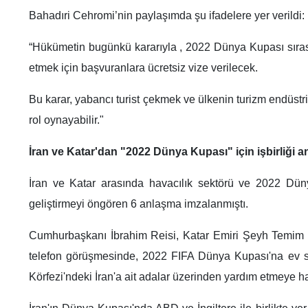
Bahadıri Cehromi’nin paylaşımda şu ifadelere yer verildi:
“Hükümetin bugünkü kararıyla , 2022 Dünya Kupası sıras
etmek için başvuranlara ücretsiz vize verilecek.
Bu karar, yabancı turist çekmek ve ülkenin turizm endüstris
rol oynayabilir."
İran ve Katar'dan "2022 Dünya Kupası" için işbirliği 
İran ve Katar arasında havacılık sektörü ve 2022 Düny
geliştirmeyi öngören 6 anlaşma imzalanmıştı.
Cumhurbaşkanı İbrahim Reisi, Katar Emiri Şeyh Temim b
telefon görüşmesinde, 2022 FIFA Dünya Kupası'na ev sa
Körfezi'ndeki İran'a ait adalar üzerinden yardım etmeye hazı