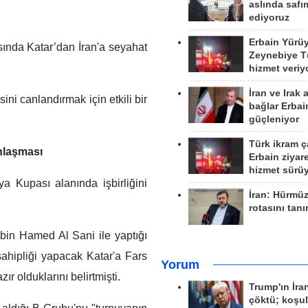
aslında safım
ediyoruz
Erbain Yürü
ında Katar’dan İran'a seyahat
Zeynebiye Tü
hizmet veriy
İran ve Irak 
ini canlandırmak için etkili bir
bağlar Erbai
güçleniyor
Türk ikram ç
anlaşması
Erbain ziyare
hizmet sürü
a Kupası alanında işbirliğini
İran: Hürmü
rotasını tan
in Hamed Al Sani ile yaptığı
hipliği yapacak Katar'a Fars
Yorum
r olduklarını belirtmişti.
Trump'ın İra
çöktü; koşu