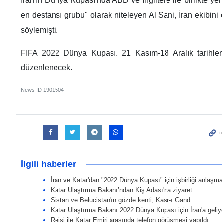
İran'ın Dünya Kupası'nda ABD ve İngiltere ile birlikte ye
en destansı grubu" olarak niteleyen Al Sani, İran ekibini 
söylemişti.
FIFA 2022 Dünya Kupası, 21 Kasım-18 Aralık tarihleri
düzenlenecek.
News ID
1901504
İlgili haberler
İran ve Katar'dan "2022 Dünya Kupası" için işbirliği anlaşm
Katar Ulaştırma Bakanı’ndan Kiş Adası'na ziyaret
Sistan ve Belucistan'ın gözde kenti; Kasr-ı Gand
Katar Ulaştırma Bakanı 2022 Dünya Kupası için İran'a geliy
Reisi ile Katar Emiri arasında telefon görüşmesi yapıldı