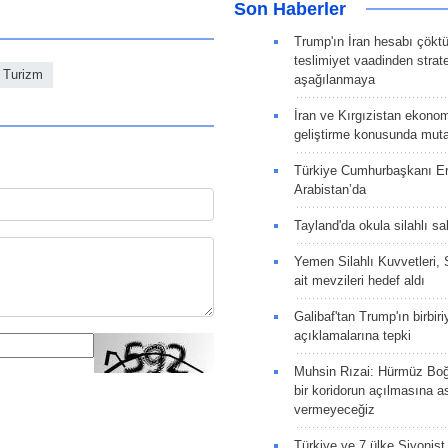
Son Haberler
Trump'ın İran hesabı çökt
teslimiyet vaadinden strate
Turizm
aşağılanmaya
İran ve Kırgızistan ekonomik
geliştirme konusunda muta
Türkiye Cumhurbaşkanı E
Arabistan’da
Tayland'da okula silahlı sal
Yemen Silahlı Kuvvetleri, 
ait mevzileri hedef aldı
Galibaf'tan Trump'ın birbiri
açıklamalarına tepki
Muhsin Rızai: Hürmüz Boğa
bir koridorun açılmasına as
vermeyeceğiz
Türkiye ve 7 ülke Siyonist İ