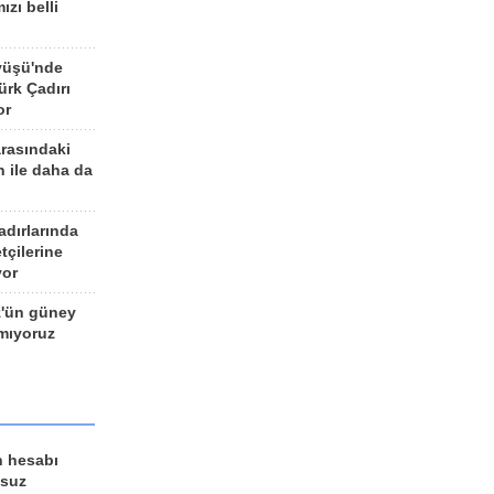
ızı belli
yüşü'nde
rk Çadırı
or
arasındaki
n ile daha da
adırlarında
tçilerine
yor
z'ün güney
ımıyoruz
n hesabı
lsuz