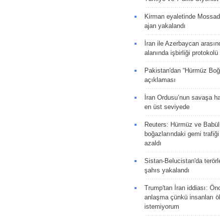
Kirman eyaletinde Mossad 
ajan yakalandı
İran ile Azerbaycan arasın
alanında işbirliği protokol
Pakistan'dan “Hürmüz Boğ
açıklaması
İran Ordusu’nun savaşa ha
en üst seviyede
Reuters: Hürmüz ve Babü
boğazlarındaki gemi trafiğ
azaldı
Sistan-Belucistan'da terörl
şahıs yakalandı
Trump'tan İran iddiası: Ön
anlaşma çünkü insanları 
istemiyorum