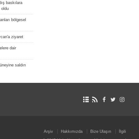
dış baskılara
 oldu
kanları bölgesel
ycan'a ziyaret
lere dair
güneyine saldırı
Arşiv
Hakkımızda
Bize Ulaşın
İlgili