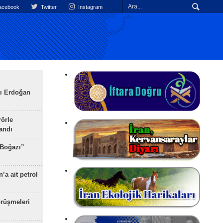
cebook
Twitter
Instagram
ı Erdoğan
rörle
landı
 Boğazı”
’a ait petrol
rüşmeleri