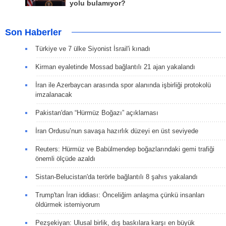
yolu bulamıyor?
Son Haberler
Türkiye ve 7 ülke Siyonist İsrail'i kınadı
Kirman eyaletinde Mossad bağlantılı 21 ajan yakalandı
İran ile Azerbaycan arasında spor alanında işbirliği protokolü
imzalanacak
Pakistan'dan “Hürmüz Boğazı” açıklaması
İran Ordusu’nun savaşa hazırlık düzeyi en üst seviyede
Reuters: Hürmüz ve Babülmendep boğazlarındaki gemi trafiği
önemli ölçüde azaldı
Sistan-Belucistan'da terörle bağlantılı 8 şahıs yakalandı
Trump'tan İran iddiası: Önceliğim anlaşma çünkü insanları
öldürmek istemiyorum
Pezşekiyan: Ulusal birlik, dış baskılara karşı en büyük