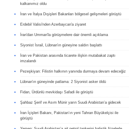
kalkanımız oldu
İran ve İtalya Dışişleri Bakanları bölgesel gelişmeleri görüştü
Erdebil Valisi'nden Azerbaycan'a ziyaret
İran'dan Umman'la görüşmelere dair önemli açıklama
Siyonist İsrail, Lübnan'ın güneyine saldırı başlattı
İran ve Pakistan arasında ticarete ilişkin mutabakat zaptı
imzalandı
Pezeşkiyan: Filistin halkının yanında durmaya devam edeceğiz
Lübnan'ın güneyinde patlama: 2 Siyonist asker öldü
Fidan, Ürdünlü mevkidaşı Safadi ile görüştü
Şahbaz Şerif ve Asım Münir yarın Suudi Arabistan’a gidecek
İran İçişleri Bakanı, Pakistan’ın yeni Tahran Büyükelçisi ile
görüştü
Yemen: Suudi Arabistan’a ait petrol tankerini balistik füzelerle