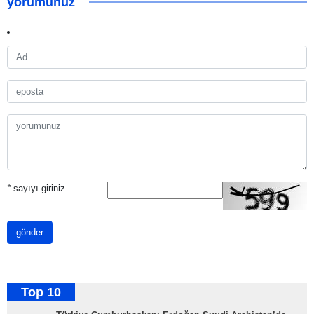
yorumunuz
*
sayıyı giriniz
gönder
Top 10