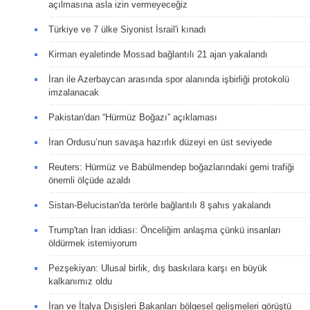
açılmasına asla izin vermeyeceğiz
Türkiye ve 7 ülke Siyonist İsrail'i kınadı
Kirman eyaletinde Mossad bağlantılı 21 ajan yakalandı
İran ile Azerbaycan arasında spor alanında işbirliği protokolü
imzalanacak
Pakistan'dan “Hürmüz Boğazı” açıklaması
İran Ordusu’nun savaşa hazırlık düzeyi en üst seviyede
Reuters: Hürmüz ve Babülmendep boğazlarındaki gemi trafiği
önemli ölçüde azaldı
Sistan-Belucistan'da terörle bağlantılı 8 şahıs yakalandı
Trump'tan İran iddiası: Önceliğim anlaşma çünkü insanları
öldürmek istemiyorum
Pezşekiyan: Ulusal birlik, dış baskılara karşı en büyük
kalkanımız oldu
İran ve İtalya Dışişleri Bakanları bölgesel gelişmeleri görüştü