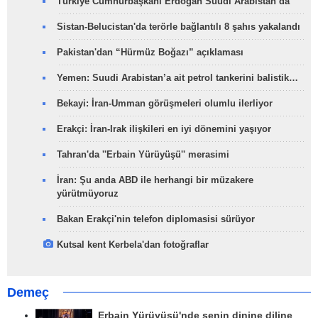
Türkiye Cumhurbaşkanı Erdoğan Suudi Arabistan’da
Sistan-Belucistan'da terörle bağlantılı 8 şahıs yakalandı
Pakistan'dan “Hürmüz Boğazı” açıklaması
Yemen: Suudi Arabistan’a ait petrol tankerini balistik…
Bekayi: İran-Umman görüşmeleri olumlu ilerliyor
Erakçi: İran-Irak ilişkileri en iyi dönemini yaşıyor
Tahran'da ''Erbain Yürüyüşü'' merasimi
İran: Şu anda ABD ile herhangi bir müzakere
yürütmüyoruz
Bakan Erakçi'nin telefon diplomasisi sürüyor
Kutsal kent Kerbela'dan fotoğraflar
Demeç
Erbain Yürüyüşü'nde senin dinine diline