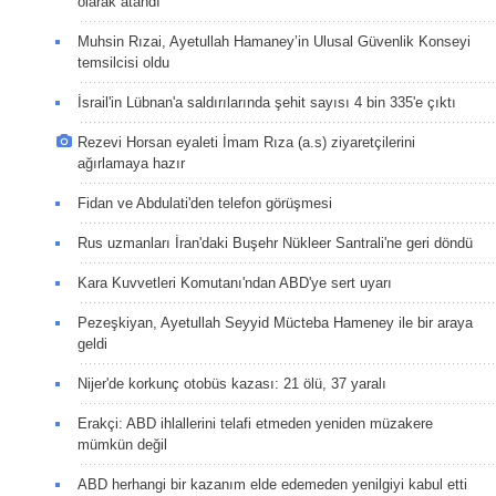
olarak atandı
Muhsin Rızai, Ayetullah Hamaney’in Ulusal Güvenlik Konseyi
temsilcisi oldu
İsrail'in Lübnan'a saldırılarında şehit sayısı 4 bin 335'e çıktı
Rezevi Horsan eyaleti İmam Rıza (a.s) ziyaretçilerini
ağırlamaya hazır
Fidan ve Abdulati'den telefon görüşmesi
Rus uzmanları İran'daki Buşehr Nükleer Santrali'ne geri döndü
Kara Kuvvetleri Komutanı'ndan ABD'ye sert uyarı
Pezeşkiyan, Ayetullah Seyyid Mücteba Hameney ile bir araya
geldi
Nijer'de korkunç otobüs kazası: 21 ölü, 37 yaralı
Erakçi: ABD ihlallerini telafi etmeden yeniden müzakere
mümkün değil
ABD herhangi bir kazanım elde edemeden yenilgiyi kabul etti