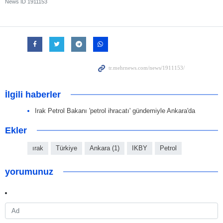
News ID
1911153
İlgili haberler
Irak Petrol Bakanı 'petrol ihracatı' gündemiyle Ankara'da
Ekler
ırak
Türkiye
Ankara (1)
IKBY
Petrol
yorumunuz