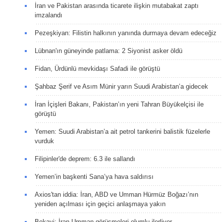
İran ve Pakistan arasında ticarete ilişkin mutabakat zaptı
imzalandı
Pezeşkiyan: Filistin halkının yanında durmaya devam edeceğiz
Lübnan'ın güneyinde patlama: 2 Siyonist asker öldü
Fidan, Ürdünlü mevkidaşı Safadi ile görüştü
Şahbaz Şerif ve Asım Münir yarın Suudi Arabistan’a gidecek
İran İçişleri Bakanı, Pakistan’ın yeni Tahran Büyükelçisi ile
görüştü
Yemen: Suudi Arabistan’a ait petrol tankerini balistik füzelerle
vurduk
Filipinler'de deprem: 6.3 ile sallandı
Yemen’in başkenti Sana’ya hava saldırısı
Axios'tan iddia: İran, ABD ve Umman Hürmüz Boğazı’nın
yeniden açılması için geçici anlaşmaya yakın
Bekayi: İran-Umman görüşmeleri olumlu ilerliyor