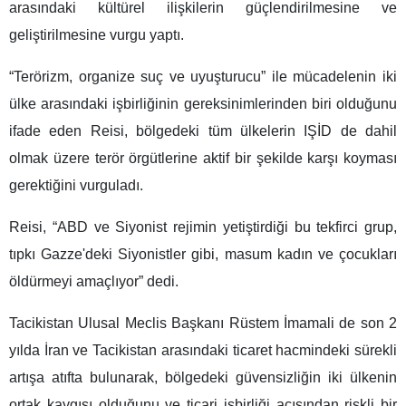
arasındaki kültürel ilişkilerin güçlendirilmesine ve
geliştirilmesine vurgu yaptı.
“Terörizm, organize suç ve uyuşturucu” ile mücadelenin iki
ülke arasındaki işbirliğinin gereksinimlerinden biri olduğunu
ifade eden Reisi, bölgedeki tüm ülkelerin IŞİD de dahil
olmak üzere terör örgütlerine aktif bir şekilde karşı koyması
gerektiğini vurguladı.
Reisi, “ABD ve Siyonist rejimin yetiştirdiği bu tekfirci grup,
tıpkı Gazze'deki Siyonistler gibi, masum kadın ve çocukları
öldürmeyi amaçlıyor” dedi.
Tacikistan Ulusal Meclis Başkanı Rüstem İmamali de son 2
yılda İran ve Tacikistan arasındaki ticaret hacmindeki sürekli
artışa atıfta bulunarak, bölgedeki güvensizliğin iki ülkenin
ortak kaygısı olduğunu ve ticari işbirliği açısından riskli bir