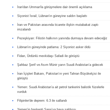
İran'dan Umman'la görüşmelere dair önemli açıklama
Siyonist İsrail, Lübnan'ın güneyine saldırı başlattı
İran ve Pakistan arasında ticarete ilişkin mutabakat zaptı
imzalandı
Pezeşkiyan: Filistin halkının yanında durmaya devam edeceğiz
Lübnan'ın güneyinde patlama: 2 Siyonist asker öldü
Fidan, Ürdünlü mevkidaşı Safadi ile görüştü
Şahbaz Şerif ve Asım Münir yarın Suudi Arabistan’a gidecek
İran İçişleri Bakanı, Pakistan’ın yeni Tahran Büyükelçisi ile
görüştü
Yemen: Suudi Arabistan’a ait petrol tankerini balistik füzelerle
vurduk
Filipinler'de deprem: 6.3 ile sallandı
Yemen’in başkenti Sana’ya hava saldırısı