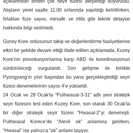
açıklarından birden çok seyir füzesi ateşlediği duyuruldu.
Atışların yerel saatle 11.00 sırlarında yapıldığı belirtilirken,
fırlatılan füze sayısı, mesafe ve irtifa gibi teknik detaylar
hakkında bilgi verilmedi.
Güney Kore ordusunun takip ve değerlendirme faaliyetlerine
etkin bir şekilde devam ettiği ifade edilen açıklamada, Kuzey
Kore'nin provokasyonlarına karşı ABD ile koordinasyonun
sürdürüleceği vurgulandı. Son gelişme ile birlikte
Pyongyang'ın yılın başından bu yana gerçekleştirdiği seyir
füzesi denemelerinin sayısı 4’e yükseldi.
24 Ocak ve 28 Ocak'ta “Pulhwasal-3-31” adlı yeni stratejik
seyir füzesini test eden Kuzey Kore, son olarak 30 Ocak'ta
bir diğer stratejik seyir füzesi “Hwasal-2"yi denemişti.
Pulhwasal Korece’de “Alevli ok” anlamına gelirken,
“Hwasal” ise yalnızca “ok” anlamı taşıyor.