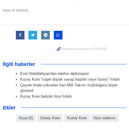
News ID
1914318
İlgili haberler
Emir Abdullahiyan'dan telefon diplomasisi
Kuzey Kore "süper büyük savaş başlıklı seyir füzesi" fırlattı
Çeyrek finale yükselen İran Milli Takımı mutluluğunu böyle
gösterdi
Kuzey Kore balistik füze fırlattı
Ekler
Asya (0)
Güney Kore
Kuzey Kore
füze saldırısı