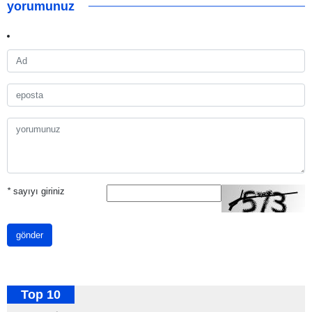
yorumunuz
*
sayıyı giriniz
gönder
Top 10