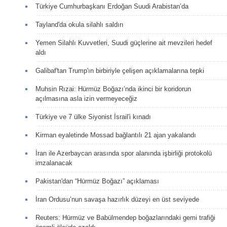
Türkiye Cumhurbaşkanı Erdoğan Suudi Arabistan’da
Tayland'da okula silahlı saldırı
Yemen Silahlı Kuvvetleri, Suudi güçlerine ait mevzileri hedef
aldı
Galibaf'tan Trump'ın birbiriyle çelişen açıklamalarına tepki
Muhsin Rızai: Hürmüz Boğazı’nda ikinci bir koridorun
açılmasına asla izin vermeyeceğiz
Türkiye ve 7 ülke Siyonist İsrail'i kınadı
Kirman eyaletinde Mossad bağlantılı 21 ajan yakalandı
İran ile Azerbaycan arasında spor alanında işbirliği protokolü
imzalanacak
Pakistan'dan “Hürmüz Boğazı” açıklaması
İran Ordusu’nun savaşa hazırlık düzeyi en üst seviyede
Reuters: Hürmüz ve Babülmendep boğazlarındaki gemi trafiği