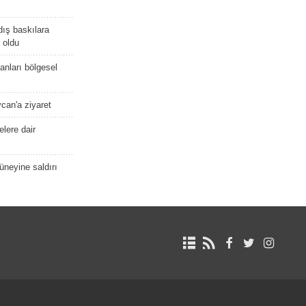
dış baskılara
 oldu
kanları bölgesel
ycan'a ziyaret
lere dair
güneyine saldırı