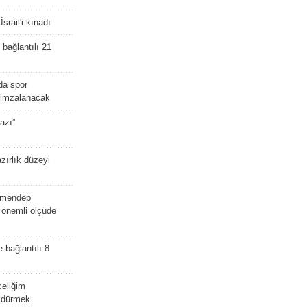
srail'i kınadı
bağlantılı 21
da spor
ü imzalanacak
azı”
zırlık düzeyi
lmendep
i önemli ölçüde
e bağlantılı 8
celiğim
öldürmek