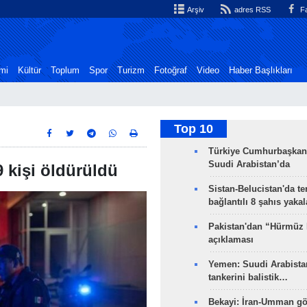
Arşiv
adres RSS
Fa
mi
Kültür
Toplum
Spor
Turizm
Fotoğraf
Video
Haber Başlıkları
Top 10
Türkiye Cumhurbaşkan
Suudi Arabistan’da
 9 kişi öldürüldü
Sistan-Belucistan'da te
bağlantılı 8 şahıs yaka
Pakistan'dan “Hürmüz
açıklaması
Yemen: Suudi Arabistan
tankerini balistik…
Bekayi: İran-Umman gö