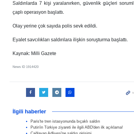
Saldırılarda 7 kişi yaralanırken, güvenlik güçleri sorum
çaplı operasyon başlattı.
Olay yerine çok sayıda polis sevk edildi.
Eyalet savcılıkları saldırılara ilişkin soruşturma başlattı.
Kaynak: Milli Gazete
News ID
1914420
İlgili haberler
Paris'te tren istasyonunda bıçaklı saldırı
Putin'in Türkiye ziyareti ile ilgili ABD'den ilk açıklama!
Çağlayan Adliyesi'ne saldırı girişimi