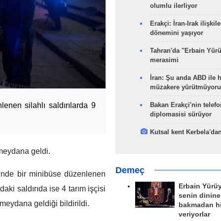
olumlu ilerliyor
Erakçi: İran-Irak ilişkile
dönemini yaşıyor
Tahran'da ''Erbain Yürü
merasimi
İran: Şu anda ABD ile 
müzakere yürütmüyoru
enen silahlı saldırılarda 9
Bakan Erakçi'nin telefo
diplomasisi sürüyor
Kutsal kent Kerbela'dan
 meydana geldi.
Demeç
rinde bir minibüse düzenlenen
Erbain Yürü
ki saldırıda ise 4 tarım işçisi
senin dinine
 meydana geldiği bildirildi.
bakmadan h
veriyorlar