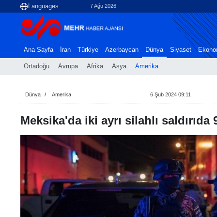
7 Ağu 2026
Ana Sayfa
İran
Türkiye
Azerbaycan
Dünya
Siyaset
Ekono
Ortadoğu
Avrupa
Afrika
Asya
Amerika
Dünya
Amerika
6 Şub 2024 09:11
Meksika'da iki ayrı silahlı saldırıda