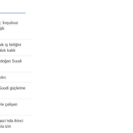
ü; koşulsuz
jik
 iş birliğini
bık kaldı
rdoğan Suudi
dırı
Suudi güçlerine
yle çelişen
zı’nda ikinci
la izin