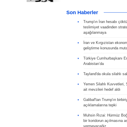
Son Haberler
Trump'ın İran hesabı çökt
teslimiyet vaadinden strate
aşağılanmaya
İran ve Kırgızistan ekonomik
geliştirme konusunda muta
Türkiye Cumhurbaşkanı E
Arabistan’da
Tayland'da okula silahlı sal
Yemen Silahlı Kuvvetleri, 
ait mevzileri hedef aldı
Galibaf'tan Trump'ın birbiri
açıklamalarına tepki
Muhsin Rızai: Hürmüz Boğa
bir koridorun açılmasına as
vermeyeceğiz