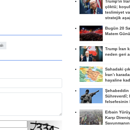
Trump'ın İra
çöktü; koşu
teslimiyet v
stratejik aş
Bugün 20 Sa
Matem Gün
alı
Trump İran 
neden geri a
Sahadaki çı
İran’ı karad
hayaline kad
Şehabeddin
Sühreverdî; 
felsefesinin
Erbain Yürü
Karşı Direni
Savunmanın