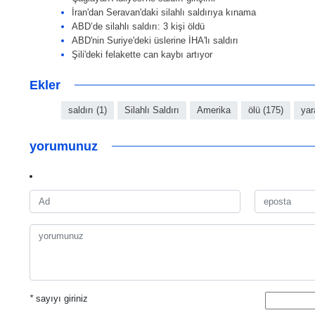
İran'dan Seravan'daki silahlı saldırıya kınama
ABD’de silahlı saldırı: 3 kişi öldü
ABD'nin Suriye'deki üslerine İHA'lı saldırı
Şili'deki felakette can kaybı artıyor
Ekler
saldırı (1)
Silahlı Saldırı
Amerika
ölü (175)
yar
yorumunuz
*
sayıyı giriniz