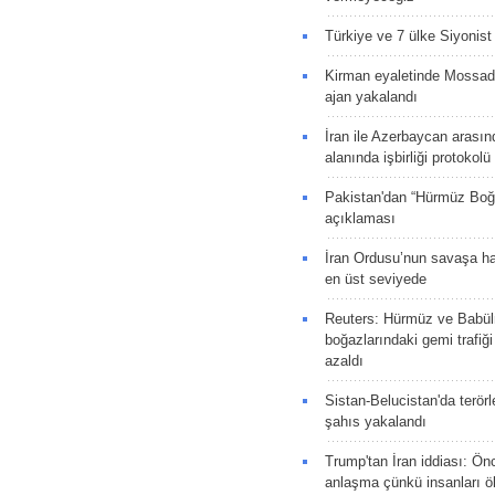
Türkiye ve 7 ülke Siyonist İ
Kirman eyaletinde Mossad 
ajan yakalandı
İran ile Azerbaycan arasın
alanında işbirliği protokol
Pakistan'dan “Hürmüz Boğ
açıklaması
İran Ordusu’nun savaşa ha
en üst seviyede
Reuters: Hürmüz ve Babü
boğazlarındaki gemi trafiğ
azaldı
Sistan-Belucistan'da terörl
şahıs yakalandı
Trump'tan İran iddiası: Ön
anlaşma çünkü insanları 