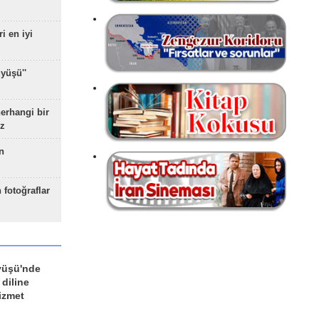
ri en iyi
yüşü''
herhangi bir
z
n
 fotoğraflar
yüşü'nde
 diline
izmet