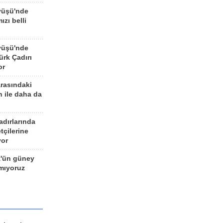
yüşü'nde
ızı belli
yüşü'nde
rk Çadırı
or
arasındaki
n ile daha da
adırlarında
tçilerine
yor
z'ün güney
ımıyoruz