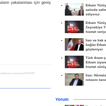
luların yakalanması için geniş
Erbain Yürü
aslında safım
ediyoruz
Erbain Yürü
Zeynebiye Tü
hizmet veriy
İran ve Irak 
bağlar Erbai
güçleniyor
Türk ikram ç
Erbain ziyare
hizmet sürü
İran: Hürmü
rotasını tan
Yorum