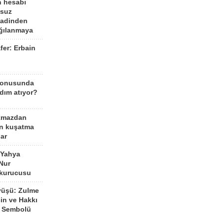
n hesabı
lsuz
aadinden
ağılanmaya
fer: Erbain
ü
konusunda
dım atıyor?
kmazdan
an kuşatma
ar
 Yahya
Nur
 kurucusu
yüşü: Zulme
şin ve Hakkı
 Sembolü