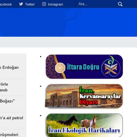
cebook
Twitter
Instagram
ı Erdoğan
rörle
landı
 Boğazı”
’a ait petrol
rüşmeleri