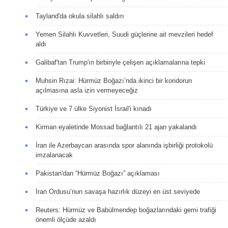
Tayland'da okula silahlı saldırı
Yemen Silahlı Kuvvetleri, Suudi güçlerine ait mevzileri hedef
aldı
Galibaf'tan Trump'ın birbiriyle çelişen açıklamalarına tepki
Muhsin Rızai: Hürmüz Boğazı’nda ikinci bir koridorun
açılmasına asla izin vermeyeceğiz
Türkiye ve 7 ülke Siyonist İsrail'i kınadı
Kirman eyaletinde Mossad bağlantılı 21 ajan yakalandı
İran ile Azerbaycan arasında spor alanında işbirliği protokolü
imzalanacak
Pakistan'dan “Hürmüz Boğazı” açıklaması
İran Ordusu’nun savaşa hazırlık düzeyi en üst seviyede
Reuters: Hürmüz ve Babülmendep boğazlarındaki gemi trafiği
önemli ölçüde azaldı