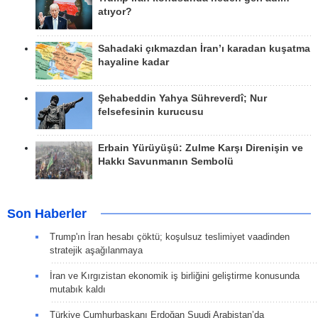
atıyor?
Sahadaki çıkmazdan İran’ı karadan kuşatma
hayaline kadar
Şehabeddin Yahya Sühreverdî; Nur
felsefesinin kurucusu
Erbain Yürüyüşü: Zulme Karşı Direnişin ve
Hakkı Savunmanın Sembolü
Son Haberler
Trump'ın İran hesabı çöktü; koşulsuz teslimiyet vaadinden
stratejik aşağılanmaya
İran ve Kırgızistan ekonomik iş birliğini geliştirme konusunda
mutabık kaldı
Türkiye Cumhurbaşkanı Erdoğan Suudi Arabistan’da