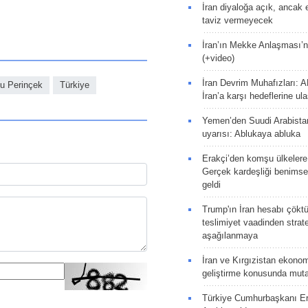
İran diyaloğa açık, ancak
taviz vermeyecek
İran’ın Mekke Anlaşması’n
(+video)
İran Devrim Muhafızları: A
u Perinçek
Türkiye
İran’a karşı hedeflerine u
Yemen’den Suudi Arabista
uyarısı: Ablukaya abluka
Erakçi’den komşu ülkelere
Gerçek kardeşliği benims
geldi
Trump'ın İran hesabı çökt
teslimiyet vaadinden strate
aşağılanmaya
İran ve Kırgızistan ekonomik
geliştirme konusunda muta
Türkiye Cumhurbaşkanı E