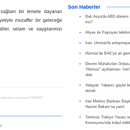
Son Haberler
k sağlam bir temele dayanan
Batı Asya'da ABD dönemi 
yetiyle muzaffer bir geleceğe
mu?
diler, selam ve saygılarımızı
Aliyev ile Paşinyan telefo
İran: Umman'la anlaşmaya
Hürmüz'de BAE'ye ait gemi
Devrim Muhafızları Ordus
“Hürmüz” açıklaması: İran'ı
oldu
Velayati: Yabancı güçler bö
etmeli
İran Merkez Bankası Baş
Hazine Bakanı’na yanıt
Terörsüz Türkiye Yasası tek
Komisyonu'nda kabul edild
ü