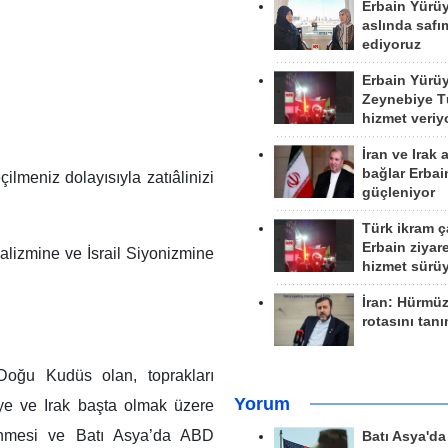
Erbain Yürü
aslında safım
ediyoruz
Erbain Yürü
Zeynebiye Tü
hizmet veriy
İran ve Irak 
bağlar Erbai
lmeniz dolayısıyla zatıâlinizi
güçleniyor
Türk ikram ç
Erbain ziyare
alizmine ve İsrail Siyonizmine
hizmet sürü
İran: Hürmü
rotasını tan
 Doğu Kudüs olan, toprakları
Yorum
iye ve Irak başta olmak üzere
zlenmesi ve Batı Asya’da ABD
Batı Asya'd