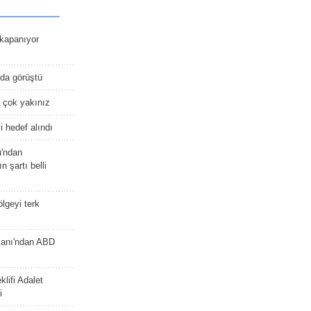
kapanıyor
nda görüştü
 çok yakınız
 hedef alındı
u'ndan
n şartı belli
lgeyi terk
kanı'ndan ABD
lifi Adalet
i