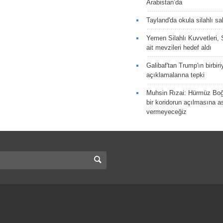
Arabistan’da
Tayland'da okula silahlı sal
Yemen Silahlı Kuvvetleri, 
ait mevzileri hedef aldı
Galibaf'tan Trump'ın birbiri
açıklamalarına tepki
Muhsin Rızai: Hürmüz Boğa
bir koridorun açılmasına as
vermeyeceğiz