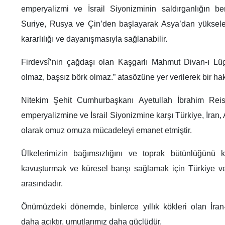
emperyalizmi ve İsrail Siyonizminin saldırganlığın ber
Suriye, Rusya ve Çin’den başlayarak Asya’dan yükselen 
kararlılığı ve dayanışmasıyla sağlanabilir.
Firdevsî’nin çağdaşı olan Kaşgarlı Mahmut Divan-ı Lüg
olmaz, başsız börk olmaz.” atasözüne yer verilerek bir haki
Nitekim Şehit Cumhurbaşkanı Ayetullah İbrahim Reis
emperyalizmine ve İsrail Siyonizmine karşı Türkiye, İran, 
olarak omuz omuza mücadeleyi emanet etmiştir.
Ülkelerimizin bağımsızlığını ve toprak bütünlüğünü ko
kavuşturmak ve küresel barışı sağlamak için Türkiye ve 
arasındadır.
Önümüzdeki dönemde, binlerce yıllık kökleri olan İran
daha açıktır, umutlarımız daha güçlüdür.