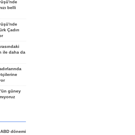
yüşü'nde
ızı belli
yüşü'nde
rk Çadırı
or
arasındaki
n ile daha da
adırlarında
tçilerine
yor
z'ün güney
ımıyoruz
a ABD dönemi