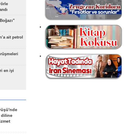
rörle
landı
 Boğazı”
’a ait petrol
rüşmeleri
ri en iyi
yüşü'nde
 diline
izmet