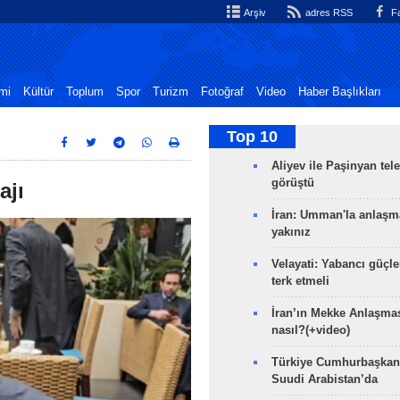
Arşiv
adres RSS
Fa
mi
Kültür
Toplum
Spor
Turizm
Fotoğraf
Video
Haber Başlıkları
Top 10
Aliyev ile Paşinyan tel
görüştü
ajı
İran: Umman'la anlaşm
yakınız
Velayati: Yabancı güçle
terk etmeli
İran’ın Mekke Anlaşmas
nasıl?(+video)
Türkiye Cumhurbaşkan
Suudi Arabistan’da