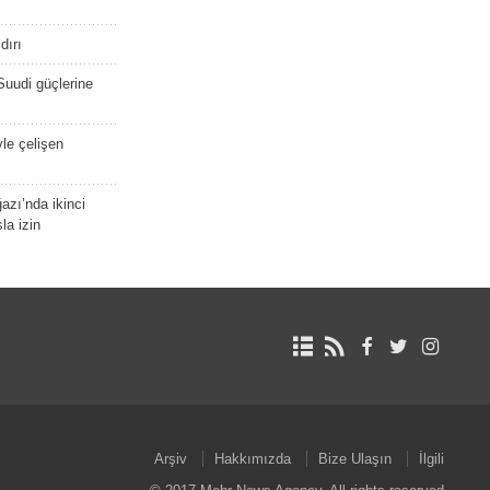
dırı
Suudi güçlerine
yle çelişen
zı’nda ikinci
la izin
Arşiv
Hakkımızda
Bize Ulaşın
İlgili