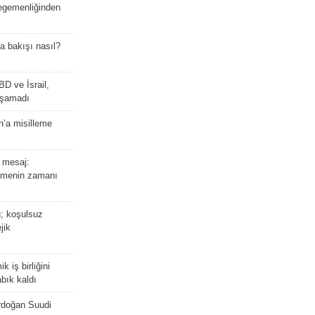
 egemenliğinden
a bakışı nasıl?
BD ve İsrail,
laşamadı
n’a misilleme
 mesaj:
emenin zamanı
ü; koşulsuz
jik
 iş birliğini
bık kaldı
rdoğan Suudi