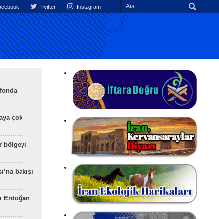
cebook
Twitter
Instagram
efonda
aya çok
r bölgeyi
ı’na bakışı
ı Erdoğan