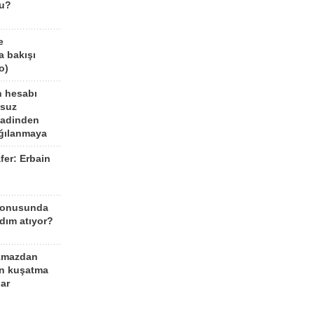
mu?
e
a bakışı
o)
n hesabı
lsuz
aadinden
ağılanmaya
fer: Erbain
ü
konusunda
dım atıyor?
kmazdan
an kuşatma
ar