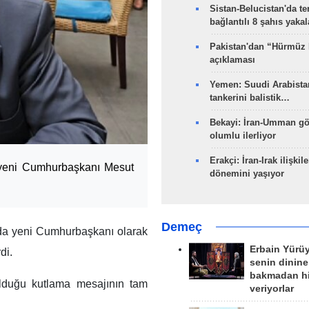
Sistan-Belucistan'da te
bağlantılı 8 şahıs yaka
Pakistan'dan “Hürmüz
açıklaması
Yemen: Suudi Arabistan
tankerini balistik…
Bekayi: İran-Umman gö
olumlu ilerliyor
Erakçi: İran-Irak ilişkile
n yeni Cumhurbaşkanı Mesut
dönemini yaşıyor
Demeç
'da yeni Cumhurbaşkanı olarak
Erbain Yürü
di.
senin dinine
bakmadan h
lduğu kutlama mesajının tam
veriyorlar