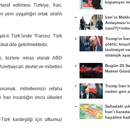
kapanıyor 
taraf edilmesi Türkiye, İran,
yeni uygarlığın ortak silahlı
İran’ın Mekk
Anlaşması’n
nasıl?(+vide
at-it Türk’ünde “Farssız Türk
Trump'ın İra
çöktü; koşu
kat dile getirilmektedir.
teslimiyet v
stratejik aş
i, bizlere miras olarak ABD
Bugün 20 Sa
Azerbaycan devlet ve milletleri
Matem Gün
Trump İran 
rumak, milletlerimizi refaha
neden geri a
İran insanlığın öncü ülkeleri
Sahadaki çı
İran’ı karad
hayaline kad
-Türk kardeşliği için ufkumuz