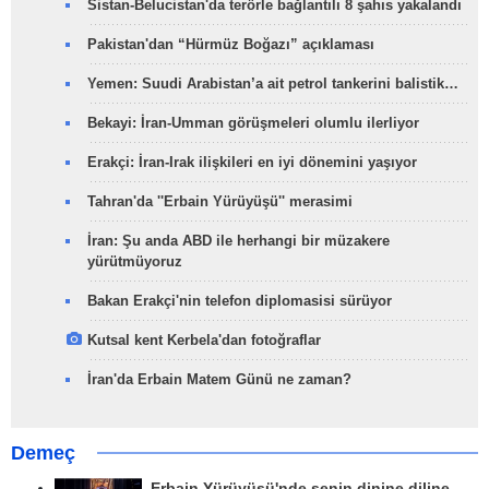
Sistan-Belucistan'da terörle bağlantılı 8 şahıs yakalandı
Pakistan'dan “Hürmüz Boğazı” açıklaması
Yemen: Suudi Arabistan’a ait petrol tankerini balistik…
Bekayi: İran-Umman görüşmeleri olumlu ilerliyor
Erakçi: İran-Irak ilişkileri en iyi dönemini yaşıyor
Tahran'da ''Erbain Yürüyüşü'' merasimi
İran: Şu anda ABD ile herhangi bir müzakere
yürütmüyoruz
Bakan Erakçi'nin telefon diplomasisi sürüyor
Kutsal kent Kerbela'dan fotoğraflar
İran'da Erbain Matem Günü ne zaman?
Demeç
Erbain Yürüyüşü'nde senin dinine diline