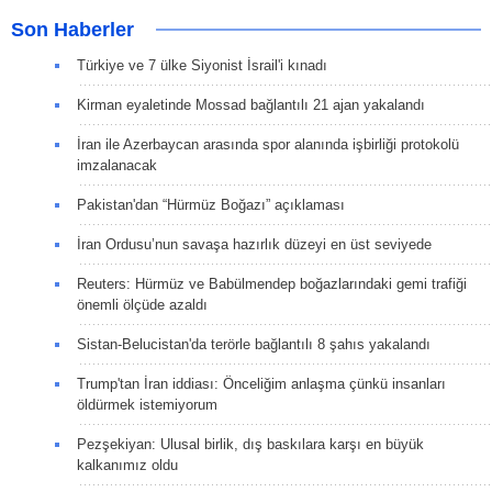
Son Haberler
Türkiye ve 7 ülke Siyonist İsrail'i kınadı
Kirman eyaletinde Mossad bağlantılı 21 ajan yakalandı
İran ile Azerbaycan arasında spor alanında işbirliği protokolü
imzalanacak
Pakistan'dan “Hürmüz Boğazı” açıklaması
İran Ordusu’nun savaşa hazırlık düzeyi en üst seviyede
Reuters: Hürmüz ve Babülmendep boğazlarındaki gemi trafiği
önemli ölçüde azaldı
Sistan-Belucistan'da terörle bağlantılı 8 şahıs yakalandı
Trump'tan İran iddiası: Önceliğim anlaşma çünkü insanları
öldürmek istemiyorum
Pezşekiyan: Ulusal birlik, dış baskılara karşı en büyük
kalkanımız oldu