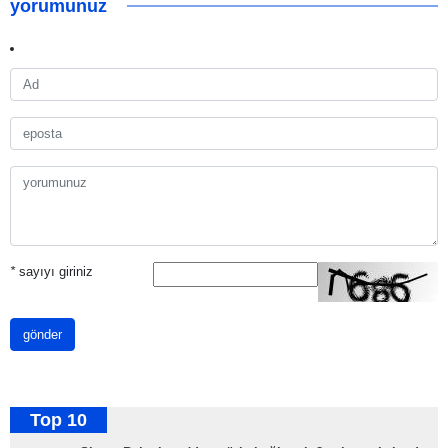
yorumunuz
*
sayıyı giriniz
gönder
Top 10