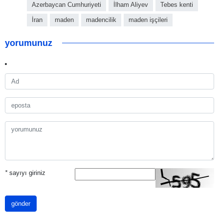
Azerbaycan Cumhuriyeti
İlham Aliyev
Tebes kenti
İran
maden
madencilik
maden işçileri
yorumunuz
*
sayıyı giriniz
gönder