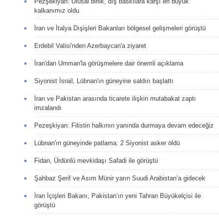
Pezşekiyan: Ulusal birlik, dış baskılara karşı en büyük
kalkanımız oldu
İran ve İtalya Dışişleri Bakanları bölgesel gelişmeleri görüştü
Erdebil Valisi'nden Azerbaycan'a ziyaret
İran'dan Umman'la görüşmelere dair önemli açıklama
Siyonist İsrail, Lübnan'ın güneyine saldırı başlattı
İran ve Pakistan arasında ticarete ilişkin mutabakat zaptı
imzalandı
Pezeşkiyan: Filistin halkının yanında durmaya devam edeceğiz
Lübnan'ın güneyinde patlama: 2 Siyonist asker öldü
Fidan, Ürdünlü mevkidaşı Safadi ile görüştü
Şahbaz Şerif ve Asım Münir yarın Suudi Arabistan’a gidecek
İran İçişleri Bakanı, Pakistan’ın yeni Tahran Büyükelçisi ile
görüştü