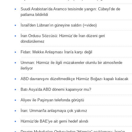
Suudi Arabistan’da Aramco tesisinde yangın: Cübeyl’de de
patlama bildirildi
İsrail'den Lübnan’ın güneyine saldırı (+video)
İran Ordusu Sözcüsü: Hürmüz’de İran düzeni geri
döndürülemez
Fidan: Mekke Anlaşması İran'a karşı değil
Umman: Hürmüz ile ilgili müzakereler olumlu bir atmosferde
ilerliyor
ABD davranışını düzeltmedikçe Hürmüz Boğazı kapalı kalacak
Batı Asya'da ABD dönemi kapanıyor mu?
Aliyev ile Paşinyan telefonda görüştü
İran: Umman'la anlaşmaya çok yakınız
Hürmüz'de BAE'ye ait gemi hedef alındı
Devrim Muhafızları Ordusu'ndan “Hürmüz” açıklaması: İran'ın