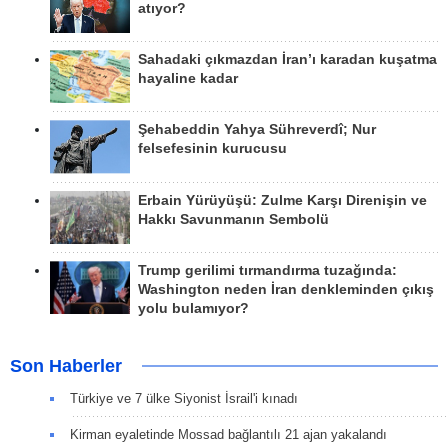
atıyor?
Sahadaki çıkmazdan İran’ı karadan kuşatma
hayaline kadar
Şehabeddin Yahya Sühreverdî; Nur
felsefesinin kurucusu
Erbain Yürüyüşü: Zulme Karşı Direnişin ve
Hakkı Savunmanın Sembolü
Trump gerilimi tırmandırma tuzağında:
Washington neden İran denkleminden çıkış
yolu bulamıyor?
Son Haberler
Türkiye ve 7 ülke Siyonist İsrail'i kınadı
Kirman eyaletinde Mossad bağlantılı 21 ajan yakalandı