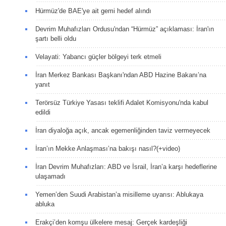
Hürmüz'de BAE'ye ait gemi hedef alındı
Devrim Muhafızları Ordusu'ndan “Hürmüz” açıklaması: İran'ın
şartı belli oldu
Velayati: Yabancı güçler bölgeyi terk etmeli
İran Merkez Bankası Başkanı'ndan ABD Hazine Bakanı’na
yanıt
Terörsüz Türkiye Yasası teklifi Adalet Komisyonu'nda kabul
edildi
İran diyaloğa açık, ancak egemenliğinden taviz vermeyecek
İran’ın Mekke Anlaşması’na bakışı nasıl?(+video)
İran Devrim Muhafızları: ABD ve İsrail, İran’a karşı hedeflerine
ulaşamadı
Yemen’den Suudi Arabistan’a misilleme uyarısı: Ablukaya
abluka
Erakçi’den komşu ülkelere mesaj: Gerçek kardeşliği