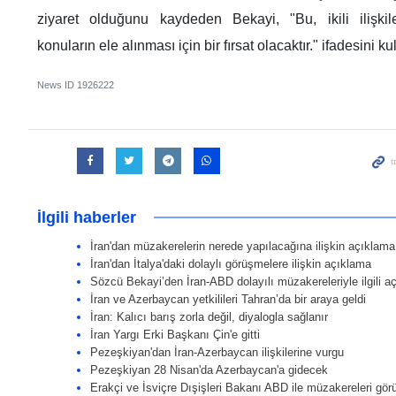
ziyaret olduğunu kaydeden Bekayi, "Bu, ikili ilişkile
konuların ele alınması için bir fırsat olacaktır." ifadesini ku
News ID
1926222
İlgili haberler
İran'dan müzakerelerin nerede yapılacağına ilişkin açıklama
İran'dan İtalya'daki dolaylı görüşmelere ilişkin açıklama
Sözcü Bekayi’den İran-ABD dolayılı müzakereleriyle ilgili a
İran ve Azerbaycan yetkilileri Tahran’da bir araya geldi
İran: Kalıcı barış zorla değil, diyalogla sağlanır
İran Yargı Erki Başkanı Çin'e gitti
Pezeşkiyan'dan İran-Azerbaycan ilişkilerine vurgu
Pezeşkiyan 28 Nisan'da Azerbaycan'a gidecek
Erakçi ve İsviçre Dışişleri Bakanı ABD ile müzakereleri gör