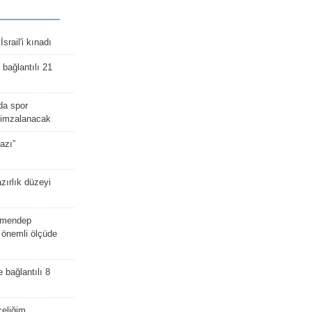
srail'i kınadı
bağlantılı 21
da spor
ü imzalanacak
azı”
zırlık düzeyi
lmendep
i önemli ölçüde
e bağlantılı 8
celiğim