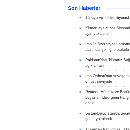
Son Haberler
Türkiye ve 7 ülke Siyonist İ
Kirman eyaletinde Mossad 
ajan yakalandı
İran ile Azerbaycan arasın
alanında işbirliği protokol
Pakistan'dan “Hürmüz Boğ
açıklaması
İran Ordusu’nun savaşa ha
en üst seviyede
Reuters: Hürmüz ve Babü
boğazlarındaki gemi trafiğ
azaldı
Sistan-Belucistan'da terörl
şahıs yakalandı
Trump'tan İran iddiası: Ön