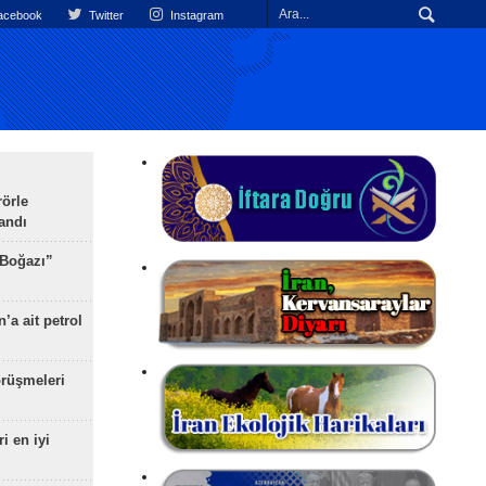
cebook
Twitter
Instagram
rörle
landı
 Boğazı”
’a ait petrol
rüşmeleri
ri en iyi