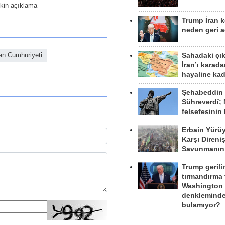
şkin açıklama
Trump İran 
neden geri a
an Cumhuriyeti
Sahadaki çı
İran’ı karad
hayaline kad
Şehabeddin
Sühreverdî; 
felsefesinin
Erbain Yürü
Karşı Direni
Savunmanın
Trump gerili
tırmandırma
Washington 
denkleminde
bulamıyor?