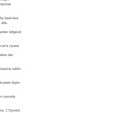
öldürmek
dış baskılara
 oldu
kanları bölgesel
ycan'a ziyaret
lere dair
güneyine saldırı
icarete ilişkin
nın yanında
ma: 2 Siyonist