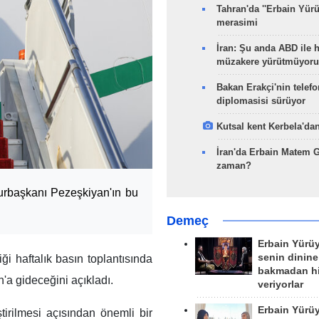
Tahran'da ''Erbain Yürü
merasimi
İran: Şu anda ABD ile 
müzakere yürütmüyoru
Bakan Erakçi'nin telefo
diplomasisi sürüyor
Kutsal kent Kerbela'dan
İran'da Erbain Matem 
zaman?
urbaşkanı Pezeşkiyan'ın bu
Demeç
Erbain Yürü
senin dinine
ği haftalık basın toplantısında
bakmadan h
a gideceğini açıkladı.
veriyorlar
Erbain Yürü
ştirilmesi açısından önemli bir