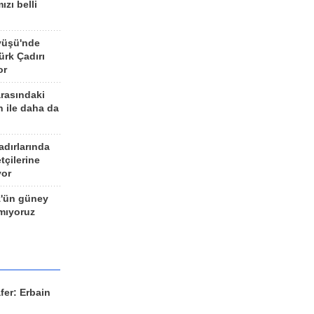
ızı belli
yüşü'nde
rk Çadırı
or
arasındaki
n ile daha da
adırlarında
tçilerine
yor
z'ün güney
ımıyoruz
fer: Erbain
ü