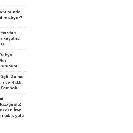
konusunda
dım atıyor?
kmazdan
an kuşatma
ar
 Yahya
Nur
 kurucusu
yüşü: Zulme
şin ve Hakkı
 Sembolü
mi
 tuzağında:
neden İran
n çıkış yolu