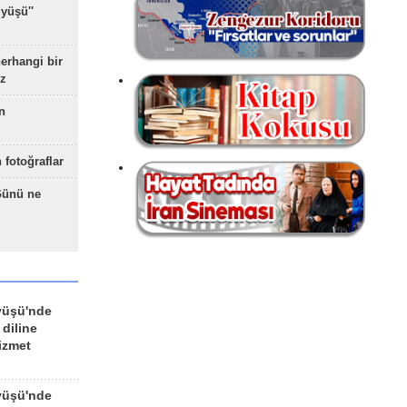
yüşü''
herhangi bir
z
n
 fotoğraflar
Günü ne
yüşü'nde
 diline
izmet
yüşü'nde