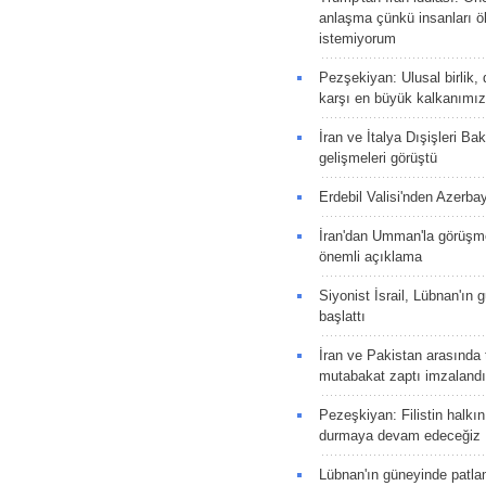
anlaşma çünkü insanları 
istemiyorum
Pezşekiyan: Ulusal birlik, 
karşı en büyük kalkanımız
İran ve İtalya Dışişleri Ba
gelişmeleri görüştü
Erdebil Valisi'nden Azerba
İran'dan Umman'la görüşme
önemli açıklama
Siyonist İsrail, Lübnan'ın 
başlattı
İran ve Pakistan arasında t
mutabakat zaptı imzalandı
Pezeşkiyan: Filistin halkı
durmaya devam edeceğiz
Lübnan'ın güneyinde patla