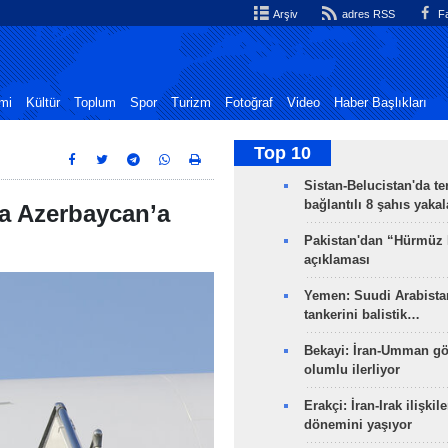
Arşiv
adres RSS
Fa
mi
Kültür
Toplum
Spor
Turizm
Fotoğraf
Video
Haber Başlıkları
Top 10
Sistan-Belucistan'da te
bağlantılı 8 şahıs yaka
a Azerbaycan’a
Pakistan'dan “Hürmüz
açıklaması
Yemen: Suudi Arabistan
tankerini balistik…
Bekayi: İran-Umman gö
olumlu ilerliyor
Erakçi: İran-Irak ilişkile
dönemini yaşıyor