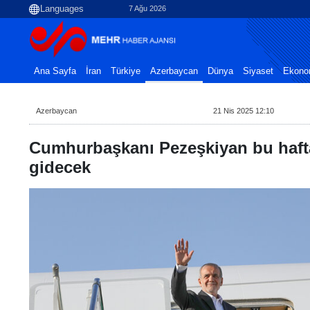
7 Ağu 2026
Ana Sayfa
İran
Türkiye
Azerbaycan
Dünya
Siyaset
Ekono
Azerbaycan
21 Nis 2025 12:10
Cumhurbaşkanı Pezeşkiyan bu haft
gidecek