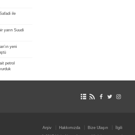
afadi ile
r yarın Suudi
tan’ın yeni
üştü
it petrol
 vurduk
Arşiv
Hakkımızda
Bize Ulaşın
İlgili