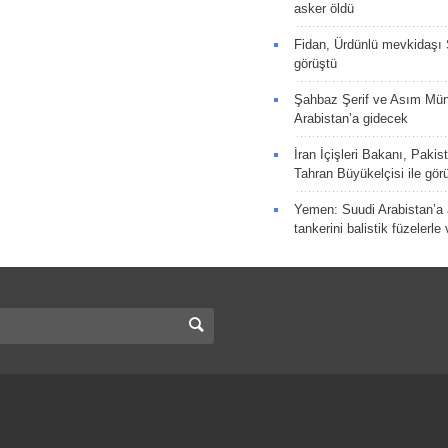
asker öldü
Fidan, Ürdünlü mevkidaşı S
görüştü
Şahbaz Şerif ve Asım Müni
Arabistan’a gidecek
İran İçişleri Bakanı, Pakis
Tahran Büyükelçisi ile gör
Yemen: Suudi Arabistan’a a
tankerini balistik füzelerle