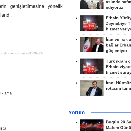
aslında safım
rin genişletilmesine yönelik
ediyoruz
llandı.
Erbain Yürü
Zeynebiye Tü
hizmet veriy
İran ve Irak 
bağlar Erbai
güçleniyor
Türk ikram ç
Erbain ziyare
hizmet sürü
İran: Hürmü
rotasını tan
çıklama
Yorum
Bugün 20 Sa
Matem Gün
üştü