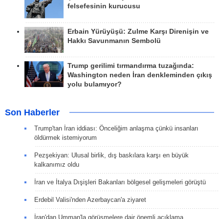
felsefesinin kurucusu
Erbain Yürüyüşü: Zulme Karşı Direnişin ve
Hakkı Savunmanın Sembolü
Trump gerilimi tırmandırma tuzağında:
Washington neden İran denkleminden çıkış
yolu bulamıyor?
Son Haberler
Trump'tan İran iddiası: Önceliğim anlaşma çünkü insanları
öldürmek istemiyorum
Pezşekiyan: Ulusal birlik, dış baskılara karşı en büyük
kalkanımız oldu
İran ve İtalya Dışişleri Bakanları bölgesel gelişmeleri görüştü
Erdebil Valisi'nden Azerbaycan'a ziyaret
İran'dan Umman'la görüşmelere dair önemli açıklama