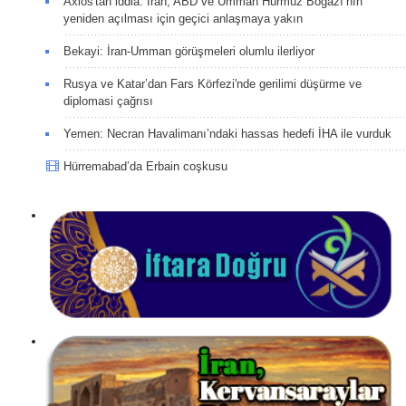
Axios'tan iddia: İran, ABD ve Umman Hürmüz Boğazı’nın
yeniden açılması için geçici anlaşmaya yakın
Bekayi: İran-Umman görüşmeleri olumlu ilerliyor
Rusya ve Katar’dan Fars Körfezi'nde gerilimi düşürme ve
diplomasi çağrısı
Yemen: Necran Havalimanı’ndaki hassas hedefi İHA ile vurduk
Hürremabad’da Erbain coşkusu