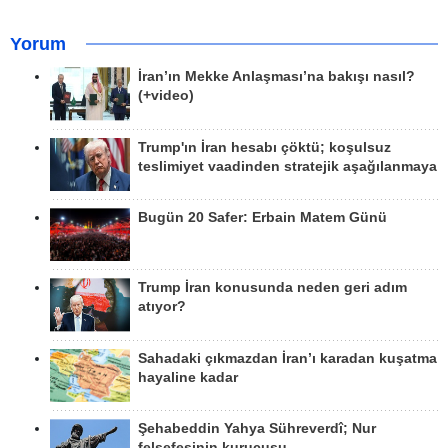
Yorum
İran’ın Mekke Anlaşması’na bakışı nasıl?
(+video)
Trump'ın İran hesabı çöktü; koşulsuz
teslimiyet vaadinden stratejik aşağılanmaya
Bugün 20 Safer: Erbain Matem Günü
Trump İran konusunda neden geri adım
atıyor?
Sahadaki çıkmazdan İran’ı karadan kuşatma
hayaline kadar
Şehabeddin Yahya Sühreverdî; Nur
felsefesinin kurucusu