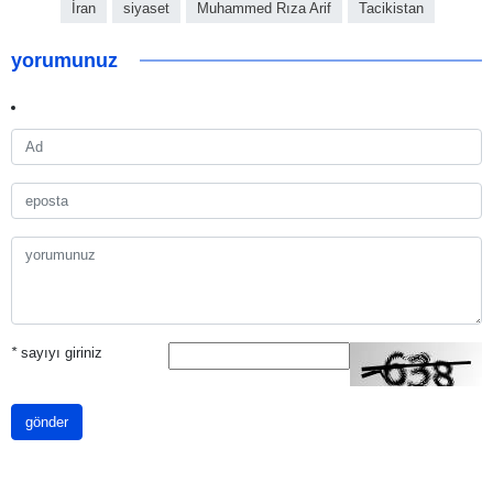
İran
siyaset
Muhammed Rıza Arif
Tacikistan
yorumunuz
*
sayıyı giriniz
gönder