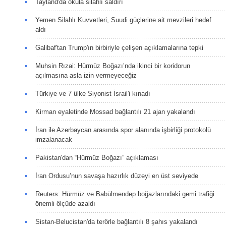
Tayland'da okula silahlı saldırı
Yemen Silahlı Kuvvetleri, Suudi güçlerine ait mevzileri hedef
aldı
Galibaf'tan Trump'ın birbiriyle çelişen açıklamalarına tepki
Muhsin Rızai: Hürmüz Boğazı’nda ikinci bir koridorun
açılmasına asla izin vermeyeceğiz
Türkiye ve 7 ülke Siyonist İsrail'i kınadı
Kirman eyaletinde Mossad bağlantılı 21 ajan yakalandı
İran ile Azerbaycan arasında spor alanında işbirliği protokolü
imzalanacak
Pakistan'dan “Hürmüz Boğazı” açıklaması
İran Ordusu’nun savaşa hazırlık düzeyi en üst seviyede
Reuters: Hürmüz ve Babülmendep boğazlarındaki gemi trafiği
önemli ölçüde azaldı
Sistan-Belucistan'da terörle bağlantılı 8 şahıs yakalandı