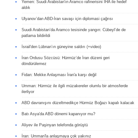
Yemen: Suudi Arabistan'ın Aramco rafinerisini İHA ile hedef
aldık
Ulyanov’dan ABD-İran savaşı için diplomasi çağrısı
Suudi Arabistan’da Aramco tesisinde yangın: Cübeyl’de de
patlama bildirildi
İsrail'den Lübnan’ın güneyine saldırı (+video)
İran Ordusu Sözcüsü: Hürmüz’de İran düzeni geri
döndürülemez
Fidan: Mekke Anlaşması İran'a karşı değil
Umman: Hürmüz ile ilgili müzakereler olumlu bir atmosferde
ilerliyor
ABD davranışını düzeltmedikçe Hürmüz Boğazı kapalı kalacak
Batı Asya'da ABD dönemi kapanıyor mu?
Aliyev ile Paşinyan telefonda görüştü
İran: Umman'la anlaşmaya çok yakınız