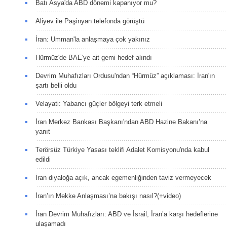
Batı Asya'da ABD dönemi kapanıyor mu?
Aliyev ile Paşinyan telefonda görüştü
İran: Umman'la anlaşmaya çok yakınız
Hürmüz'de BAE'ye ait gemi hedef alındı
Devrim Muhafızları Ordusu'ndan “Hürmüz” açıklaması: İran'ın
şartı belli oldu
Velayati: Yabancı güçler bölgeyi terk etmeli
İran Merkez Bankası Başkanı'ndan ABD Hazine Bakanı’na
yanıt
Terörsüz Türkiye Yasası teklifi Adalet Komisyonu'nda kabul
edildi
İran diyaloğa açık, ancak egemenliğinden taviz vermeyecek
İran’ın Mekke Anlaşması’na bakışı nasıl?(+video)
İran Devrim Muhafızları: ABD ve İsrail, İran’a karşı hedeflerine
ulaşamadı