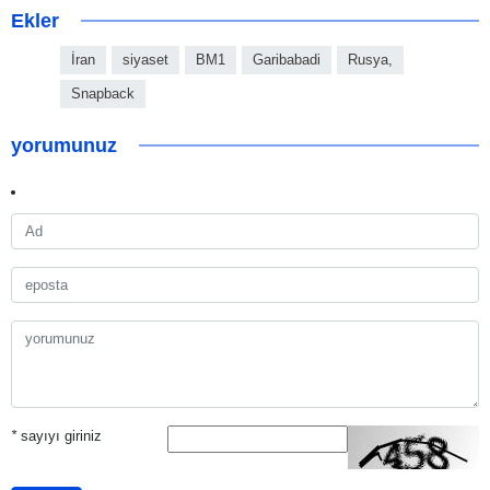
Ekler
İran
siyaset
BM1
Garibabadi
Rusya,
Snapback
yorumunuz
*
sayıyı giriniz