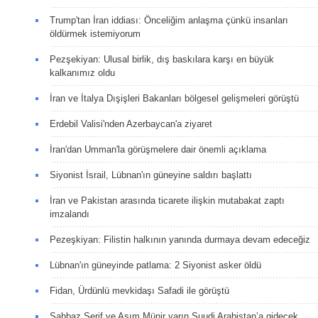
Trump'tan İran iddiası: Önceliğim anlaşma çünkü insanları
öldürmek istemiyorum
Pezşekiyan: Ulusal birlik, dış baskılara karşı en büyük
kalkanımız oldu
İran ve İtalya Dışişleri Bakanları bölgesel gelişmeleri görüştü
Erdebil Valisi'nden Azerbaycan'a ziyaret
İran'dan Umman'la görüşmelere dair önemli açıklama
Siyonist İsrail, Lübnan'ın güneyine saldırı başlattı
İran ve Pakistan arasında ticarete ilişkin mutabakat zaptı
imzalandı
Pezeşkiyan: Filistin halkının yanında durmaya devam edeceğiz
Lübnan'ın güneyinde patlama: 2 Siyonist asker öldü
Fidan, Ürdünlü mevkidaşı Safadi ile görüştü
Şahbaz Şerif ve Asım Münir yarın Suudi Arabistan’a gidecek