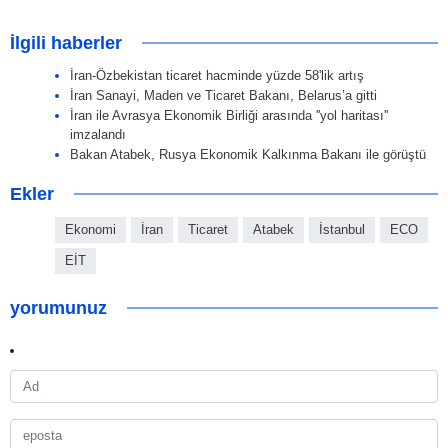
İlgili haberler
İran-Özbekistan ticaret hacminde yüzde 58'lik artış
İran Sanayi, Maden ve Ticaret Bakanı, Belarus’a gitti
İran ile Avrasya Ekonomik Birliği arasında ''yol haritası''
imzalandı
Bakan Atabek, Rusya Ekonomik Kalkınma Bakanı ile görüştü
Ekler
Ekonomi
İran
Ticaret
Atabek
İstanbul
ECO
EİT
yorumunuz