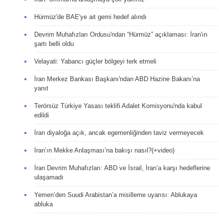
Hürmüz'de BAE'ye ait gemi hedef alındı
Devrim Muhafızları Ordusu'ndan “Hürmüz” açıklaması: İran'ın
şartı belli oldu
Velayati: Yabancı güçler bölgeyi terk etmeli
İran Merkez Bankası Başkanı'ndan ABD Hazine Bakanı’na
yanıt
Terörsüz Türkiye Yasası teklifi Adalet Komisyonu'nda kabul
edildi
İran diyaloğa açık, ancak egemenliğinden taviz vermeyecek
İran’ın Mekke Anlaşması’na bakışı nasıl?(+video)
İran Devrim Muhafızları: ABD ve İsrail, İran’a karşı hedeflerine
ulaşamadı
Yemen’den Suudi Arabistan’a misilleme uyarısı: Ablukaya
abluka