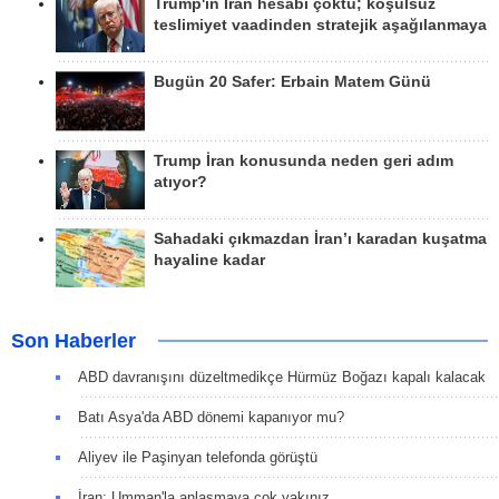
Trump'ın İran hesabı çöktü; koşulsuz
teslimiyet vaadinden stratejik aşağılanmaya
Bugün 20 Safer: Erbain Matem Günü
Trump İran konusunda neden geri adım
atıyor?
Sahadaki çıkmazdan İran’ı karadan kuşatma
hayaline kadar
Son Haberler
ABD davranışını düzeltmedikçe Hürmüz Boğazı kapalı kalacak
Batı Asya'da ABD dönemi kapanıyor mu?
Aliyev ile Paşinyan telefonda görüştü
İran: Umman'la anlaşmaya çok yakınız