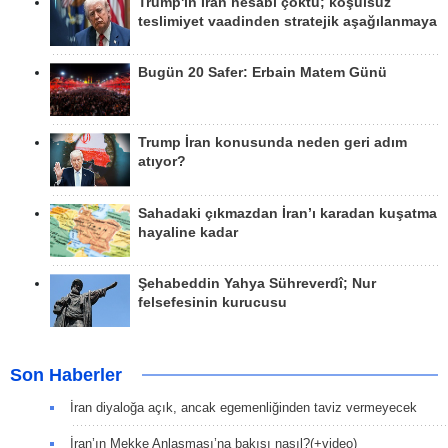
Trump'ın İran hesabı çöktü; koşulsuz
teslimiyet vaadinden stratejik aşağılanmaya
Bugün 20 Safer: Erbain Matem Günü
Trump İran konusunda neden geri adım
atıyor?
Sahadaki çıkmazdan İran’ı karadan kuşatma
hayaline kadar
Şehabeddin Yahya Sühreverdî; Nur
felsefesinin kurucusu
Son Haberler
İran diyaloğa açık, ancak egemenliğinden taviz vermeyecek
İran’ın Mekke Anlaşması’na bakışı nasıl?(+video)