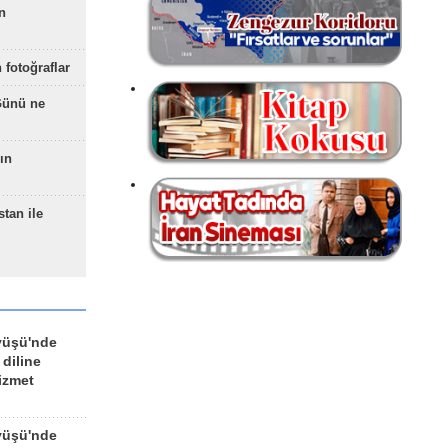
n
 fotoğraflar
Günü ne
ın
stan ile
yüşü'nde
 diline
izmet
yüşü'nde