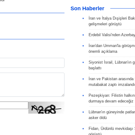
Son Haberler
İran ve İtalya Dışişleri Ba
gelişmeleri görüştü
Erdebil Valisi'nden Azerba
İran'dan Umman'la görüşme
önemli açıklama
Siyonist İsrail, Lübnan'ın 
başlattı
İran ve Pakistan arasında t
mutabakat zaptı imzalandı
Pezeşkiyan: Filistin halkı
durmaya devam edeceğiz
Lübnan'ın güneyinde patla
asker öldü
Fidan, Ürdünlü mevkidaşı S
görüştü