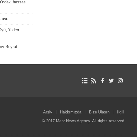
ı’ndaki hassas
şkusu
rüyüşü'nden
viv-Beyrut
i
Arşiv
Hakkımızda
Bize Ulaşın
İlgili
© 2017 Mehr News Agency. All rights reserved