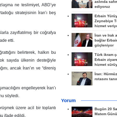
aslında safım
uzlaşma ne teslimiyet, ABD’ye
ediyoruz
adoğu stratejisinin İran’ı beş
Erbain Yürü
Zeynebiye Tü
hizmet veriy
rla zayıflatılmış bir coğrafya
İran ve Irak 
de etti.
bağlar Erbai
güçleniyor
ğrattığını belirterek, halkın bu
Türk ikram ç
Erbain ziyare
çok sayıda ülkenin desteğiyle
hizmet sürü
ğını, ancak İran’ın ve “direniş
İran: Hürmü
rotasını tan
ımacılığını engelleyerek İran’ı
nu söyledi.
Yorum
örüşmek üzere acil bir toplantı
Bugün 20 Sa
Matem Gün
ğu ifade edildi.