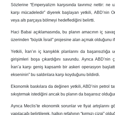
Sözlerine “Emperyalizm karşısında tavrımız nettir: ne 
karşı mücadeledir” diyerek başlayan yetkili, ABD’nin Ort
veya altı parçaya bölmeyi hedeflediğini belirtti.
Haci Babai açıklamasında, bu planın amacının iç savaşla
üzerinden “büyük İsrail” projesine alan açmak olduğunu ifa
Yetkili, İran’ın iç karışıklık planlarını da başarısızlığa u
girişimleri boşa çıkardığını savundu. Ayrıca ABD’nin 
İran’a karşı geniş kapsamlı bir askeri operasyon başlattı
ekseninin” bu saldırılara karşı koyduğunu bildirdi.
Ekonomik baskılara da değinen yetkili, ABD’nin petrol taş
sıkıştırmak istediğini ancak bu planın da başarısız olduğu
Ayrıca Meclis’te ekonomik sorunlar ve fiyat artışlarını g
yapılacağı belirtilerek, halkın refahının “kırmızı çizgi” oldu