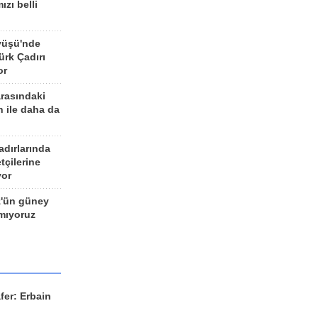
ızı belli
yüşü'nde
rk Çadırı
or
arasındaki
n ile daha da
adırlarında
tçilerine
yor
z'ün güney
ımıyoruz
fer: Erbain
ü