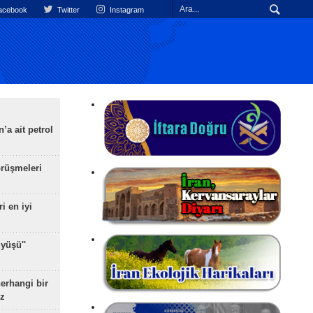
cebook
Twitter
Instagram
’a ait petrol
rüşmeleri
ri en iyi
yüşü''
herhangi bir
z