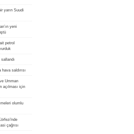
r yarın Suudi
tan’ın yeni
üştü
it petrol
 vurduk
e sallandı
 hava saldırısı
D ve Umman
 açılması için
meleri olumlu
örfezi'nde
asi çağrısı