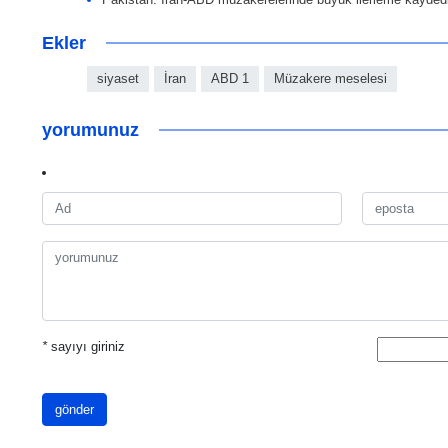
Ekler
siyaset
İran
ABD 1
Müzakere meselesi
yorumunuz
*
sayıyı giriniz
gönder