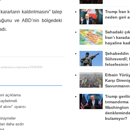
 kararların kaldırılmasını” talep
Trump İran 
neden geri a
lduğunu ve ABD’nin bölgedeki
adı.
Sahadaki çı
İran’ı karad
hayaline kad
Şehabeddin
Sühreverdî; 
felsefesinin
Erbain Yürü
Karşı Direni
Savunmanın
eni açıklama
Trump gerili
 kaybetmeli
tırmandırma
f alınır" uyarısı
Washington 
denkleminde
görüşmeler
bulamıyor?
tan daha azdır
ldi