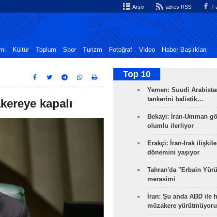
Arşiv
adres RSS
Fa
mi
Kültür
Toplum
Spor
Turizm
Fotoğraf
Video
Haber Başlıkları
Top 10
Yemen: Suudi Arabistan
tankerini balistik…
akereye kapalı
Bekayi: İran-Umman gö
olumlu ilerliyor
Erakçi: İran-Irak ilişkile
dönemini yaşıyor
Tahran'da ''Erbain Yürü
merasimi
İran: Şu anda ABD ile 
müzakere yürütmüyoru