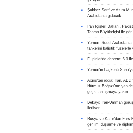
Şahbaz Şerif ve Asım Müni
Arabistan’a gidecek
İran İçişleri Bakanı, Pakis
Tahran Büyükelçisi ile gör
Yemen: Suudi Arabistan’a a
tankerini balistik füzelerle
Filipinler'de deprem: 6.3 il
Yemen’in başkenti Sana’ya
Axios'tan iddia: İran, AB
Hürmüz Boğazı’nın yeniden
geçici anlaşmaya yakın
Bekayi: İran-Umman görüş
ilerliyor
Rusya ve Katar’dan Fars K
gerilimi düşürme ve diplom