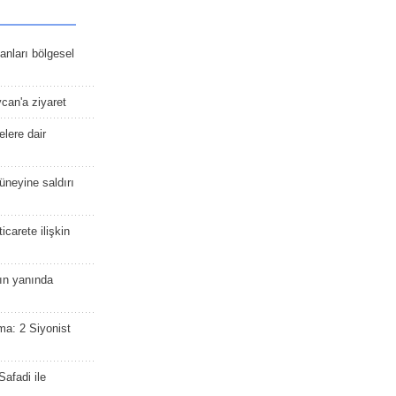
kanları bölgesel
ycan'a ziyaret
lere dair
güneyine saldırı
icarete ilişkin
nın yanında
ma: 2 Siyonist
afadi ile