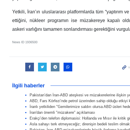
Yetkili, İran’ın uluslararası platformlarda tüm “yaptırım ve
ettiğini, nükleer programın ise müzakereye kapalı o
askeri varlığını tamamen sonlandırması gerektiğini vurgul
News ID
1936500
İlgili haberler
Pakistan’dan İran-ABD ateşkesi ve müzakerelerine ilişkin y
ABD, Fars Körfezi’nde petrol üzerinden sahip olduğu etkiyi
İranlı yetkiliden "Gemilerimize saldırı olursa ABD üsleri hede
İran'dan önemli "müzakere" açıklaması
Erakçi’den telefon diplomasisi: Hollanda ve Mısır ile kritik 
Asla sahayı terk etmeyeceğiz; direnişin bedeli teslim olmak
Pakistan: İran-ABD müzakerelerinde büyük ilerleme kaydedi