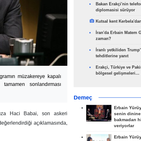
Bakan Erakçi'nin telefo
diplomasisi sürüyor
Kutsal kent Kerbela'dan
İran'da Erbain Matem 
zaman?
İranlı yetkiliden Trump’
tehditlerine yanıt
Erakçi, Türkiye ve Paki
bölgesel gelişmeleri…
rogramın müzakereye kapalı
ı tamamen sonlandırması
Demeç
Erbain Yürü
ıza Haci Babai, son askeri
senin dinine
bakmadan h
değerlendirdiği açıklamasında,
veriyorlar
Erbain Yürü