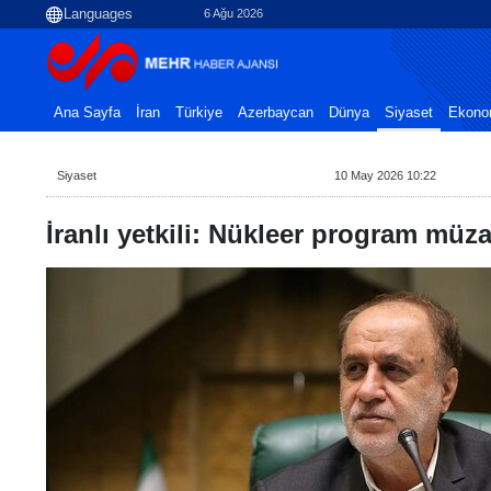
6 Ağu 2026
Ana Sayfa
İran
Türkiye
Azerbaycan
Dünya
Siyaset
Ekono
Siyaset
10 May 2026 10:22
İranlı yetkili: Nükleer program müz