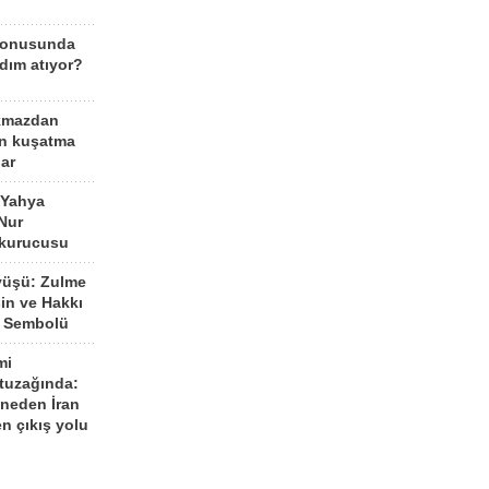
konusunda
dım atıyor?
kmazdan
an kuşatma
ar
 Yahya
Nur
 kurucusu
yüşü: Zulme
şin ve Hakkı
 Sembolü
mi
 tuzağında:
neden İran
n çıkış yolu