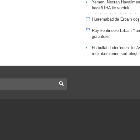
Yemen: Necran Havaliman
hedefi İHA ile vurduk
Hürremabad’da Erbain co
Rey kentindeki Erbain Yü
görüntüler
Hizbullah Lideri'nden Tel A
müzakerelerine sert eleştir