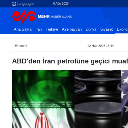
9 Ağu 2026
Ana Sayfa
İran
Türkiye
Azerbaycan
Dünya
Siyaset
Ekono
Ekonomi
22 Haz 2026 18:44
ABD'den İran petrolüne geçici muaf