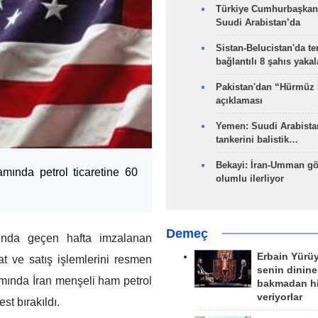
Türkiye Cumhurbaşkan
Suudi Arabistan’da
Sistan-Belucistan'da te
bağlantılı 8 şahıs yaka
Pakistan'dan “Hürmüz
açıklaması
Yemen: Suudi Arabistan
tankerini balistik…
Bekayi: İran-Umman gö
mında petrol ticaretine 60
olumlu ilerliyor
Demeç
ında geçen hafta imzalanan
Erbain Yürü
t ve satış işlemlerini resmen
senin dinine
amında İran menşeli ham petrol
bakmadan h
veriyorlar
st bırakıldı.