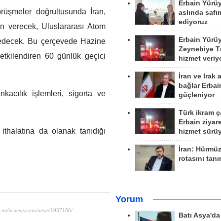
Erbain Yürü
örüşmeler doğrultusunda İran,
aslında safım
ediyoruz
in verecek, Uluslararası Atom
Erbain Yürü
e edecek. Bu çerçevede Hazine
Zeynebiye Tü
yetkilendiren 60 günlük geçici
hizmet veriy
İran ve Irak 
bağlar Erbai
acılık işlemleri, sigorta ve
güçleniyor
Türk ikram ç
Erbain ziyare
ithalatına da olanak tanıdığı
hizmet sürü
İran: Hürmü
rotasını tan
Yorum
Batı Asya'd