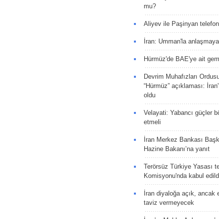
mu?
Aliyev ile Paşinyan telefo
İran: Umman'la anlaşmaya
Hürmüz'de BAE'ye ait gemi
Devrim Muhafızları Ordus
“Hürmüz” açıklaması: İran'ı
oldu
Velayati: Yabancı güçler bö
etmeli
İran Merkez Bankası Baş
Hazine Bakanı’na yanıt
Terörsüz Türkiye Yasası tek
Komisyonu'nda kabul edild
İran diyaloğa açık, ancak
taviz vermeyecek