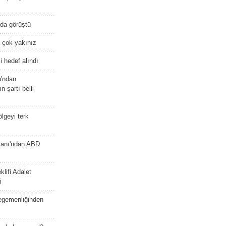
nda görüştü
 çok yakınız
 hedef alındı
u'ndan
n şartı belli
lgeyi terk
kanı'ndan ABD
lifi Adalet
i
 egemenliğinden