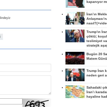
kapanıyor 
İran’ın Mekk
lindeyiz
Anlaşması’n
nasıl?(+vide
Trump'ın İra
çöktü; koşu
i
teslimiyet v
stratejik aş
Bugün 20 Sa
Matem Gün
Trump İran 
neden geri a
Sahadaki çı
İran’ı karad
hayaline kad