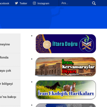
cebook
Twitter
Instagram
üneyine
efonda
aya çok
r bölgeyi
ı’na bakışı