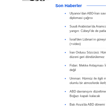
Son Haberler
Ulyanov’dan ABD-İran sava
diplomasi çağrısı
Suudi Arabistan’da Aramco
yangın: Cübeyl’de de patlam
İsrail'den Lübnan’ın güneyi
(+video)
İran Ordusu Sözcüsü: Hür
düzeni geri döndürülemez
Fidan: Mekke Anlaşması İr
değil
Umman: Hürmüz ile ilgili 
olumlu bir atmosferde ilerli
ABD davranışını düzeltm
Boğazı kapalı kalacak
Batı Asya'da ABD dönemi 