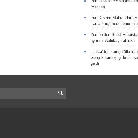
İran’ın Mekke Anlaşması’n
(+video)
İran Devrim Muhafızları: A
İran’a karşı hedeflerine u
Yemen’den Suudi Arabista
uyarısı: Ablukaya abluka
Erakçi’den komşu ülkelere
Gerçek kardeşliği benims
geldi