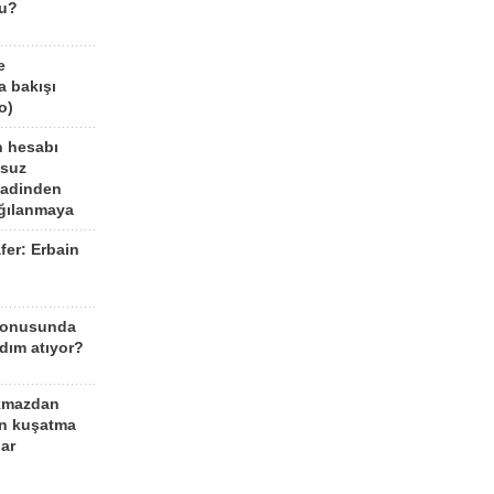
mu?
e
a bakışı
o)
n hesabı
lsuz
aadinden
ağılanmaya
fer: Erbain
ü
konusunda
dım atıyor?
kmazdan
an kuşatma
ar