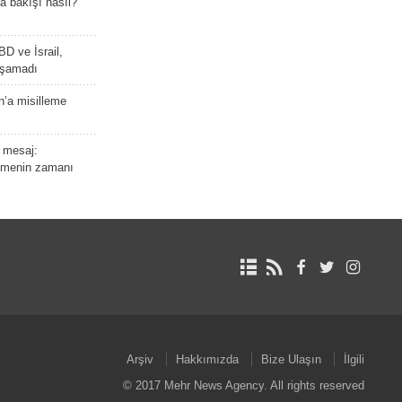
a bakışı nasıl?
BD ve İsrail,
laşamadı
n’a misilleme
 mesaj:
emenin zamanı
Arşiv
Hakkımızda
Bize Ulaşın
İlgili
© 2017 Mehr News Agency. All rights reserved