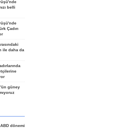
yüşü'nde
ızı belli
yüşü'nde
rk Çadırı
or
arasındaki
n ile daha da
adırlarında
tçilerine
yor
z'ün güney
ımıyoruz
a ABD dönemi