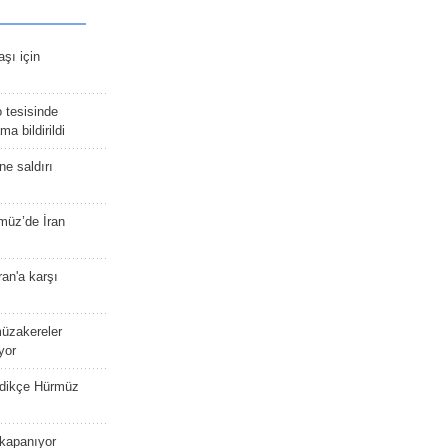
şı için
 tesisinde
a bildirildi
ne saldırı
müz’de İran
an'a karşı
müzakereler
yor
edikçe Hürmüz
kapanıyor