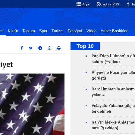
Arşiv
adres RSS
Fa
mi
Kültür
Toplum
Spor
Turizm
Fotoğraf
Video
Haber Başlıkları
Top 10
İsrail'den Lübnan’ın g
saldırı (+video)
iyet
Aliyev ile Paşinyan tel
görüştü
İran: Umman'la anlaşm
yakınız
Velayati: Yabancı güçle
terk etmeli
İran’ın Mekke Anlaşmas
nasıl?(+video)