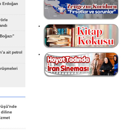
ı Erdoğan
rörle
landı
 Boğazı”
’a ait petrol
rüşmeleri
yüşü'nde
 diline
izmet