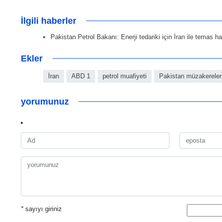
İlgili haberler
Pakistan Petrol Bakanı: Enerji tedariki için İran ile temas ha
Ekler
İran
ABD 1
petrol muafiyeti
Pakistan müzakereler
yorumunuz
*
sayıyı giriniz