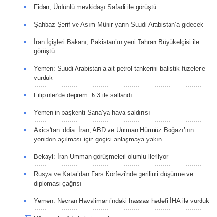
Fidan, Ürdünlü mevkidaşı Safadi ile görüştü
Şahbaz Şerif ve Asım Münir yarın Suudi Arabistan’a gidecek
İran İçişleri Bakanı, Pakistan’ın yeni Tahran Büyükelçisi ile
görüştü
Yemen: Suudi Arabistan’a ait petrol tankerini balistik füzelerle
vurduk
Filipinler'de deprem: 6.3 ile sallandı
Yemen’in başkenti Sana’ya hava saldırısı
Axios'tan iddia: İran, ABD ve Umman Hürmüz Boğazı’nın
yeniden açılması için geçici anlaşmaya yakın
Bekayi: İran-Umman görüşmeleri olumlu ilerliyor
Rusya ve Katar’dan Fars Körfezi'nde gerilimi düşürme ve
diplomasi çağrısı
Yemen: Necran Havalimanı’ndaki hassas hedefi İHA ile vurduk