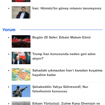
İran: Hürmüz'ün güney rotasını tanımıyoruz
Yorum
Bugün 20 Safer: Erbain Matem Günü
Trump İran konusunda neden geri adım
atıyor?
Sahadaki çıkmazdan İran’ı karadan kuşatma
hayaline kadar
Şehabeddin Yahya Sühreverdî; Nur
felsefesinin kurucusu
Erbain Yürüyüşü: Zulme Karşı Direnişin ve