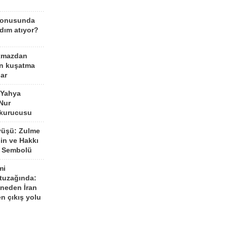
konusunda
dım atıyor?
kmazdan
an kuşatma
ar
 Yahya
Nur
 kurucusu
yüşü: Zulme
şin ve Hakkı
 Sembolü
mi
 tuzağında:
neden İran
n çıkış yolu