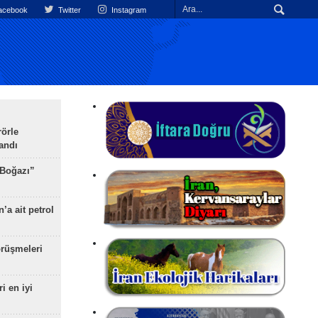
cebook
Twitter
Instagram
rörle
landı
 Boğazı”
’a ait petrol
rüşmeleri
ri en iyi