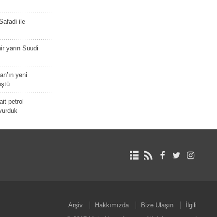
afadi ile
r yarın Suudi
tan’ın yeni
üştü
it petrol
 vurduk
Arşiv
Hakkımızda
Bize Ulaşın
İlgili