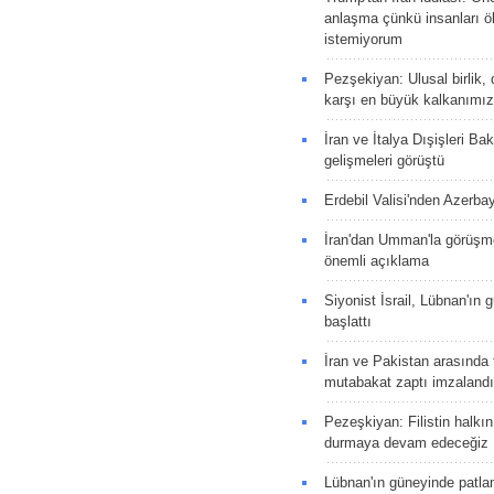
anlaşma çünkü insanları 
istemiyorum
Pezşekiyan: Ulusal birlik, 
karşı en büyük kalkanımız
İran ve İtalya Dışişleri Ba
gelişmeleri görüştü
Erdebil Valisi'nden Azerba
İran'dan Umman'la görüşme
önemli açıklama
Siyonist İsrail, Lübnan'ın 
başlattı
İran ve Pakistan arasında t
mutabakat zaptı imzalandı
Pezeşkiyan: Filistin halkı
durmaya devam edeceğiz
Lübnan'ın güneyinde patla