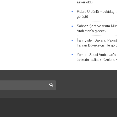
asker öldü
Fidan, Ürdünlü mevkidaşı S
görüştü
Şahbaz Şerif ve Asım Müni
Arabistan’a gidecek
İran İçişleri Bakanı, Pakis
Tahran Büyükelçisi ile gör
Yemen: Suudi Arabistan’a a
tankerini balistik füzelerle