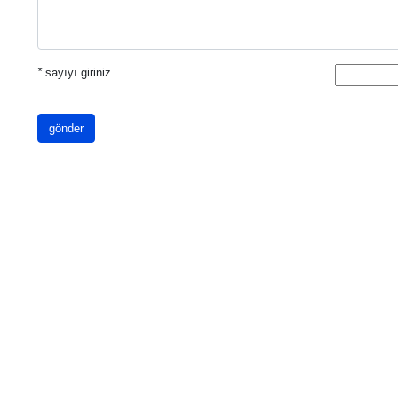
*
sayıyı giriniz
gönder