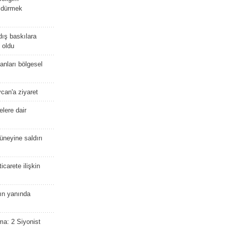
öldürmek
dış baskılara
 oldu
kanları bölgesel
ycan'a ziyaret
lere dair
güneyine saldırı
icarete ilişkin
nın yanında
ma: 2 Siyonist