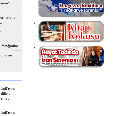
yüşü''
herhangi bir
z
n
 fotoğraflar
Günü ne
yüşü'nde
 diline
izmet
yüşü'nde