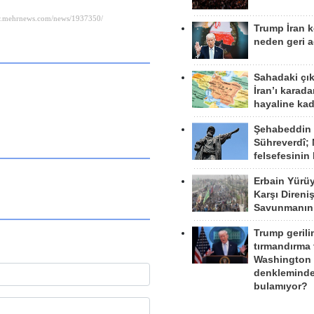
Trump İran 
neden geri a
Sahadaki çı
İran’ı karad
z
hayaline kad
Şehabeddin
Sühreverdî; 
felsefesinin
Erbain Yürü
Karşı Direni
Savunmanın
Trump gerili
tırmandırma
Washington 
denkleminde
bulamıyor?