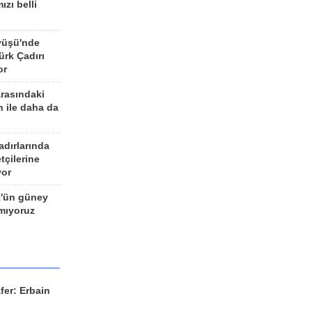
ızı belli
yüşü'nde
rk Çadırı
or
arasındaki
n ile daha da
adırlarında
tçilerine
yor
z'ün güney
ımıyoruz
fer: Erbain
ü