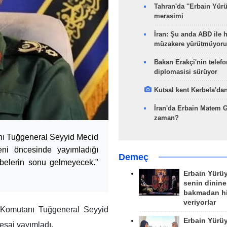
Tahran'da ''Erbain Yürü
merasimi
İran: Şu anda ABD ile 
müzakere yürütmüyoru
Bakan Erakçi'nin telefo
diplomasisi sürüyor
Kutsal kent Kerbela'dan
İran'da Erbain Matem 
zaman?
nı Tuğgeneral Seyyid Mecid
eni öncesinde yayımladığı
Demeç
belerin sonu gelmeyecek."
Erbain Yürü
senin dinine
bakmadan h
veriyorlar
 Komutanı Tuğgeneral Seyyid
Erbain Yürü
esaj yayımladı.