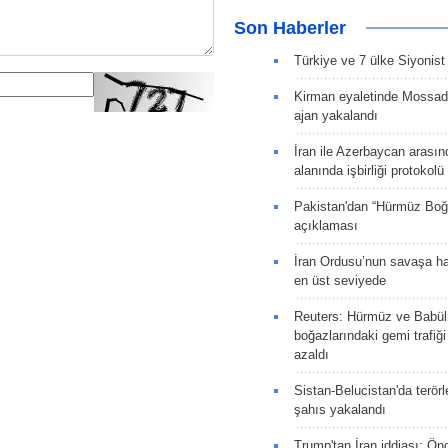
Son Haberler
Türkiye ve 7 ülke Siyonist İ
Kirman eyaletinde Mossad 
ajan yakalandı
İran ile Azerbaycan arasın
alanında işbirliği protokol
Pakistan'dan “Hürmüz Boğ
açıklaması
İran Ordusu’nun savaşa ha
en üst seviyede
Reuters: Hürmüz ve Babü
boğazlarındaki gemi trafiğ
azaldı
Sistan-Belucistan'da terörl
şahıs yakalandı
Trump'tan İran iddiası: Ön