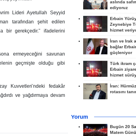
aslında safım
ediyoruz
vrim Lideri Ayetullah Seyyid
Erbain Yürü
man tarafından şehit edilen
Zeynebiye Tü
hizmet veriy
 bir gerekçedir." ifadelerini
İran ve Irak 
bağlar Erbai
güçleniyor
sona ermeyeceğini savunan
elenin geçmişte olduğu gibi
Türk ikram ç
Erbain ziyare
hizmet sürü
ay Kuvvetleri'ndeki fedakâr
İran: Hürmü
rotasını tan
 yağdırdı ve yağdırmaya devam
Yorum
Bugün 20 Sa
Matem Gün