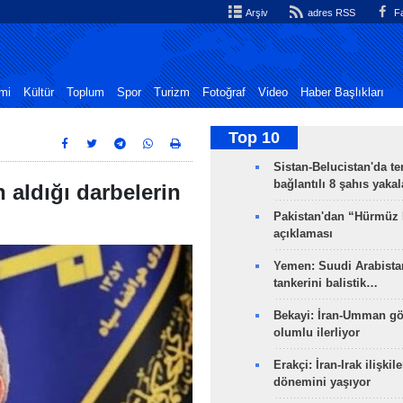
Arşiv
adres RSS
Fa
mi
Kültür
Toplum
Spor
Turizm
Fotoğraf
Video
Haber Başlıkları
Top 10
Sistan-Belucistan'da te
bağlantılı 8 şahıs yaka
aldığı darbelerin
Pakistan'dan “Hürmüz
açıklaması
Yemen: Suudi Arabistan
tankerini balistik…
Bekayi: İran-Umman gö
olumlu ilerliyor
Erakçi: İran-Irak ilişkile
dönemini yaşıyor