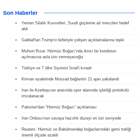
Son Haberler
Yemen Silahlı Kuvvetleri, Suudi güçlerine ait mevzileri hedef
aldı
Galibaf'tan Trump'ın birbiriyle çelişen açıklamalarına tepki
Muhsin Rızai: Hürmüz Boğazı’nda ikinci bir koridorun
açılmasına asla izin vermeyeceğiz
Türkiye ve 7 ülke Siyonist İsrail'i kınadı
Kirman eyaletinde Mossad bağlantılı 21 ajan yakalandı
İran ile Azerbaycan arasında spor alanında işbirliği protokolü
imzalanacak
Pakistan'dan “Hürmüz Boğazı” açıklaması
İran Ordusu’nun savaşa hazırlık düzeyi en üst seviyede
Reuters: Hürmüz ve Babülmendep boğazlarındaki gemi trafiği
önemli ölçüde azaldı