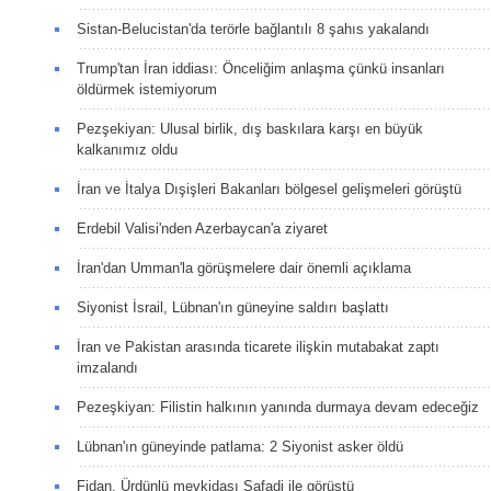
Sistan-Belucistan'da terörle bağlantılı 8 şahıs yakalandı
Trump'tan İran iddiası: Önceliğim anlaşma çünkü insanları
öldürmek istemiyorum
Pezşekiyan: Ulusal birlik, dış baskılara karşı en büyük
kalkanımız oldu
İran ve İtalya Dışişleri Bakanları bölgesel gelişmeleri görüştü
Erdebil Valisi'nden Azerbaycan'a ziyaret
İran'dan Umman'la görüşmelere dair önemli açıklama
Siyonist İsrail, Lübnan'ın güneyine saldırı başlattı
İran ve Pakistan arasında ticarete ilişkin mutabakat zaptı
imzalandı
Pezeşkiyan: Filistin halkının yanında durmaya devam edeceğiz
Lübnan'ın güneyinde patlama: 2 Siyonist asker öldü
Fidan, Ürdünlü mevkidaşı Safadi ile görüştü