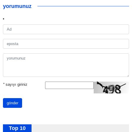
yorumunuz
*
sayıyı giriniz
gönder
Top 10