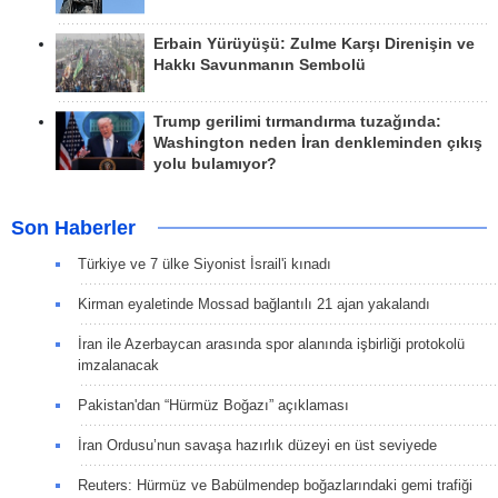
Erbain Yürüyüşü: Zulme Karşı Direnişin ve
Hakkı Savunmanın Sembolü
Trump gerilimi tırmandırma tuzağında:
Washington neden İran denkleminden çıkış
yolu bulamıyor?
Son Haberler
Türkiye ve 7 ülke Siyonist İsrail'i kınadı
Kirman eyaletinde Mossad bağlantılı 21 ajan yakalandı
İran ile Azerbaycan arasında spor alanında işbirliği protokolü
imzalanacak
Pakistan'dan “Hürmüz Boğazı” açıklaması
İran Ordusu’nun savaşa hazırlık düzeyi en üst seviyede
Reuters: Hürmüz ve Babülmendep boğazlarındaki gemi trafiği