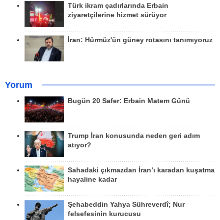
Türk ikram çadırlarında Erbain
ziyaretçilerine hizmet sürüyor
İran: Hürmüz'ün güney rotasını tanımıyoruz
Yorum
Bugün 20 Safer: Erbain Matem Günü
Trump İran konusunda neden geri adım
atıyor?
Sahadaki çıkmazdan İran’ı karadan kuşatma
hayaline kadar
Şehabeddin Yahya Sühreverdî; Nur
felsefesinin kurucusu