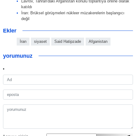
Lavrov, Tahran'daki Afganistan konulu toplantıya online olarak
katıldı
İran: Brüksel görüşmeleri nükleer müzakerelerin başlangıcı
değil
Ekler
İran
siyaset
Said Hatipzade
Afganistan
yorumunuz