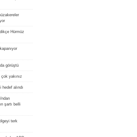
müzakereler
yor
edikçe Hürmüz
kapanıyor
nda görüştü
 çok yakınız
 hedef alındı
u'ndan
n şartı belli
lgeyi terk