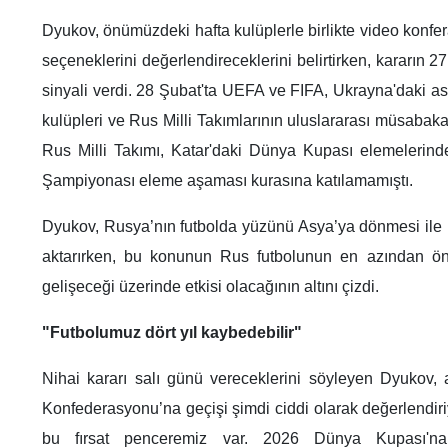
Dyukov, önümüzdeki hafta kulüplerle birlikte video konf
seçeneklerini değerlendireceklerini belirtirken, kararın 2
sinyali verdi. 28 Şubat'ta UEFA ve FIFA, Ukrayna'daki a
kulüpleri ve Rus Milli Takımlarının uluslararası müsabakal
Rus Milli Takımı, Katar'daki Dünya Kupası elemelerin
Şampiyonası eleme aşaması kurasına katılamamıştı.
Dyukov, Rusya’nın futbolda yüzünü Asya’ya dönmesi ile i
aktarırken, bu konunun Rus futbolunun en azından ön
gelişeceği üzerinde etkisi olacağının altını çizdi.
"Futbolumuz dört yıl kaybedebilir"
Nihai kararı salı günü vereceklerini söyleyen Dyukov, 
Konfederasyonu’na geçişi şimdi ciddi olarak değerlendiri
bu fırsat penceremiz var. 2026 Dünya Kupası'na 