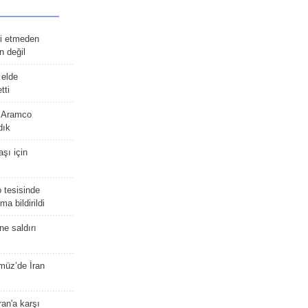
afi etmeden
 değil
 elde
tti
n Aramco
dık
şı için
 tesisinde
a bildirildi
ne saldırı
müz’de İran
an'a karşı