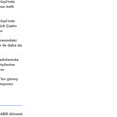
yüşü'nde
ızı belli
yüşü'nde
rk Çadırı
or
arasındaki
n ile daha da
adırlarında
tçilerine
yor
z'ün güney
ımıyoruz
a ABD dönemi