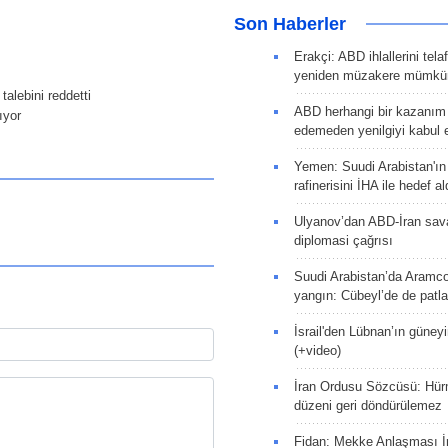
Son Haberler
Erakçi: ABD ihlallerini tel
yeniden müzakere mümkün
alebini reddetti
ABD herhangi bir kazanım
ıyor
edemeden yenilgiyi kabul e
Yemen: Suudi Arabistan'ı
rafinerisini İHA ile hedef al
Ulyanov’dan ABD-İran sava
diplomasi çağrısı
Suudi Arabistan’da Aramco
yangın: Cübeyl’de de patlam
İsrail'den Lübnan’ın güneyi
(+video)
İran Ordusu Sözcüsü: Hür
düzeni geri döndürülemez
Fidan: Mekke Anlaşması İr