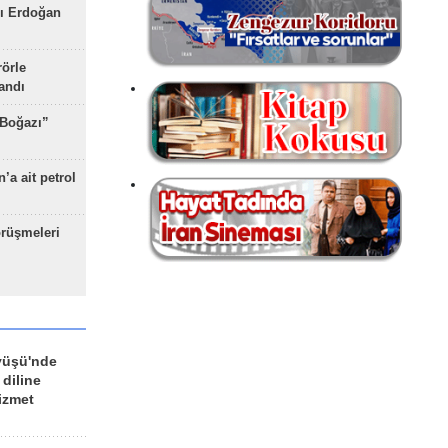
ı Erdoğan
rörle
landı
 Boğazı”
’a ait petrol
rüşmeleri
yüşü'nde
 diline
izmet