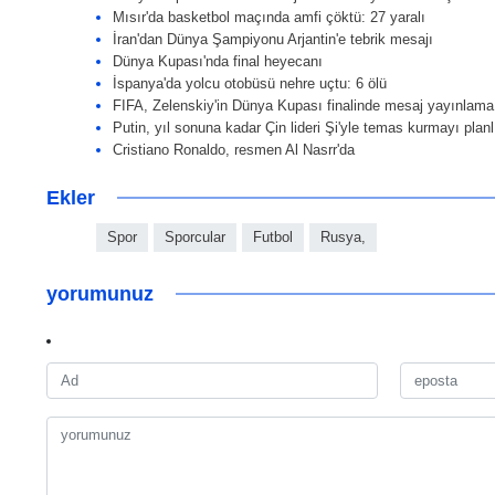
Mısır'da basketbol maçında amfi çöktü: 27 yaralı
İran'dan Dünya Şampiyonu Arjantin'e tebrik mesajı
Dünya Kupası'nda final heyecanı
İspanya'da yolcu otobüsü nehre uçtu: 6 ölü
FIFA, Zelenskiy'in Dünya Kupası finalinde mesaj yayınlama t
Putin, yıl sonuna kadar Çin lideri Şi'yle temas kurmayı planl
Cristiano Ronaldo, resmen Al Nasrr'da
Ekler
Spor
Sporcular
Futbol
Rusya,
yorumunuz