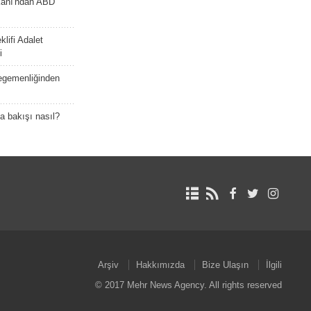
kanı'ndan ABD
lifi Adalet
i
 egemenliğinden
a bakışı nasıl?
Arşiv
Hakkımızda
Bize Ulaşın
İlgili
© 2017 Mehr News Agency. All rights reserved