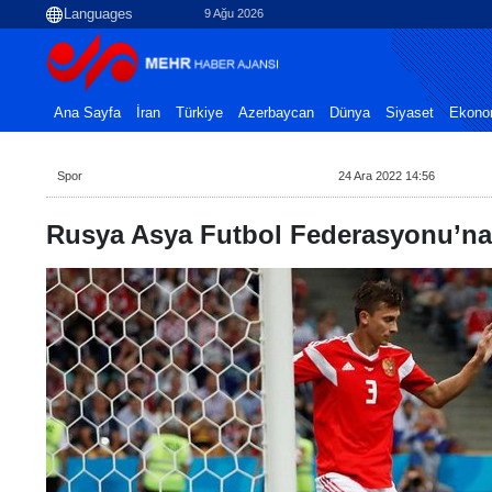
9 Ağu 2026
Ana Sayfa
İran
Türkiye
Azerbaycan
Dünya
Siyaset
Ekono
Spor
24 Ara 2022 14:56
Rusya Asya Futbol Federasyonu’na 