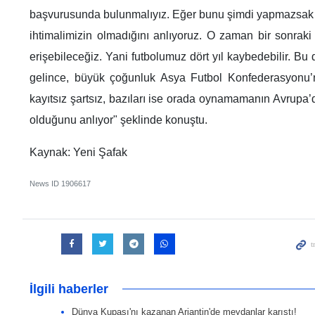
başvurusunda bulunmalıyız. Eğer bunu şimdi yapmazsak
ihtimalimizin olmadığını anlıyoruz. O zaman bir sonraki
erişebileceğiz. Yani futbolumuz dört yıl kaybedebilir. Bu 
gelince, büyük çoğunluk Asya Futbol Konfederasyonu’na
kayıtsız şartsız, bazıları ise orada oynamamanın Avrupa
olduğunu anlıyor" şeklinde konuştu.
Kaynak: Yeni Şafak
News ID
1906617
İlgili haberler
Dünya Kupası'nı kazanan Arjantin'de meydanlar karıştı!