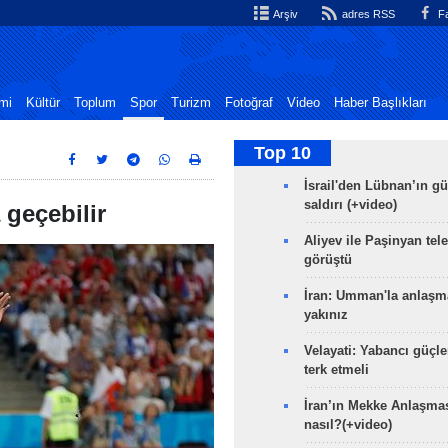
Arşiv
adres RSS
Fa
mi
Kültür
Toplum
Spor
Turizm
Fotoğraf
Video
Haber Başlıkları
Top 10
İsrail'den Lübnan’ın g
saldırı (+video)
geçebilir
Aliyev ile Paşinyan tel
görüştü
İran: Umman'la anlaşm
yakınız
Velayati: Yabancı güçle
terk etmeli
İran’ın Mekke Anlaşmas
nasıl?(+video)