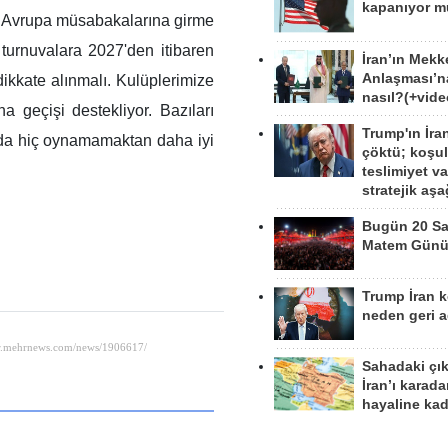
kapanıyor 
 Avrupa müsabakalarına girme
 turnuvalara 2027'den itibaren
İran’ın Mekk
Anlaşması’n
dikkate alınmalı. Kulüplerimize
nasıl?(+vide
 geçişi destekliyor. Bazıları
Trump'ın İra
’da hiç oynamamaktan daha iyi
çöktü; koşu
teslimiyet v
stratejik aş
Bugün 20 Sa
Matem Gün
Trump İran 
neden geri a
Sahadaki çı
İran’ı karad
hayaline kad