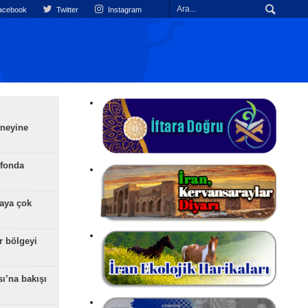
cebook
Twitter
Instagram
üneyine
efonda
aya çok
r bölgeyi
ı’na bakışı