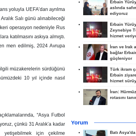
Erbain Yürü
aslında safım
erans yoluyla UEFA’dan ayrılma
ediyoruz
7 Aralık Salı günü alınabileceği
Erbain Yürü
skeri operasyon nedeniyle Rus
Zeynebiye Tü
hizmet veriy
ara katılmasını askıya almıştı.
den men edilmiş, 2024 Avrupa
İran ve Irak 
bağlar Erbai
güçleniyor
lgili müzakerelerin sürdüğünü
Türk ikram ç
Erbain ziyare
ümüzdeki 10 yıl içinde nasıl
hizmet sürü
İran: Hürmü
rotasını tan
açıklamalarında, “Asya Futbol
Yorum
yoruz, çünkü 31 Aralık'a kadar
Batı Asya'd
yetişebilmek için çekilme