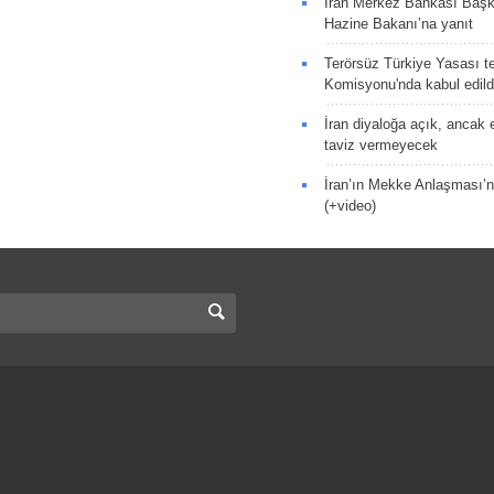
İran Merkez Bankası Baş
Hazine Bakanı’na yanıt
Terörsüz Türkiye Yasası tek
Komisyonu'nda kabul edild
İran diyaloğa açık, ancak
taviz vermeyecek
İran’ın Mekke Anlaşması’n
(+video)