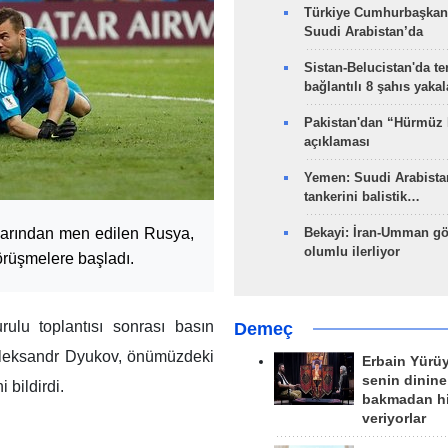
Türkiye Cumhurbaşkan
Suudi Arabistan’da
Sistan-Belucistan'da te
bağlantılı 8 şahıs yaka
Pakistan'dan “Hürmüz
açıklaması
Yemen: Suudi Arabistan
tankerini balistik…
larından men edilen Rusya,
Bekayi: İran-Umman gö
olumlu ilerliyor
örüşmelere başladı.
ulu toplantısı sonrası basın
Demeç
leksandr Dyukov, önümüzdeki
Erbain Yürü
senin dinine
 bildirdi.
bakmadan h
veriyorlar