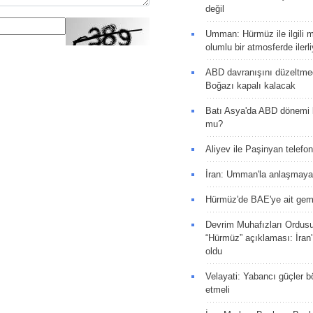
değil
Umman: Hürmüz ile ilgili 
olumlu bir atmosferde ilerli
ABD davranışını düzeltm
Boğazı kapalı kalacak
Batı Asya'da ABD dönemi 
mu?
Aliyev ile Paşinyan telefo
İran: Umman'la anlaşmaya
Hürmüz'de BAE'ye ait gemi
Devrim Muhafızları Ordus
“Hürmüz” açıklaması: İran'ı
oldu
Velayati: Yabancı güçler bö
etmeli