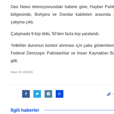
Geo News televizyonundaki habere göre, Hayber Pahtu
bölgesinde, Bohşera ve Dandar kabileleri arasında a
çatışma çıktı.
Çatışmada 9 kişi öldü, 50'den fazla kişi yaralandı.
Yetkililer durumun kontrol alınması için çaba gösterirke
Federal Denizaşırı Pakistanlılar ve İnsan Kaynakları 
gitti.
News ID
1910345
İlgili haberler