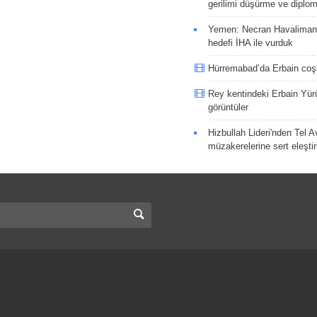
gerilimi düşürme ve diplom
Yemen: Necran Havaliman
hedefi İHA ile vurduk
Hürremabad’da Erbain co
Rey kentindeki Erbain Yü
görüntüler
Hizbullah Lideri'nden Tel A
müzakerelerine sert eleştir