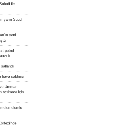
afadi ile
r yarın Suudi
tan’ın yeni
üştü
it petrol
 vurduk
e sallandı
 hava saldırısı
D ve Umman
 açılması için
meleri olumlu
örfezi'nde