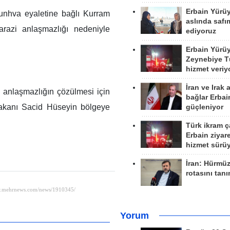
Erbain Yürü
nhva eyaletine bağlı Kurram
aslında safım
razi anlaşmazlığı nedeniyle
ediyoruz
Erbain Yürü
Zeynebiye Tü
hizmet veriy
İran ve Irak 
n anlaşmazlığın çözülmesi için
bağlar Erbai
Bakanı Sacid Hüseyin bölgeye
güçleniyor
Türk ikram ç
Erbain ziyare
hizmet sürü
İran: Hürmü
rotasını tan
Yorum