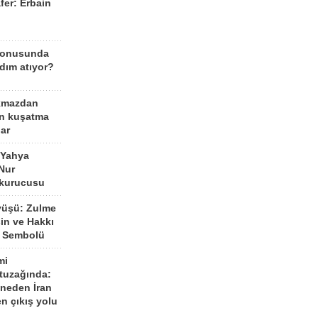
fer: Erbain
ü
konusunda
dım atıyor?
kmazdan
an kuşatma
ar
 Yahya
Nur
 kurucusu
yüşü: Zulme
şin ve Hakkı
 Sembolü
mi
 tuzağında:
neden İran
n çıkış yolu