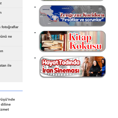
z
n
 fotoğraflar
Günü ne
ın
stan ile
yüşü'nde
 diline
izmet