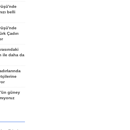
yüşü'nde
ızı belli
yüşü'nde
rk Çadırı
or
arasındaki
n ile daha da
adırlarında
tçilerine
yor
z'ün güney
ımıyoruz