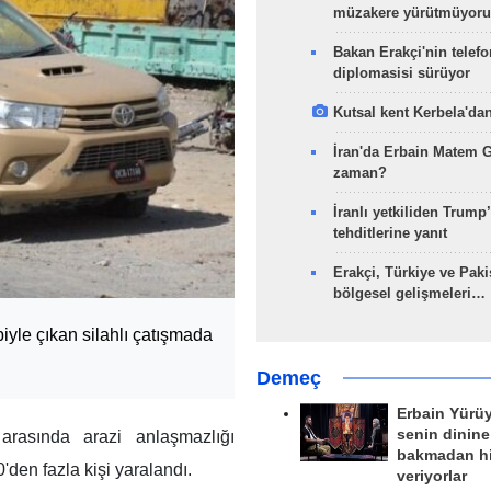
müzakere yürütmüyoru
Bakan Erakçi'nin telefo
diplomasisi sürüyor
Kutsal kent Kerbela'dan
İran'da Erbain Matem 
zaman?
İranlı yetkiliden Trump’
tehditlerine yanıt
Erakçi, Türkiye ve Paki
bölgesel gelişmeleri…
iyle çıkan silahlı çatışmada
Demeç
Erbain Yürü
senin dinine
arasında arazi anlaşmazlığı
bakmadan h
0'den fazla kişi yaralandı.
veriyorlar