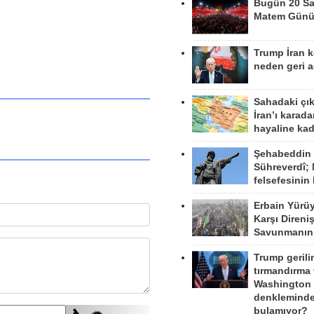
Bugün 20 Sa
Matem Gün
Trump İran 
neden geri a
Sahadaki çı
İran’ı karad
hayaline kad
Şehabeddin
Sühreverdî; 
felsefesinin
Erbain Yürü
Karşı Direni
Savunmanın
Trump gerili
tırmandırma
Washington 
denkleminde
bulamıyor?