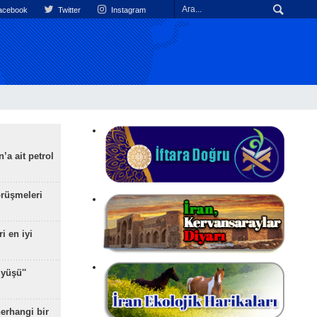
cebook
Twitter
Instagram
’a ait petrol
rüşmeleri
ri en iyi
yüşü''
herhangi bir