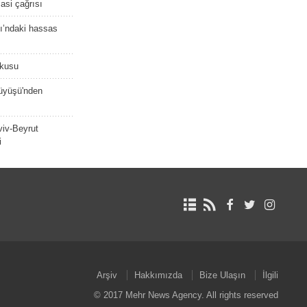
asi çağrısı
ı’ndaki hassas
şkusu
rüyüşü'nden
viv-Beyrut
i
Arşiv
Hakkımızda
Bize Ulaşın
İlgili
© 2017 Mehr News Agency. All rights reserved