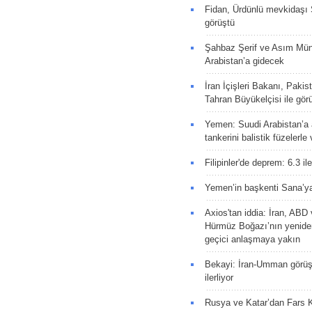
Fidan, Ürdünlü mevkidaşı S
görüştü
Şahbaz Şerif ve Asım Müni
Arabistan’a gidecek
İran İçişleri Bakanı, Pakis
Tahran Büyükelçisi ile gör
Yemen: Suudi Arabistan’a a
tankerini balistik füzelerle
Filipinler'de deprem: 6.3 il
Yemen’in başkenti Sana’ya
Axios'tan iddia: İran, AB
Hürmüz Boğazı’nın yeniden
geçici anlaşmaya yakın
Bekayi: İran-Umman görüş
ilerliyor
Rusya ve Katar’dan Fars K