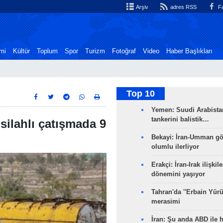
Arşiv
adres RSS
Fa
mi
Kültür
Toplum
Spor
Turizm
Fotoğraf
Video
Haber Başlıkları
Top 10
Yemen: Suudi Arabistan
tankerini balistik…
silahlı çatışmada 9
Bekayi: İran-Umman gö
olumlu ilerliyor
Erakçi: İran-Irak ilişkile
dönemini yaşıyor
Tahran'da ''Erbain Yürü
merasimi
İran: Şu anda ABD ile 