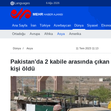
6 Ağu 2026
Ana Sayfa
İran
Türkiye
Azerbaycan
Dünya
Siyaset
Ekono
Ortadoğu
Avrupa
Afrika
Asya
Amerika
Dünya
Asya
11 Tem 2023 11:13
Pakistan'da 2 kabile arasında çıkan 
kişi öldü