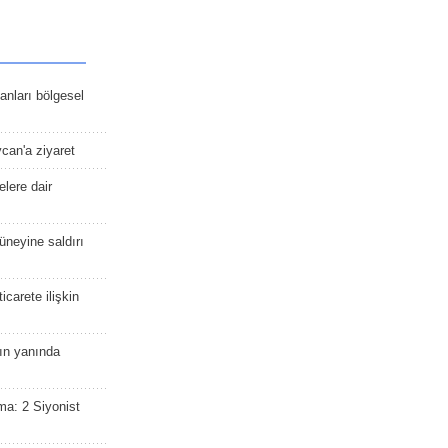
kanları bölgesel
ycan'a ziyaret
lere dair
güneyine saldırı
icarete ilişkin
nın yanında
ma: 2 Siyonist