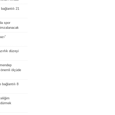
bağlantılı 21
da spor
ü imzalanacak
azı”
zırlık düzeyi
lmendep
i önemli ölçüde
e bağlantılı 8
celiğim
öldürmek