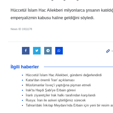
Hüccetül İslam Hac Aliekberi milyonlarca şnsanın katıld
emperyalizmin kabusu haline geldiğini söyledi.
News ID
1911178
İlgili haberler
Hüccetül İslam Hac Aliekberi, gündemi değerlendirdi
Katar'dan önemli 'İran' açıklaması
Müslümanlar İsveç'i yaptığına pişman etmeli
Irak'ta Haşdi Şabi'ye Erbain görevi
İranlı ziyaretçiler Irak halkı tarafından karşılandı
Rusya: İran ile askeri işbirliğimiz sürecek
Tahran'daki İnkılap Meydanı'nda Erbain için yeni bir resim as