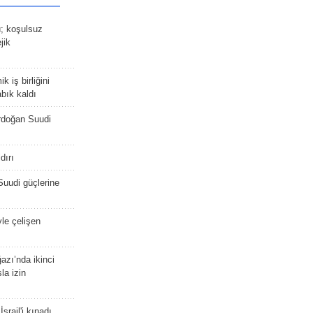
ü; koşulsuz
jik
 iş birliğini
bık kaldı
rdoğan Suudi
dırı
Suudi güçlerine
yle çelişen
zı’nda ikinci
la izin
srail'i kınadı