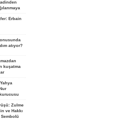
aadinden
ağılanmaya
fer: Erbain
ü
konusunda
dım atıyor?
kmazdan
an kuşatma
ar
 Yahya
Nur
 kurucusu
yüşü: Zulme
şin ve Hakkı
 Sembolü