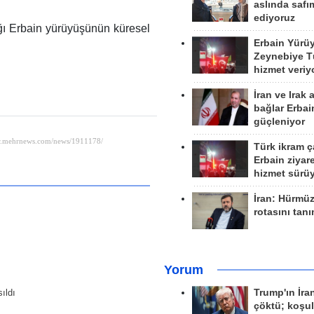
aslında safım
ediyoruz
ığı Erbain yürüyüşünün küresel
Erbain Yürü
Zeynebiye Tü
hizmet veriy
İran ve Irak 
bağlar Erbai
güçleniyor
Türk ikram ç
Erbain ziyare
hizmet sürü
İran: Hürmü
rotasını tan
Yorum
ıldı
Trump'ın İra
çöktü; koşu