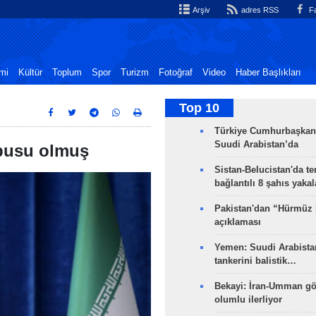
Arşiv
adres RSS
Fa
mi
Kültür
Toplum
Spor
Turizm
Fotoğraf
Video
Haber Başlıkları
Top 10
Türkiye Cumhurbaşkan
Suudi Arabistan’da
busu olmuş
Sistan-Belucistan'da te
bağlantılı 8 şahıs yaka
Pakistan'dan “Hürmüz
açıklaması
Yemen: Suudi Arabistan
tankerini balistik…
Bekayi: İran-Umman gö
olumlu ilerliyor