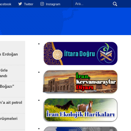
cebook
Twitter
Instagram
ı Erdoğan
rörle
landı
 Boğazı”
’a ait petrol
rüşmeleri