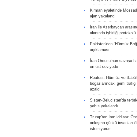
Kirman eyaletinde Mossad 
ajan yakalandı
İran ile Azerbaycan arasın
alanında işbirliği protokol
Pakistan'dan “Hürmüz Boğ
açıklaması
İran Ordusu’nun savaşa ha
en üst seviyede
Reuters: Hürmüz ve Babü
boğazlarındaki gemi trafiğ
azaldı
Sistan-Belucistan'da terörl
şahıs yakalandı
Trump'tan İran iddiası: Ön
anlaşma çünkü insanları 
istemiyorum