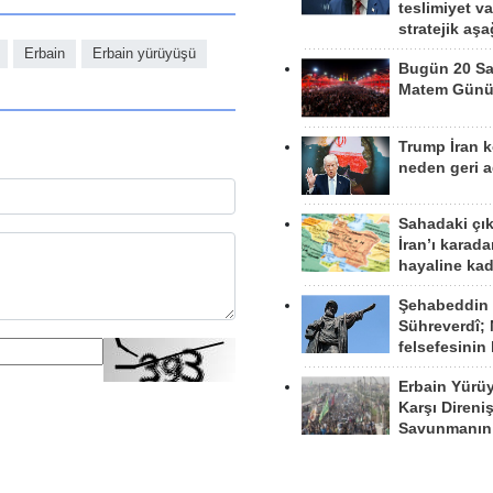
teslimiyet v
stratejik aş
Erbain
Erbain yürüyüşü
Bugün 20 Sa
Matem Gün
Trump İran 
neden geri a
Sahadaki çı
İran’ı karad
hayaline kad
Şehabeddin
Sühreverdî; 
felsefesinin
Erbain Yürü
Karşı Direni
Savunmanın