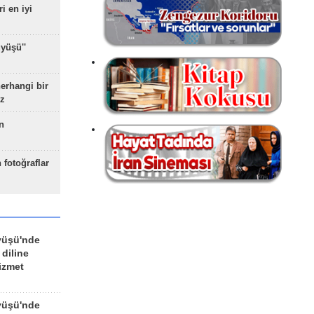
ri en iyi
yüşü''
herhangi bir
z
n
 fotoğraflar
yüşü'nde
 diline
izmet
yüşü'nde