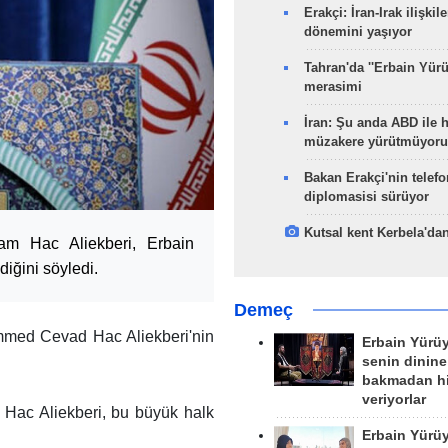
Erakçi: İran-Irak ilişkile
dönemini yaşıyor
Tahran'da ''Erbain Yürü
merasimi
İran: Şu anda ABD ile 
müzakere yürütmüyoru
Bakan Erakçi'nin telefo
diplomasisi sürüyor
Kutsal kent Kerbela'dan
am Hac Aliekberi, Erbain
iğini söyledi.
Demeç
med Cevad Hac Aliekberi'nin
Erbain Yürü
senin dinine
bakmadan h
veriyorlar
 Hac Aliekberi, bu büyük halk
Erbain Yürü