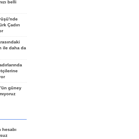
ızı belli
yüşü'nde
rk Çadırı
or
arasındaki
n ile daha da
adırlarında
tçilerine
yor
z'ün güney
ımıyoruz
n hesabı
lsuz