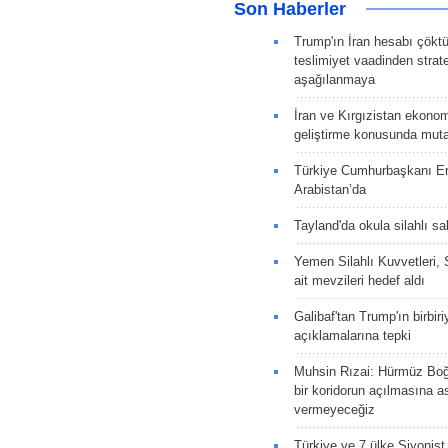
Son Haberler
Trump'ın İran hesabı çökt
teslimiyet vaadinden strate
aşağılanmaya
İran ve Kırgızistan ekonomik
geliştirme konusunda muta
Türkiye Cumhurbaşkanı E
Arabistan’da
Tayland'da okula silahlı sal
Yemen Silahlı Kuvvetleri, 
ait mevzileri hedef aldı
Galibaf'tan Trump'ın birbiri
açıklamalarına tepki
Muhsin Rızai: Hürmüz Boğa
bir koridorun açılmasına as
vermeyeceğiz
Türkiye ve 7 ülke Siyonist İ