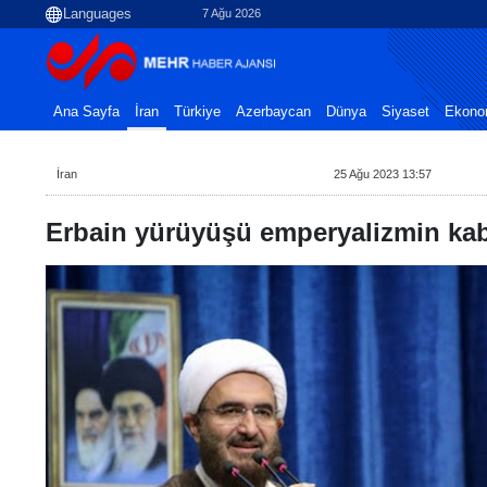
7 Ağu 2026
Ana Sayfa
İran
Türkiye
Azerbaycan
Dünya
Siyaset
Ekono
İran
25 Ağu 2023 13:57
Erbain yürüyüşü emperyalizmin ka