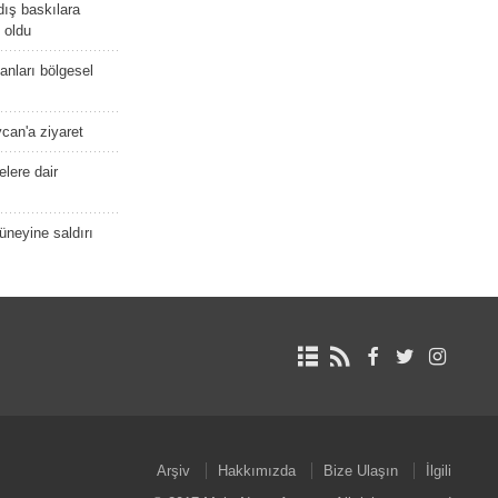
dış baskılara
 oldu
kanları bölgesel
ycan'a ziyaret
lere dair
güneyine saldırı
Arşiv
Hakkımızda
Bize Ulaşın
İlgili