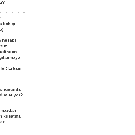
mu?
e
a bakışı
o)
n hesabı
lsuz
aadinden
ağılanmaya
fer: Erbain
ü
konusunda
dım atıyor?
kmazdan
an kuşatma
ar