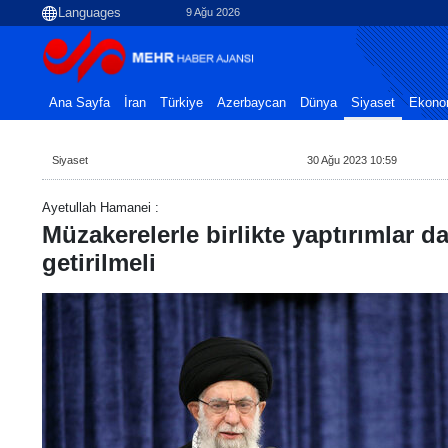
9 Ağu 2026
Ana Sayfa
İran
Türkiye
Azerbaycan
Dünya
Siyaset
Ekono
Siyaset
30 Ağu 2023 10:59
Ayetullah Hamanei :
Müzakerelerle birlikte yaptırımlar da
getirilmeli