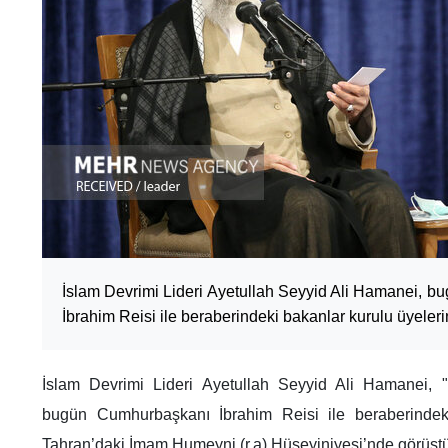
İslam Devrimi Lideri Ayetullah Seyyid Ali Hamanei, 
İbrahim Reisi ile beraberindeki bakanlar kurulu üyelerin
İslam Devrimi Lideri Ayetullah Seyyid Ali Hamanei, "
bugün Cumhurbaşkanı İbrahim Reisi ile beraberindeki
Tahran’daki İmam Humeyni (r.a) Hüseyiniyesi’nde görüştü