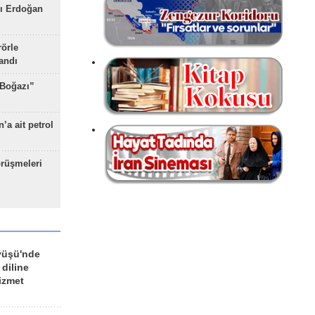
ı Erdoğan
rörle
landı
 Boğazı”
’a ait petrol
rüşmeleri
yüşü'nde
 diline
izmet