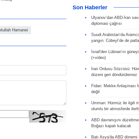
Son Haberler
Ulyanov’dan ABD-İran sava
diplomasi çağrısı
etullah Hamanei
Suudi Arabistan’da Aramco
yangın: Cübeyl’de de patlam
İsrail'den Lübnan’ın güneyi
(+video)
İran Ordusu Sözcüsü: Hür
düzeni geri döndürülemez
Fidan: Mekke Anlaşması İr
değil
Umman: Hürmüz ile ilgili 
olumlu bir atmosferde ilerli
ABD davranışını düzeltm
Boğazı kapalı kalacak
Batı Asya'da ABD dönemi 