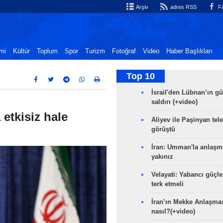
Arşiv
adres RSS
Fa
mi
Kültür
Toplum
Spor
Turizm
Fotoğraf
Video
Haber Başlıkları
Top 10
İsrail'den Lübnan’ın g
saldırı (+video)
 etkisiz hale
Aliyev ile Paşinyan tel
görüştü
İran: Umman'la anlaşm
yakınız
Velayati: Yabancı güçle
terk etmeli
İran’ın Mekke Anlaşmas
nasıl?(+video)