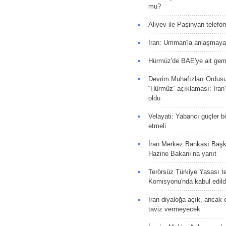
mu?
Aliyev ile Paşinyan telefo
İran: Umman'la anlaşmaya
Hürmüz'de BAE'ye ait gemi
Devrim Muhafızları Ordus
“Hürmüz” açıklaması: İran'ı
oldu
Velayati: Yabancı güçler bö
etmeli
İran Merkez Bankası Baş
Hazine Bakanı’na yanıt
Terörsüz Türkiye Yasası tek
Komisyonu'nda kabul edild
İran diyaloğa açık, ancak
taviz vermeyecek