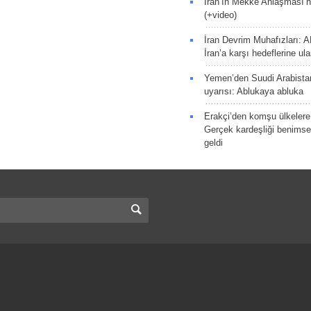
İran’ın Mekke Anlaşması’n
(+video)
İran Devrim Muhafızları: A
İran’a karşı hedeflerine u
Yemen’den Suudi Arabista
uyarısı: Ablukaya abluka
Erakçi’den komşu ülkelere
Gerçek kardeşliği benims
geldi