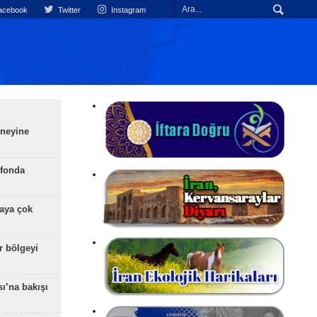
cebook
Twitter
Instagram
üneyine
efonda
aya çok
r bölgeyi
ı’na bakışı