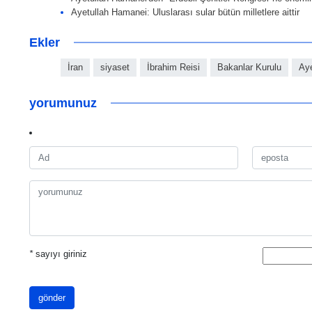
Ayetullah Hamanei: Uluslarası sular bütün milletlere aittir
Ekler
İran
siyaset
İbrahim Reisi
Bakanlar Kurulu
Ay
yorumunuz
*
sayıyı giriniz
gönder