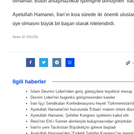
olmamalı. Bütün anlaşmazlıklar işbirliğine dönüşmeli” ifad
Ayetullah Hamanei, İran’ın kısa sürede iki önemli ulusl
üye olmasını büyük bir başarı olarak nitelendirdi.
News ID
1911291
İlgili haberler
İslam Devrimi Lideri'nden genç güreşçilere teşekkür mesajı
Devrim Lideri'nin bugünkü görüşmesinden kareler
İran İşçi Sendikaları Konfederasyonu heyeti Türkmenistan'
Ayetullah Hamanei'nin huzurunda 'Erbain' matem töreni dü
Ayetullah Hamanei, Şehitler Kongresi üylelerini kabul etti
Reisi'nin Ehl-i Sünnet alimleriyle buluşmasından görüntüler
İran'ın yeni Tacikistan Büyükelçisi göreve başladı
Ayetullah Hamanei'den "Erdebil Şehitler Kongresi"ne öneml