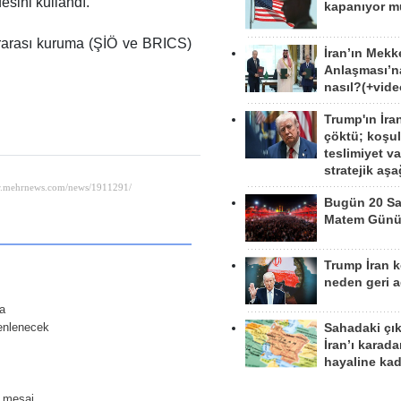
esini kullandı.
kapanıyor 
ararası kuruma (ŞİÖ ve BRICS)
İran’ın Mekk
Anlaşması’n
nasıl?(+vide
Trump'ın İra
çöktü; koşu
teslimiyet v
stratejik aş
Bugün 20 Sa
Matem Gün
Trump İran 
neden geri a
da
zenlenecek
Sahadaki çı
İran’ı karad
hayaline kad
i mesaj