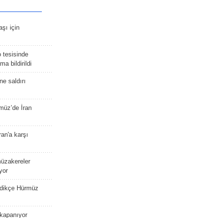
şı için
 tesisinde
a bildirildi
ne saldırı
müz’de İran
an'a karşı
müzakereler
yor
edikçe Hürmüz
kapanıyor