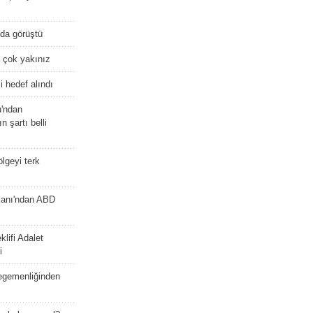
nda görüştü
 çok yakınız
 hedef alındı
u'ndan
n şartı belli
lgeyi terk
kanı'ndan ABD
lifi Adalet
i
 egemenliğinden