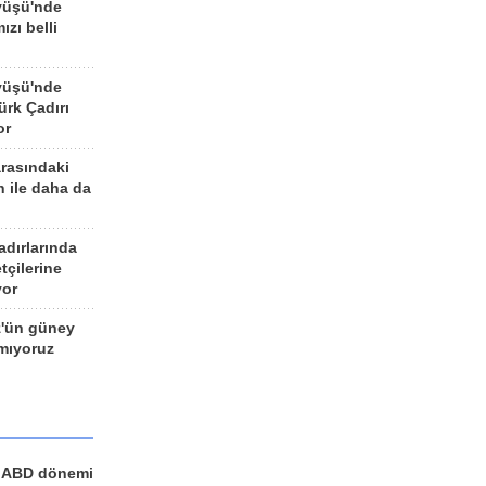
yüşü'nde
ızı belli
yüşü'nde
rk Çadırı
or
arasındaki
n ile daha da
adırlarında
tçilerine
yor
z'ün güney
ımıyoruz
a ABD dönemi