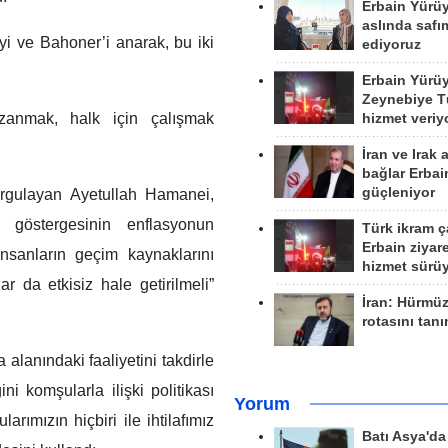
Erbain Yürü
aslında safım
i ve Bahoner’i anarak, bu iki
ediyoruz
Erbain Yürü
Zeynebiye Tü
azanmak, halk için çalışmak
hizmet veriy
İran ve Irak 
bağlar Erbai
güçleniyor
rgulayan Ayetullah Hamanei,
i göstergesinin enflasyonun
Türk ikram ç
Erbain ziyare
insanların geçim kaynaklarını
hizmet sürü
ar da etkisiz hale getirilmeli”
İran: Hürmü
rotasını tan
alanındaki faaliyetini takdirle
ni komşularla ilişki politikası
Yorum
arımızın hiçbiri ile ihtilafımız
Batı Asya'd