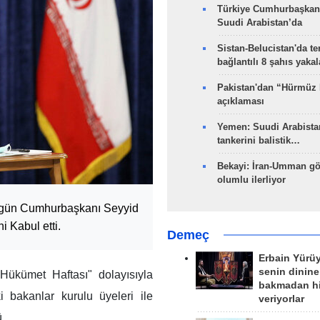
Türkiye Cumhurbaşkan
Suudi Arabistan’da
Sistan-Belucistan'da te
bağlantılı 8 şahıs yaka
Pakistan'dan “Hürmüz
açıklaması
Yemen: Suudi Arabistan
tankerini balistik…
Bekayi: İran-Umman gö
olumlu ilerliyor
bugün Cumhurbaşkanı Seyyid
i Kabul etti.
Demeç
Erbain Yürü
senin dinine
Hükümet Haftası" dolayısıyla
bakmadan h
 bakanlar kurulu üyeleri ile
veriyorlar
.