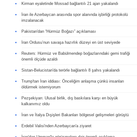
Kirman eyaletinde Mossad bağlantılı 21 ajan yakalandı
İran ile Azerbaycan arasında spor alanında işbirliği protokolü
imzalanacak
Pakistan'dan “Hürmüz Boğazı” açıklaması
İran Ordusu’nun savaşa hazırlık düzeyi en üst seviyede
Reuters: Hürmüz ve Babülmendep boğazlarındaki gemi trafiği
önemli ölçüde azaldı
Sistan-Belucistan'da terörle bağlantılı 8 şahıs yakalandı
Trump'tan İran iddiası: Önceliğim anlaşma çünkü insanları
öldürmek istemiyorum
Pezşekiyan: Ulusal birlik, dış baskılara karşı en büyük
kalkanımız oldu
İran ve İtalya Dışişleri Bakanları bölgesel gelişmeleri görüştü
Erdebil Valisi'nden Azerbaycan'a ziyaret
İran'dan Umman'la görüşmelere dair önemli açıklama