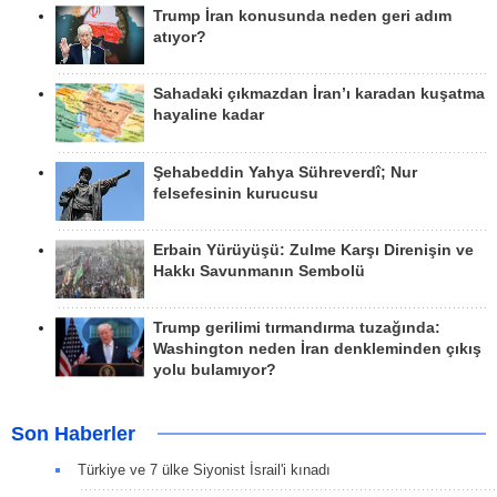
Trump İran konusunda neden geri adım
atıyor?
Sahadaki çıkmazdan İran’ı karadan kuşatma
hayaline kadar
Şehabeddin Yahya Sühreverdî; Nur
felsefesinin kurucusu
Erbain Yürüyüşü: Zulme Karşı Direnişin ve
Hakkı Savunmanın Sembolü
Trump gerilimi tırmandırma tuzağında:
Washington neden İran denkleminden çıkış
yolu bulamıyor?
Son Haberler
Türkiye ve 7 ülke Siyonist İsrail'i kınadı